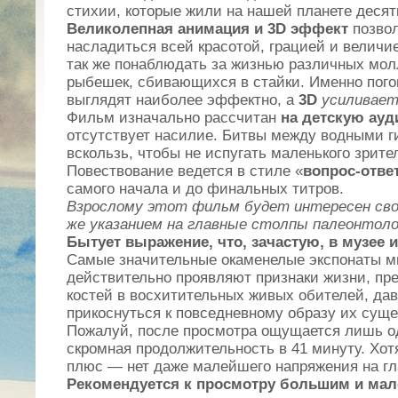
стихии, которые жили на нашей планете десят
Великолепная анимация и 3D эффект
позво
насладиться всей красотой, грацией и величи
так же понаблюдать за жизнью различных мол
рыбешек, сбивающихся в стайки. Именно пого
выглядят наиболее эффектно, а
3D
усиливает
Фильм изначально рассчитан
на детскую ау
отсутствует насилие. Битвы между водными г
вскользь, чтобы не испугать маленького зрите
Повествование ведется в стиле «
вопрос-отве
самого начала и до финальных титров.
Взрослому этот фильм будет интересен сво
же указанием на главные столпы палеонтоло
Бытует выражение, что, зачастую, в музее 
Самые значительные окаменелые экспонаты м
действительно проявляют признаки жизни, пр
костей в восхитительных живых обителей, да
прикоснуться к повседневному образу их суще
Пожалуй, после просмотра ощущается лишь о
скромная продолжительность в 41 минуту. Хотя
плюс — нет даже малейшего напряжения на гл
Рекомендуется к просмотру большим и мал