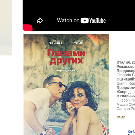
Италия, 2
Режиссер
Продюсе
Gregorio P
Сценарий
Gianni Rom
Продолжи
Жанр:
дра
В главны
Filippo Tim
Matteo Oliv
Carmen Pom
IMDb