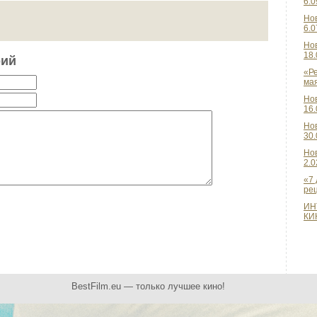
6.0
Но
6.0
Но
18.
рий
«Ре
ма
Но
16.
Но
30.
Но
2.0
«7 
рец
ИН
КИН
BestFilm.eu — только лучшее кино!