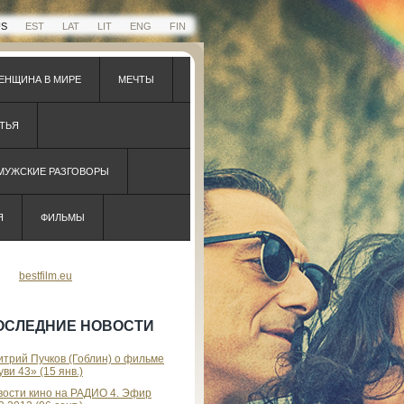
US
EST
LAT
LIT
ENG
FIN
ЕНЩИНА В МИРЕ
МЕЧТЫ
ТЬЯ
 МУЖСКИЕ РАЗГОВОРЫ
Я
ФИЛЬМЫ
bestfilm.eu
ОСЛЕДНИЕ НОВОСТИ
трий Пучков (Гоблин) о фильме
ви 43» (15 янв.)
вости кино на РАДИО 4. Эфир