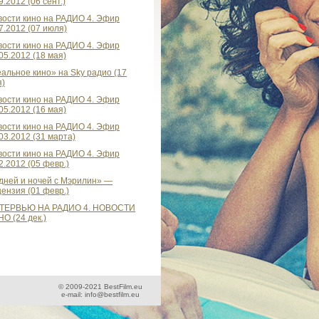
9.2012 (06 сент.)
вости кино на РАДИО 4. Эфир
7.2012 (07 июля)
вости кино на РАДИО 4. Эфир
05.2012 (18 мая)
альное кино» на Sky радио (17
я)
вости кино на РАДИО 4. Эфир
05.2012 (16 мая)
вости кино на РАДИО 4. Эфир
03.2012 (31 марта)
вости кино на РАДИО 4. Эфир
2.2012 (05 февр.)
дней и ночей с Мэрилин» —
ензия (01 февр.)
ТЕРВЬЮ НА РАДИО 4. НОВОСТИ
О (24 дек.)
© 2009-2021 BestFilm.eu
e-mail: info@bestfilm.eu