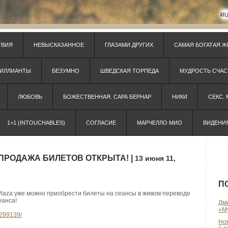
R
ТВИЯ
НЕВЫСКАЗАННОЕ
ГЛАЗАМИ ДРУГИХ
САМАЯ БОГАТАЯ Ж
РИЛЛИАНТЫ
БЕЗУМНО
ШВЕДСКАЯ ТОРПЕДА
МУДРОСТЬ СЧАС
ЛЮБОВЬ
БОЖЕСТВЕННАЯ. САРА БЕРНАР
НИКИ
СЕКС.
1+1 (INTOUCHABLES)
СОГЛАСИЕ
МАРЧЕЛЛО МИО
ВИДЕНИ
 ПРОДАЖА БИЛЕТОВ ОТКРЫТА! |
13 июня 11,
П
 Plaza уже можно приобрести билеты на сеансы в живом переводе
еанса!
Дми
«Му
/299139/
Но