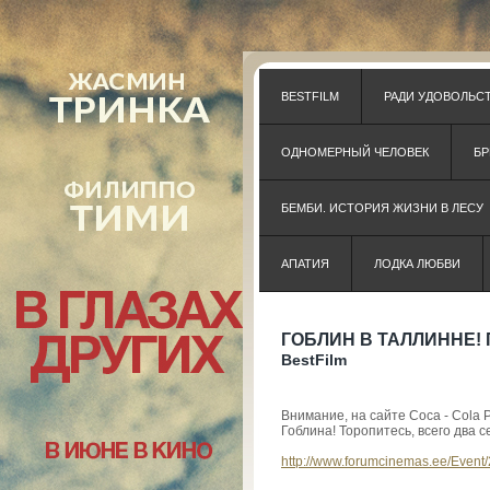
BESTFILM
РАДИ УДОВОЛЬС
ОДНОМЕРНЫЙ ЧЕЛОВЕК
Б
БЕМБИ. ИСТОРИЯ ЖИЗНИ В ЛЕСУ
АПАТИЯ
ЛОДКА ЛЮБВИ
ГОБЛИН В ТАЛЛИННЕ!
BestFilm
Внимание, на сайте Coca - Cola
Гоблина! Торопитесь, всего два с
http://www.forumcinemas.ee/
Event