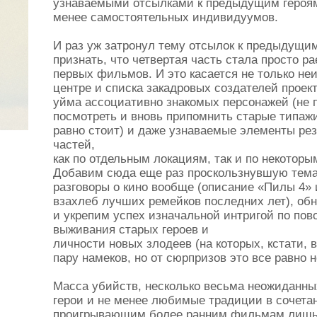
узнаваемыми отсылками к предыдущим героям,
менее самостоятельных индивидуумов.
И раз уж затронул тему отсылок к предыдущим
признать, что четвертая часть стала просто р
первых фильмов. И это касается не только не
центре и списка закадровых создателей проек
уйма ассоциативно знакомых персонажей (не
посмотреть и вновь припомнить старые типажи
равно стоит) и даже узнаваемые элементы ре
частей,
как по отдельным локациям, так и по некотор
Добавим сюда еще раз проскользнувшую тем
разговоры о кино вообще (описание «Пилы 4»
взахлеб лучших ремейков последних лет), об
и укрепим успех изначальной интригой по пов
выживания старых героев и
личности новых злодеев (на которых, кстати, в
пару намеков, но от сюрпризов это все равно н
Масса убийств, несколько весьма неожиданн
герои и не менее любимые традиции в сочетан
проигрывающим более ранним фильмам лишь