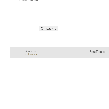
Комментарий
About us
BestFilm.eu 
BestFilm.eu