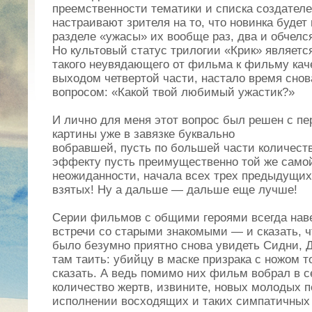
преемственности тематики и списка создателе
настраивают зрителя на то, что новинка будет
разделе «ужасы» их вообще раз, два и обчелс
Но культовый статус трилогии «Крик» являет
такого неувядающего от фильма к фильму каче
выходом четвертой части, настало время сно
вопросом: «Какой твой любимый ужастик?»
И лично для меня этот вопрос был решен с п
картины уже в завязке буквально
вобравшей, пусть по большей части количест
эффекту пусть преимущественно той же само
неожиданности, начала всех трех предыдущи
взятых! Ну а дальше — дальше еще лучше!
Серии фильмов с общими героями всегда нав
встречи со старыми знакомыми — и сказать, ч
было безумно приятно снова увидеть Сидни, Д
там таить: убийцу в маске призрака с ножом т
сказать. А ведь помимо них фильм вобрал в с
количество жертв, извините, новых молодых п
исполнении восходящих и таких симпатичных з