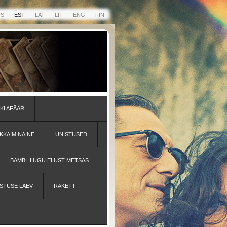
US
EST
LAT
LIT
ENG
FIN
KI AFÄÄR
KKAIM NAINE
UNISTUSED
BAMBI. LUGU ELUST METSAS
STUSE LAEV
RAKETT