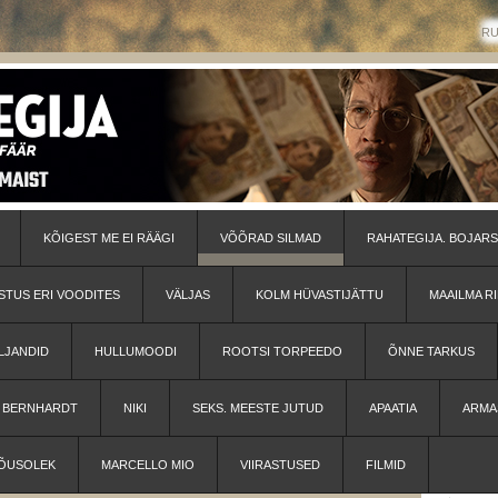
R
KÕIGEST ME EI RÄÄGI
VÕÕRAD SILMAD
RAHATEGIJA. BOJARS
STUS ERI VOODITES
VÄLJAS
KOLM HÜVASTIJÄTTU
MAAILMA RI
LJANDID
HULLUMOODI
ROOTSI TORPEEDO
ÕNNE TARKUS
H BERNHARDT
NIKI
SEKS. MEESTE JUTUD
APAATIA
ARMA
ÕUSOLEK
MARCELLO MIO
VIIRASTUSED
FILMID