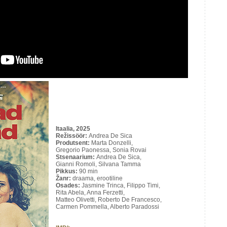
Itaalia, 2025
Režissöör:
Andrea De Sica
Produtsent:
Marta Donzelli,
Gregorio Paonessa, Sonia Rovai
Stsenaarium:
Andrea De Sica,
Gianni Romoli, Silvana Tamma
Pikkus:
90 min
Žanr:
draama, erootiline
Osades:
Jasmine Trinca, Filippo Timi,
Rita Abela, Anna Ferzetti,
Matteo Olivetti, Roberto De Francesco,
Carmen Pommella, Alberto Paradossi