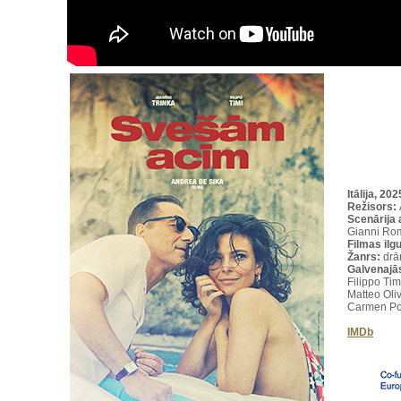
Itālija, 20
Režisors:
Scenārija 
Gianni Rom
Filmas ilg
Žanrs:
dr
Galvenajā
Filippo Tim
Matteo Oli
Carmen Pom
IMDb