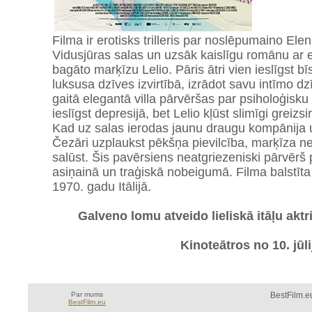
Filma ir erotisks trilleris par noslēpumaino Ele
Vidusjūras salas un uzsāk kaislīgu romānu ar 
bagāto marķīzu Lelio. Pāris ātri vien ieslīgst 
luksusa dzīves izvirtībā, izrādot savu intīmo d
gaitā elegantā villa pārvēršas par psiholoģisk
ieslīgst depresijā, bet Lelio kļūst slimīgi greizs
Kad uz salas ierodas jaunu draugu kompānija 
Čezāri uzplaukst pēkšņa pievilcība, marķīza nes
salūst. Šis pavērsiens neatgriezeniski pārvērš 
asiņainā un traģiskā nobeigumā. Filma balstīt
1970. gadu Itālijā.
Galveno lomu atveido lieliskā itāļu akt
Kinoteātros no 10. jūli
Par mums
BestFilm.eu
BestFilm.eu