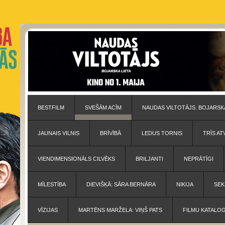
BESTFILM
SVEŠĀM ACĪM
NAUDAS VILTOTĀJS. BOJARSKA
JAUNAIS VILNIS
BRĪVĪBĀ
LEDUS TORNIS
TRĪS AT
VIENDIMENSIONĀLS CILVĒKS
BRILJANTI
NEPRĀTĪGI
MĪLESTĪBA
DIEVIŠĶĀ: SĀRA BERNĀRA
NIKIJA
SEK
VĪZIJAS
MARTĒNS MARŽELA: VIŅŠ PATS
FILMU KATALO