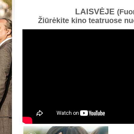
LAISVĖJE
(Fuor
Žiūrėkite kino teatruose n