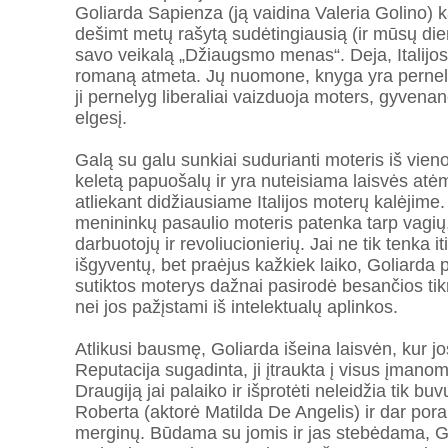
Goliarda Sapienza (ją vaidina Valeria Golino) k
dešimt metų rašytą sudėtingiausią (ir mūsų di
savo veikalą „Džiaugsmo menas“. Deja, Italijos
romaną atmeta. Jų nuomone, knyga yra pernely
ji pernelyg liberaliai vaizduoja moters, gyven
elgesį.
Galą su galu sunkiai sudurianti moteris iš vie
keletą papuošalų ir yra nuteisiama laisvės at
atliekant didžiausiame Italijos moterų kalėjime. 
menininkų pasaulio moteris patenka tarp vagi
darbuotojų ir revoliucionierių. Jai ne tik tenka iti
išgyventų, bet praėjus kažkiek laiko, Goliarda 
sutiktos moterys dažnai pasirodė besančios ti
nei jos pažįstami iš intelektualų aplinkos.
Atlikusi bausmę, Goliarda išeina laisvėn, kur j
Reputacija sugadinta, ji įtraukta į visus įman
Draugiją jai palaiko ir išprotėti neleidžia tik b
Roberta (aktorė Matilda De Angelis) ir dar pora
merginų. Būdama su jomis ir jas stebėdama, G