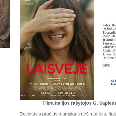
Italija, P
Režisav
Scenarija
Mario Mar
Trukmė
:
Žanras:
d
Vaidina:
V
Elodie, 
Antonio G
Daphne S
IMDb
Tikra Italijos rašytojos G. Sapienz
Devintasis praėjusio amžiaus dešimtmetis. Italų