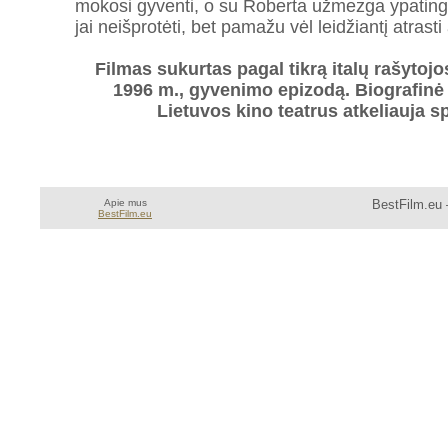
mokosi gyventi, o su Roberta užmezga ypatingą
jai neišprotėti, bet pamažu vėl leidžiantį atrasti
Filmas sukurtas pagal tikrą italų rašytojo
1996 m., gyvenimo epizodą. Biografinė
Lietuvos kino teatrus atkeliauja sp
Apie mus
BestFilm.eu 
BestFilm.eu