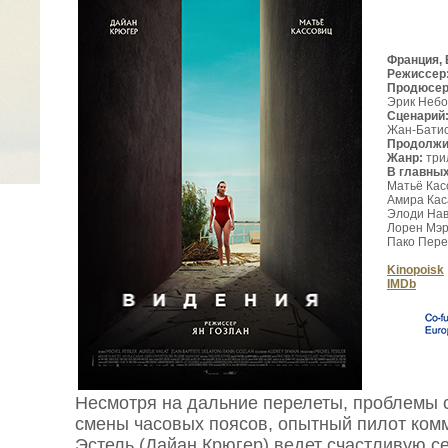
Франция, 
Режиссер
Продюсе
Эрик Небот
Сценарий
Жан-Батис
Продолжи
Жанр:
три
В главных
Матьё Кас
Амира Кас
Элоди Нава
Лорен Мэр
Пако Пере
Kinopoisk
IMDb
Несмотря на дальние перелеты, проблемы с
смены часовых поясов, опытный пилот ком
Эстель (Дайан Крюгер) ведет счастливую с