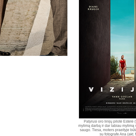
Patyrusi oro linijų pilotė Estel
mylimą darbą ir dar labiau mylimą vy
saugo. Tiesa, moters praeityje būta
su fotografe Ana (akt. 