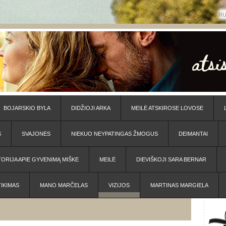
R
BOJARSKIO BYLA
DIDŽIOJI ARKA
MEILĖ ATSKIROSE LOVOSE
S
SVAJONĖS
NIEKUO NEYPATINGAS ŽMOGUS
DEIMANTAI
TORIJA APIE GYVENIMĄ MIŠKE
MEILĖ
DIEVIŠKOJI SARA BERNAR
TIKIMAS
MANO MARČELAS
VIZIJOS
MARTINAS MARGIELA