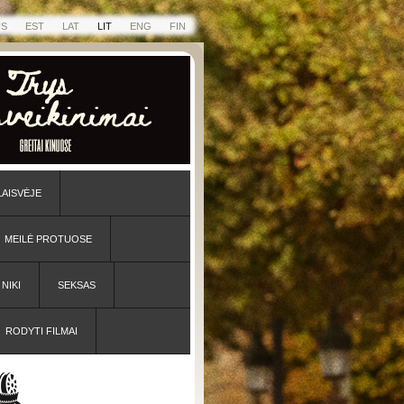
US
EST
LAT
LIT
ENG
FIN
LAISVĖJE
MEILĖ PROTUOSE
NIKI
SEKSAS
RODYTI FILMAI