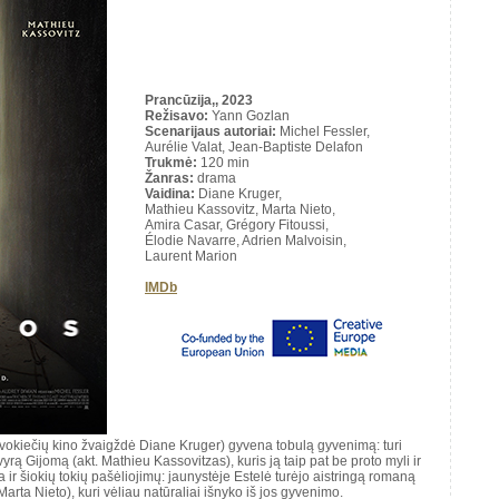
Prancūzija,, 2023
Režisavo
:
Yann Gozlan
Scenarijaus autoriai
:
Michel Fessler,
Aurélie Valat, Jean-Baptiste Delafon
Trukmė
:
120 min
Žanras:
drama
Vaidina:
Diane Kruger,
Mathieu Kassovitz, Marta Nieto,
Amira Casar, Grégory Fitoussi,
Élodie Navarre, Adrien Malvoisin,
Laurent Marion
IMDb
ė (vokiečių kino žvaigždė Diane Kruger) gyvena tobulą gyvenimą: turi
rą Gijomą (akt. Mathieu Kassovitzas), kuris ją taip pat be proto myli ir
 ir šiokių tokių pašėliojimų: jaunystėje Estelė turėjo aistringą romaną
Marta Nieto), kuri vėliau natūraliai išnyko iš jos gyvenimo.