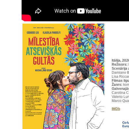
Itālija, 20
Režisors:
Scenārija 
Damiano Br
Lisa Ricca
Filmas ilg
Žanrs:
kom
Galvenajā
Carolina C
Valerio Lun
Marco Quagl
IMDb