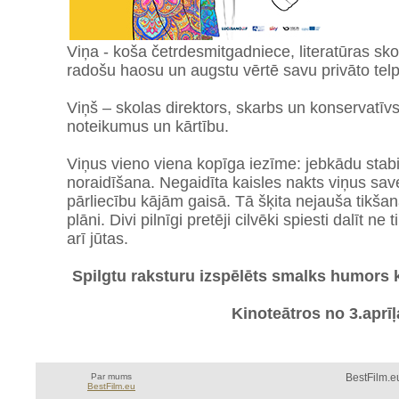
Viņa - koša četrdesmitgadniece, literatūras sko
radošu haosu un augstu vērtē savu privāto telp
Viņš – skolas direktors, skarbs un konservatīvs,
noteikumus un kārtību.
Viņus vieno viena kopīga iezīme: jebkādu stabil
noraidīšana. Negaidīta kaisles nakts viņus sav
pārliecību kājām gaisā. Tā šķita nejauša tikšanās
plāni. Divi pilnīgi pretēji cilvēki spiesti dalīt ne
arī jūtas.
Spilgtu raksturu izspēlēts smalks humors k
Kinoteātros no 3.aprīļ
Par mums
BestFilm.eu
BestFilm.eu