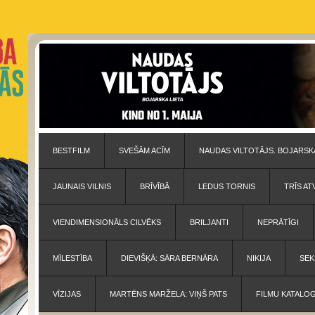
BESTFILM
SVEŠĀM ACĪM
NAUDAS VILTOTĀJS. BOJARSKA
JAUNAIS VILNIS
BRĪVĪBĀ
LEDUS TORNIS
TRĪS AT
VIENDIMENSIONĀLS CILVĒKS
BRILJANTI
NEPRĀTĪGI
MĪLESTĪBA
DIEVIŠĶĀ: SĀRA BERNĀRA
NIKIJA
SEK
VĪZIJAS
MARTĒNS MARŽELA: VIŅŠ PATS
FILMU KATALO