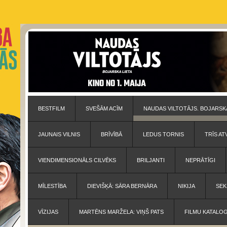
BESTFILM
SVEŠĀM ACĪM
NAUDAS VILTOTĀJS. BOJARSKA
JAUNAIS VILNIS
BRĪVĪBĀ
LEDUS TORNIS
TRĪS AT
VIENDIMENSIONĀLS CILVĒKS
BRILJANTI
NEPRĀTĪGI
MĪLESTĪBA
DIEVIŠĶĀ: SĀRA BERNĀRA
NIKIJA
SEK
VĪZIJAS
MARTĒNS MARŽELA: VIŅŠ PATS
FILMU KATALO