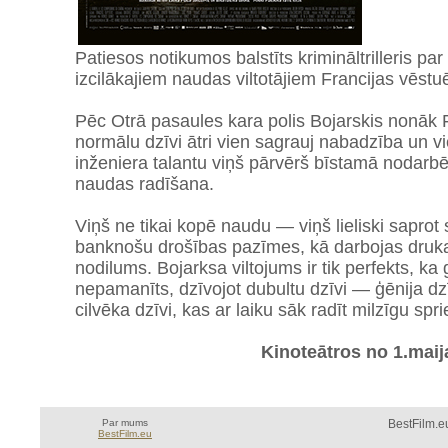
Patiesos notikumos balstīts krimināltrilleris par
izcilākajiem naudas viltotājiem Francijas vēstu
Pēc Otrā pasaules kara polis Bojarskis nonāk 
normālu dzīvi ātri vien sagrauj nabadzība un v
inženiera talantu viņš pārvērš bīstamā nodarbē:
naudas radīšana.
Viņš ne tikai kopē naudu — viņš lieliski saprot 
banknošu drošības pazīmes, kā darbojas druka,
nodilums. Bojarksa viltojums ir tik perfekts, ka
nepamanīts, dzīvojot dubultu dzīvi — ģēnija d
cilvēka dzīvi, kas ar laiku sāk radīt milzīgu spri
Kinoteātros no 1.maij
Par mums
BestFilm.eu
BestFilm.eu