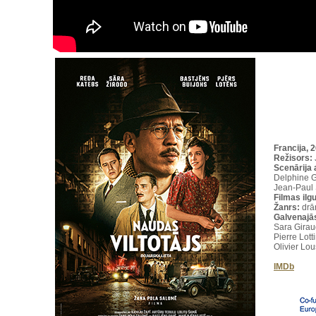
Francija, 
Režisors:
Scenārija 
Delphine G
Jean-Paul
Filmas ilg
Žanrs:
drā
Galvenajā
Sara Girau
Pierre Lott
Olivier Lo
IMDb