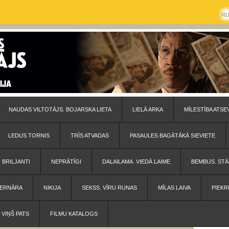
R
NAUDAS VILTOTĀJS. BOJARSKA LIETA
LIELĀ ARKA
MĪLESTĪBA ATSE
LEDUS TORNIS
TRĪS ATVADAS
PASAULES BAGĀTĀKĀ SIEVIETE
BRILJANTI
NEPRĀTĪGI
DALAILAMA. VIEDĀ LAIME
BEMBIJS. STĀ
 BERNĀRA
NIKIJA
SEKSS. VĪRU RUNAS
MĪLAS LAIVA
PIEKR
VIŅŠ PATS
FILMU KATALOGS