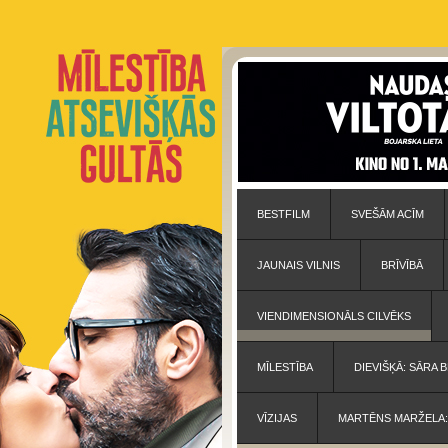
BESTFILM
SVEŠĀM ACĪM
JAUNAIS VILNIS
BRĪVĪBĀ
VIENDIMENSIONĀLS CILVĒKS
MĪLESTĪBA
DIEVIŠĶĀ: SĀRA
VĪZIJAS
MARTĒNS MARŽELA: 