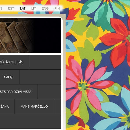
US
EST
LAT
LIT
ENG
FIN
VIŠĶĀS GULTĀS
SAPŅI
STS PAR DZĪVI MEŽĀ
IŠANA
MANS MARČELLO