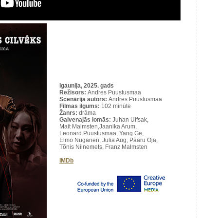
Igaunija, 2025. gads
Režisors:
Andres Puustusmaa
Scenārija autors:
Andres Puustusmaa
Filmas ilgums:
102 minūte
Žanrs:
drāma
Galvenajās lomās:
Juhan Ulfsak,
Mait Malmsten,Jaanika Arum,
Leonard Puustusmaa, Yang Ge,
Elmo Nüganen, Julia Aug, Pääru Oja,
Tõnis Niinemets, Franz Malmsten
IMDb