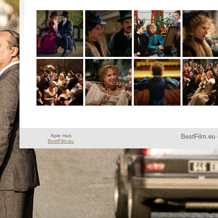
Apie mus
BestFilm.eu 
BestFilm.eu