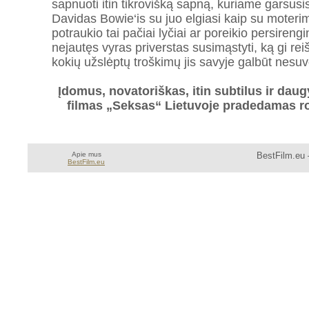
sapnuoti itin tikrovišką sapną, kuriame garsusis
Davidas Bowie‘is su juo elgiasi kaip su moterimi
potraukio tai pačiai lyčiai ar poreikio persiren
nejautęs vyras priverstas susimąstyti, ką gi rei
kokių užslėptų troškimų jis savyje galbūt nesu
Įdomus, novatoriškas, itin subtilus ir dau
filmas „Seksas“ Lietuvoje pradedamas rod
Apie mus
BestFilm.eu 
BestFilm.eu