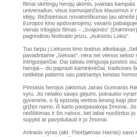
filmai skirtingų herojų akimis, įvairiais kampais 
universalius, visus kamuojančius klausimus ir n
idėjų. Režisieriaus novatoriškumas jau atnešė 
Europos kino apdovanojimų: vasario pabaigoje 
vienas trilogijos filmas – „Svajonės“ (Drømme
pagrindiniu festivalio prizu, „Auksiniu Lokiu“.
Tuo tarpu į Lietuvos kino teatrus atkeliauja „Sek
pavadintame „Seksas“, nėra nei vienos sekso sc
intriguojančiai. Dar labiau intriguoja juostos si
herojai – du paprasti kaminkrėčiai, tradicines 
netikėtai patiems sau patiriantys keistas hom
Pirmasis herojus (aktorius Janas Gunnaras Røi
vyru. Jis nelaiko savęs gėjumi, potraukio vyra
gyvenime, o šį epizodą vertina tiesiog kaip įdomi
grįžęs namo, iš karto pasipasakoja žmonai. Jis
neištikimas ir šis naivus, bet labai nuoširdus jo
supykti ar pavyduliauti ir jo žmonai.
Antrasis vyras (akt. Thorbjørnas Harras) savo