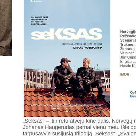
Norvegij
Režisav
Scenarija
Trukmė
:
Žanras:
d
Vaidina:
Jan Gunna
Birgitte 
Nasrin Kh
IMDb
„Seksas“ – itin reto atvejo kine dalis. Norvegų 
Johanas Haugerudas pernai vienu metu išleido n
tarpusavyje susijusią trilogiją „Seksas“, „Svajonė