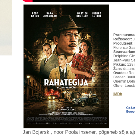
Prantsusmaa
Režissöör:
J
Produtsent:
Florence Gas
Stsenaarium
Delphine Glei
Jean-Paul S
Pikkus:
128 
Žanr:
draama,
Osades:
Red
Bastien Bouil
Quentin Dolma
Olivier Lous
IMDb
Jan Bojarski, noor Poola insener, põgeneb sõja aj