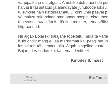
varjupaika ja uut algust. Ametlike dokumentide pu
halvasti tasustatud ja alandavate juhutööde lõksu
tulevikule näib kättesaamatu… kuni ühel päeval p
võimalust rakendada oma annet hoopis teisel moel 
tegevuses saab Janist tõeline meister, tema võlts
filigraansed.
Nii algab Bojarski salajane topeltelu, mida ta varj
Kuid ohtlik mäng ei jää märkamatuks: peagi satu
inspektori tähelepanu alla. Algab pingeline vastass
Bojarski vabadus kui ka tema identiteet.
Kinodes 8. maist
Firmast
BestFilm.eu —
BestFilm.eu