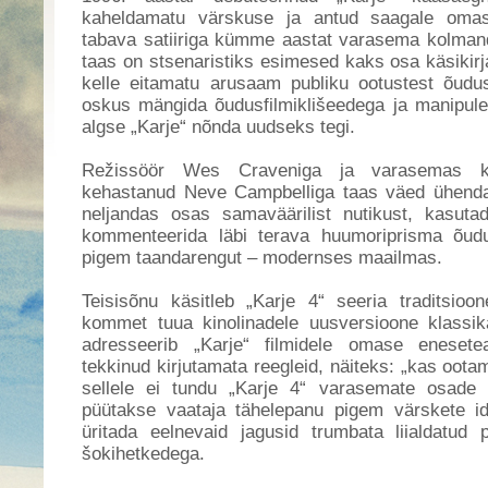
kaheldamatu värskuse ja antud saagale omas
tabava satiiriga kümme aastat varasema kolma
taas on stsenaristiks esimesed kaks osa käsikir
kelle eitamatu arusaam publiku ootustest õudus
oskus mängida õudusfilmiklišeedega ja manipul
algse „Karje“ nõnda uudseks tegi.
Režissöör Wes Craveniga ja varasemas ko
kehastanud Neve Campbelliga taas väed ühend
neljandas osas samaväärilist nutikust, kasuta
kommenteerida läbi terava huumoriprisma õudus
pigem taandarengut – modernses maailmas.
Teisisõnu käsitleb „Karje 4“ seeria traditsio
kommet tuua kinolinadele uusversioone klassikal
adresseerib „Karje“ filmidele omase enesete
tekkinud kirjutamata reegleid, näiteks: „kas oota
sellele ei tundu „Karje 4“ varasemate osade
püütakse vaataja tähelepanu pigem värskete id
üritada eelnevaid jagusid trumbata liialdatud
šokihetkedega.