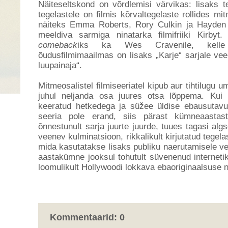
Näiteseltskond on võrdlemisi värvikas: lisaks t
tegelastele on filmis kõrvaltegelaste rollides mi
näiteks Emma Roberts, Rory Culkin ja Hayden 
meeldiva sarmiga ninatarka filmifriiki Kirby
comeback
iks ka Wes Cravenile, kelle
õudusfilmimaailmas on lisaks „Karje“ sarjale vee
luupainaja“.
Mitmeosalistel filmiseeriatel kipub aur tihtilugu
juhul neljanda osa juures otsa lõppema. Kui „
keeratud hetkedega ja süžee üldise ebausutavu
seeria pole erand, siis pärast kümneaastas
õnnestunult sarja juurte juurde, tuues tagasi al
veenev kulminatsioon, rikkalikult kirjutatud tege
mida kasutatakse lisaks publiku naerutamisele v
aastakümne jooksul tohutult süvenenud interneti
loomulikult Hollywoodi lokkava ebaoriginaalsuse 
Kommentaarid: 0