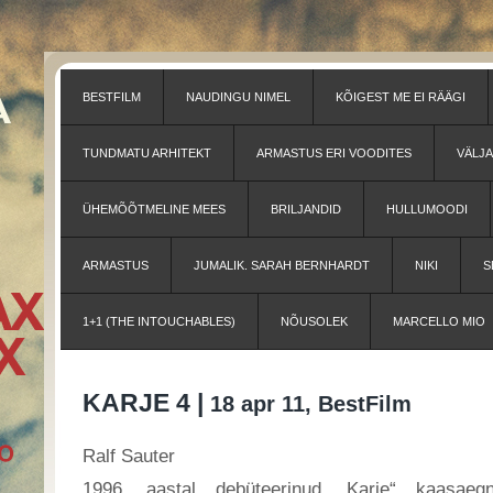
BESTFILM
NAUDINGU NIMEL
KÕIGEST ME EI RÄÄGI
TUNDMATU ARHITEKT
ARMASTUS ERI VOODITES
VÄLJ
ÜHEMÕÕTMELINE MEES
BRILJANDID
HULLUMOODI
ARMASTUS
JUMALIK. SARAH BERNHARDT
NIKI
S
1+1 (THE INTOUCHABLES)
NÕUSOLEK
MARCELLO MIO
KARJE 4 |
18 apr 11, BestFilm
Ralf Sauter
1996. aastal debüteerinud „Karje“ kaasaeg