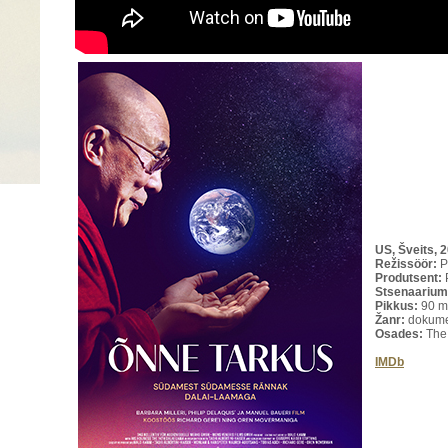
US, Šveits, 
Režissöör:
P
Produtsent:
Stsenaariu
Pikkus:
90 m
Žanr:
dokume
Osades:
The
IMDb