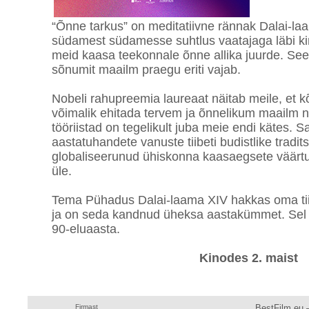
“Õnne tarkus” on meditatiivne rännak Dalai-l
südamest südamesse suhtlus vaatajaga läbi ki
meid kaasa teekonnale õnne allika juurde. See 
sõnumit maailm praegu eriti vajab.
Nobeli rahupreemia laureaat näitab meile, et kõ
võimalik ehitada tervem ja õnnelikum maailm ni
tööriistad on tegelikult juba meie endi kätes. S
aastatuhandete vanuste tiibeti budistlike tradit
globaliseerunud ühiskonna kaasaegsete väärt
üle.
Tema Pühadus Dalai-laama XIV hakkas oma tiit
ja on seda kandnud üheksa aastakümmet. Sel suve
90-eluaasta.
Kinodes 2. maist
Firmast
BestFilm.eu —