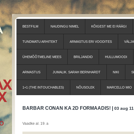
BESTFILM
NAUDINGU NIMEL
KÕIGEST ME EI RÄÄGI
TUNDMATU ARHITEKT
ARMASTUS ERI VOODITES
VÄLJ
ÜHEMÕÕTMELINE MEES
BRILJANDID
HULLUMOODI
ARMASTUS
JUMALIK. SARAH BERNHARDT
NIKI
S
1+1 (THE INTOUCHABLES)
NÕUSOLEK
MARCELLO MIO
BARBAR CONAN KA 2D FORMAADIS! |
03 aug 11
Vaadke al. 19. a