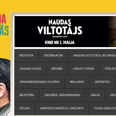
BESTFILM
SVEŠĀM ACĪM
NAUDAS VILTOTĀJS. BOJARSKA
JAUNAIS VILNIS
BRĪVĪBĀ
LEDUS TORNIS
TRĪS AT
VIENDIMENSIONĀLS CILVĒKS
BRILJANTI
NEPRĀTĪGI
MĪLESTĪBA
DIEVIŠĶĀ: SĀRA BERNĀRA
NIKIJA
SEK
VĪZIJAS
MARTĒNS MARŽELA: VIŅŠ PATS
FILMU KATALO