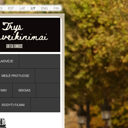
US
EST
LAT
LIT
ENG
FIN
LAISVĖJE
MEILĖ PROTUOSE
NIKI
SEKSAS
RODYTI FILMAI