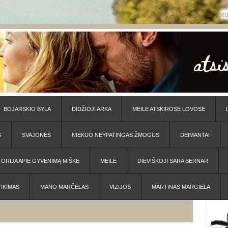
R
BOJARSKIO BYLA
DIDŽIOJI ARKA
MEILĖ ATSKIROSE LOVOSE
S
SVAJONĖS
NIEKUO NEYPATINGAS ŽMOGUS
DEIMANTAI
TORIJA APIE GYVENIMĄ MIŠKE
MEILĖ
DIEVIŠKOJI SARA BERNAR
TIKIMAS
MANO MARČELAS
VIZIJOS
MARTINAS MARGIELA