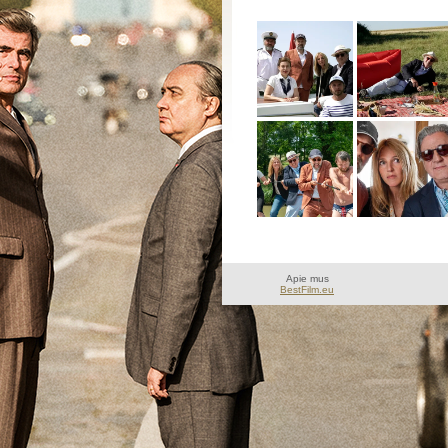
Apie mus
BestFilm.eu