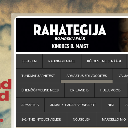
BESTFILM
NAUDINGU NIMEL
KÕIGEST ME EI RÄÄGI
TUNDMATU ARHITEKT
ARMASTUS ERI VOODITES
VÄLJ
ÜHEMÕÕTMELINE MEES
BRILJANDID
HULLUMOODI
ARMASTUS
JUMALIK. SARAH BERNHARDT
NIKI
S
1+1 (THE INTOUCHABLES)
NÕUSOLEK
MARCELLO MIO