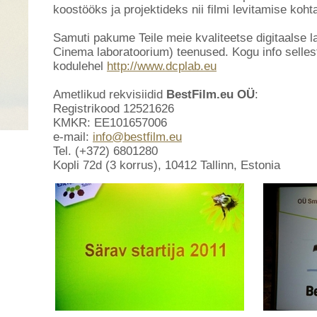
koostööks ja projektideks nii filmi levitamise koh
Samuti pakume Teile meie kvaliteetse digitaalse la
Cinema laboratoorium) teenused. Kogu info sellest
kodulehel
http://www.dcplab.eu
Ametlikud rekvisiidid
BestFilm.eu OÜ
:
Registrikood 12521626
KMKR: EE101657006
e-mail:
info@bestfilm.eu
Tel. (+372) 6801280
Kopli 72d (3 korrus), 10412 Tallinn, Estonia