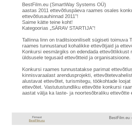
BestFilm.eu (SmartWay Systems OÜ)
aastas 2011 ettevõtluspäeva raames osales konkur
ettevõtlusauhinnad 2011”!
Saime kätte teine koht!
Kategoorias „SÄRAV STARTIJA”!
Tallinna linn on traditsiooniliselt sügiseti toimuva
raames tunnustanud kohalikke ettevõtjaid ja ettev
Konkursi eesmärgiks on edendada ettevõtlikkust n
üldsusele tegusaid ettevõtteid ja organisatsioone.
Konkursi raames tunnustatakse parimat ettevõtlust
kinnisvaraalast arendusprojekti, ettevõtetevahelis
alustavat ettevõtet, turismitegu, töökohtade loojat
ettevõtet. Vastutustundliku ettevõtte konkursi ra
aastat välja ka laste- ja noortesõbraliku ettevõtte 
Firmast
BestFilm.eu —
BestFilm.eu