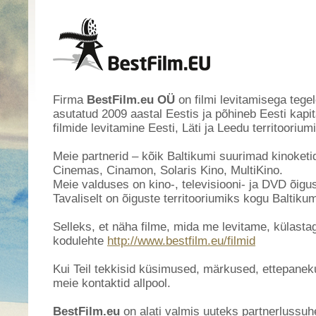
Firma
BestFilm.eu OÜ
on filmi levitamisega tege
asutatud 2009 aastal Eestis ja põhineb Eesti kapi
filmide levitamine Eesti, Läti ja Leedu territooriumi
Meie partnerid – kõik Baltikumi suurimad kinoketi
Cinemas, Cinamon, Solaris Kino, MultiKino.
Meie valduses on kino-, televisiooni- ja DVD õigu
Tavaliselt on õiguste territooriumiks kogu Baltikum
Selleks, et näha filme, mida me levitame, külasta
kodulehte
http://www.bestfilm.eu/filmid
Kui Teil tekkisid küsimused, märkused, ettepaneku
meie kontaktid allpool.
BestFilm.eu
on alati valmis uuteks partnerlussuh