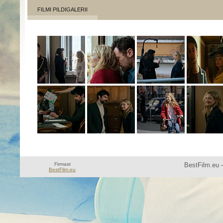
FILMI PILDIGALERII
Firmast
BestFilm.eu —
BestFilm.eu