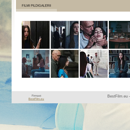
FILMI PILDIGALERII
Firmast
BestFilm.eu —
BestFilm.eu