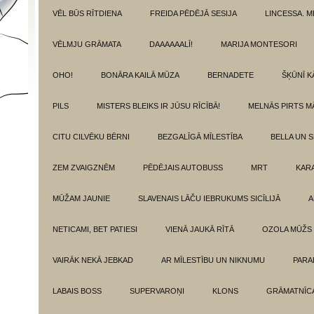
VĒL BŪS RĪTDIENA
FREIDA PĒDĒJĀ SESIJA
LINCESSA. 
VĒLMJU GRĀMATA
DAAAAAALĪ!
MARIJA MONTESORI
OHO!
BONĀRA KAILĀ MŪZA
BERNADETE
ŠĶŪNĪ K
PILS
MISTERS BLEIKS IR JŪSU RĪCĪBĀ!
MELNĀS PIRTS M
CITU CILVĒKU BĒRNI
BEZGALĪGĀ MĪLESTĪBA
BELLA UN 
ZEM ZVAIGZNĒM
PĒDĒJAIS AUTOBUSS
MRT
KAR
MŪŽAM JAUNIE
SLAVENAIS LĀČU IEBRUKUMS SICĪLIJĀ
A
NETICAMI, BET PATIESI
VIENĀ JAUKĀ RĪTĀ
OZOLA MŪŽS
VAIRĀK NEKĀ JEBKAD
AR MĪLESTĪBU UN NIKNUMU
PARA
LABAIS BOSS
SUPERVAROŅI
KLONS
GRĀMATNĪCA