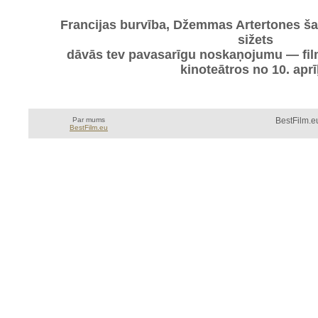
Francijas burvība, Džemmas Artertones ša
sižets
dāvās tev pavasarīgu noskaņojumu — fi
kinoteātros no 10. aprī
Par mums
BestFilm.eu
BestFilm.eu