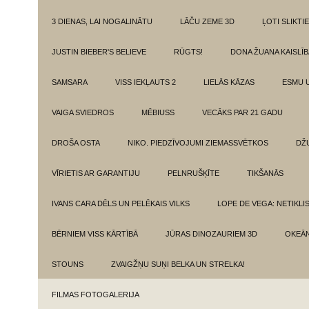
3 DIENAS, LAI NOGALINĀTU
LĀČU ZEME 3D
ĻOTI SLIKTIE
JUSTIN BIEBER'S BELIEVE
RŪGTS!
DONA ŽUANA KAISLĪ
SAMSARA
VISS IEKĻAUTS 2
LIELĀS KĀZAS
ESMU 
VAIGA SVIEDROS
MĒBIUSS
VECĀKS PAR 21 GADU
DROŠA OSTA
NIKO. PIEDZĪVOJUMI ZIEMASSVĒTKOS
DŽ
VĪRIETIS AR GARANTIJU
PELNRUŠĶĪTE
TIKŠANĀS
IVANS CARA DĒLS UN PELĒKAIS VILKS
LOPE DE VEGA: NETIKLI
BĒRNIEM VISS KĀRTĪBĀ
JŪRAS DINOZAURIEM 3D
OKEĀN
STOUNS
ZVAIGŽŅU SUŅI BELKA UN STRELKA!
FILMAS FOTOGALERIJA