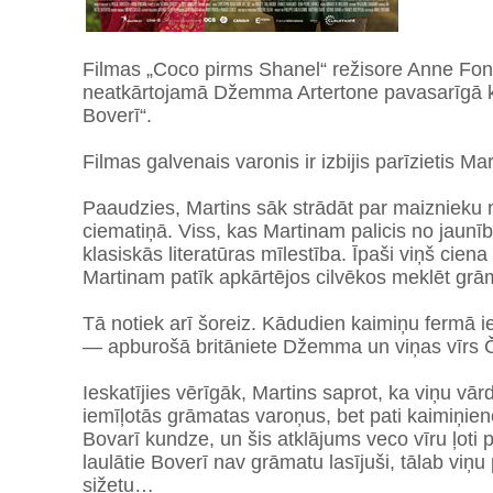
Filmas „Coco pirms Shanel“ režisore Anne F
neatkārtojamā Džemma Artertone pavasarīgā
Boverī“.
Filmas galvenais varonis ir izbijis parīzietis Mar
Paaudzies, Martins sāk strādāt par maiznieku 
ciematiņā. Viss, kas Martinam palicis no jau
klasiskās literatūras mīlestība. Īpaši viņš cien
Martinam patīk apkārtējos cilvēkos meklēt gr
Tā notiek arī šoreiz. Kādudien kaimiņu fermā i
— apburošā britāniete Džemma un viņas vīrs Č
Ieskatījies vērīgāk, Martins saprot, ka viņu vā
iemīļotās grāmatas varoņus, bet pati kaimiņiene
Bovarī kundze, un šis atklājums veco vīru ļoti pr
laulātie Boverī nav grāmatu lasījuši, tālab viņu 
sižetu…