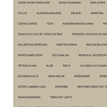
STARP DIVĀM PASAULĒM
ROŅU KOMANDA
ŠARLATĀNS
POLIJS
SUZANNA ANDLERE
MĪĻĀKIE
APMĀTĪBA
DZĪVES GARŠA
TĖVS
KARDĒNA MODES NAMS
PA
ŽANS POLS GOTJĒ: FRĪKS UN ŠIKS
PERSIEŠU VALODAS STUN
NOLĀDĒTAIS IERĒDNIS
MĀRTINS ĪDENS
BEZGALĪBA ST
NEREDZAMĀ DZĪVE
ZELTA BALSIS
BENKSIJS. NOZIEDZĪ
VĒTRAS PUIKA
ALISE
REIVS
VILCIENS UZ PUSANU
ESI MANAS ACIS
VIENA IEELPA
NEŠĶIRAMIE
SPĀR
DZĪVES LABĀKIE GADI
PATIESĪBA
MEITENES MĒDZ BŪT 
NEAIZSKARAMAIS
"MĒRIJAS" LĀSTS