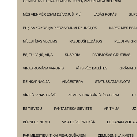
GĒRNSIJAS LITERATŪRAS UN TUPEŅMIZU PĪRĀGA BIEDRĪBA
MĒS VIENMĒR ESAM DZĪVOJUŠI PILĪ
LABĀS ROKĀS
SUPE
PŪĶĪŠA KOKOSIŅA PIEDZĪVOJUMI DŽUNGĻOS
KĀPĒC MĒS ESA
MĪLESTĪBAS VECUMS
PAZUDUŠI LEDĀJOS
PELDI VAI GR
ES, TU, VIŅŠ, VIŅA
SUSPIRIA
PĀREJOŠAS GRŪTĪBAS
VIŅAS ROMĀNA VARONIS
RĪTS PĒC BALLĪTES
GRĀMATU 
REINKARNĀCIJA
VINČESTERA
STATUSS ATJAUNOTS
VĪRIEŠI VIŅAS DZĪVĒ
ZEME: VIENA BRĪNIŠĶĪGA DIENA
TI
ES TIEVĒJU
FANTASTISKĀ SIEVIETE
ARITMIJA
UZ
BĒRNI UZ NOMU
VISA DZĪVE PRIEKŠĀ
LOGANAM VEICAS
PAR MĪLESTĪBU. TIKAI PIEAUGUŠAJIEM
ZEMŪDENS LAIKMETS