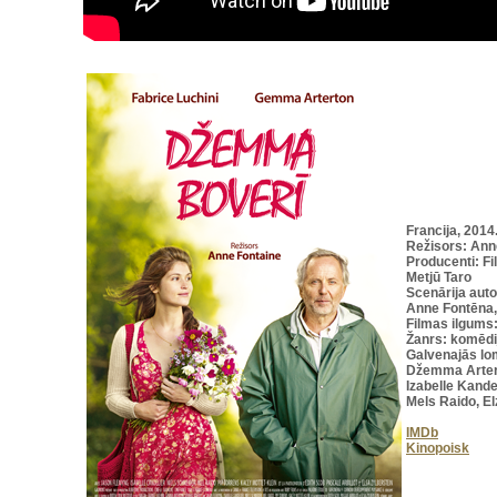
Francija, 2014
Režisors: Ann
Producenti: Fi
Metjū Taro
Scenārija auto
Anne Fontēna,
Filmas ilgums
Žanrs: komēdi
Galvenajās lom
Džemma Artert
Izabelle Kande
Mels Raido, El
IMDb
Kinopoisk