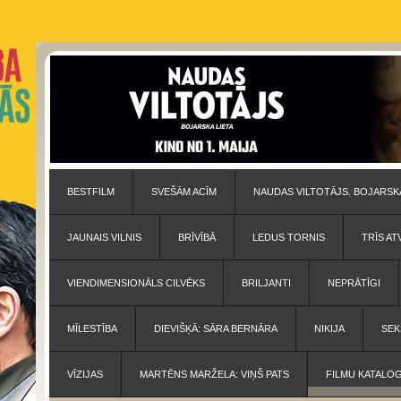
BESTFILM
SVEŠĀM ACĪM
NAUDAS VILTOTĀJS. BOJARSKA
JAUNAIS VILNIS
BRĪVĪBĀ
LEDUS TORNIS
TRĪS AT
VIENDIMENSIONĀLS CILVĒKS
BRILJANTI
NEPRĀTĪGI
MĪLESTĪBA
DIEVIŠĶĀ: SĀRA BERNĀRA
NIKIJA
SEK
VĪZIJAS
MARTĒNS MARŽELA: VIŅŠ PATS
FILMU KATALO