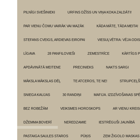
PILNĪGI SVEŠINIEKI
URFINS DŽĪSS UN VIŅA KOKA ZALDĀTI!
PAR VIENU ČOMU VAIRĀK VAI MAZĀK
KĀDA MĀTE, TĀDA MEITA!
STEFANS CVEIGS, ARDIEVAS EIROPAI
VIESUĻVĒTRA: VĒJA ODI
LĪGAVA
28 PANFILOVIEŠI
ZEMESTRĪCE
KĀRTĪGS P
APDĀVINĀTĀ MEITENE
PRECINIEKS
NAKTS SARGI
MĀKSLA MĀKSLAS DĒĻ
TE ATCEROS, TE NE!
STRUPCEĻŠ
SNIEGA KAUJAS
30 RANDIŅI
MAFIJA. IZDZĪVOŠANAS SP
BEZ ROBEŽĀM
VEIKSMES HOROSKOPS
AR VIENU KREI
DŽEMMA BOVERĪ
NEREDZAMIE
IESTRĒGUŠI JAUNĪBĀ
PASTAIGA SAULES STAROS
PŪĶIS
ZEM ŽIGOLO MASKAS