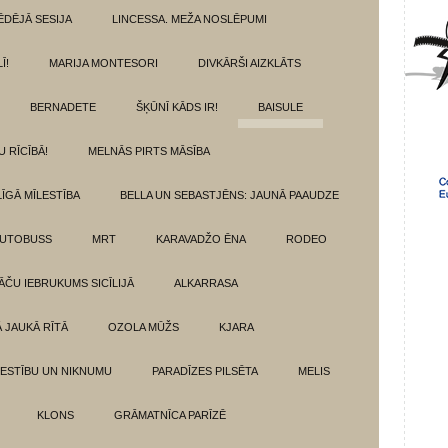
ĒDĒJĀ SESIJA
LINCESSA. MEŽA NOSLĒPUMI
Ī!
MARIJA MONTESORI
DIVKĀRŠI AIZKLĀTS
BERNADETE
ŠĶŪNĪ KĀDS IR!
BAISULE
U RĪCĪBĀ!
MELNĀS PIRTS MĀSĪBA
ĪGĀ MĪLESTĪBA
BELLA UN SEBASTJĒNS: JAUNĀ PAAUDZE
AUTOBUSS
MRT
KARAVADŽO ĒNA
RODEO
ĀČU IEBRUKUMS SICĪLIJĀ
ALKARRASA
Ā JAUKĀ RĪTĀ
OZOLA MŪŽS
KJARA
LESTĪBU UN NIKNUMU
PARADĪZES PILSĒTA
MELIS
KLONS
GRĀMATNĪCA PARĪZĒ