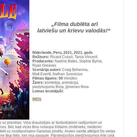
„Filma dublēta arī
latviešu un krievu valodās!“
Nīderlande, Peru, 2021, 2021. gads
Režisors:
Ricard Cussó, Tania Vincent
Producents:
Nadine Bates, Sophie Byrne,
Ryan Greaves
Scenārija autori:
Craig Behenna,
Matt Everitt, Nathan Jurevicius
Filmas ilgums: 90
minūtes
Žanrs:
komēdija, animācija,
piedzīvojumu filma, ģimenes filma
Lomas ierunājuši:
IMDb
 uz planētas. Viņa draudzējas ar fantastiskiem radījumiem un
īces. Bet, kad viņas tēvu nolaupa bīstams zinātnieks, meitenei
lēt uz noslēpumaino Gaismas pilsētu. Arvien vairāk atklājot šīs vietas
ne tikai tētis, bet visa pasaule. Pārsteidzošos piedzīvojumos Arki ceļā