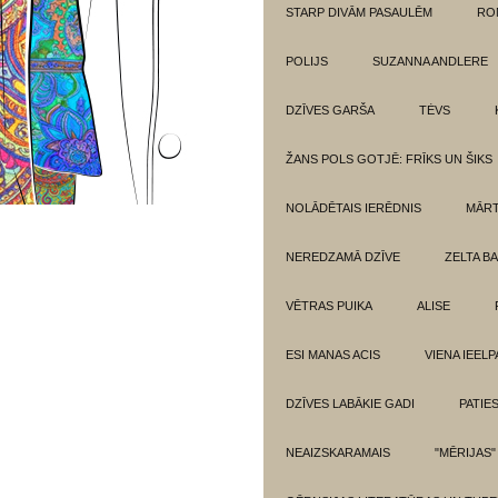
STARP DIVĀM PASAULĒM
RO
POLIJS
SUZANNA ANDLERE
DZĪVES GARŠA
TĖVS
ŽANS POLS GOTJĒ: FRĪKS UN ŠIKS
NOLĀDĒTAIS IERĒDNIS
MĀRT
NEREDZAMĀ DZĪVE
ZELTA BA
VĒTRAS PUIKA
ALISE
ESI MANAS ACIS
VIENA IEELP
DZĪVES LABĀKIE GADI
PATIE
NEAIZSKARAMAIS
"MĒRIJAS"