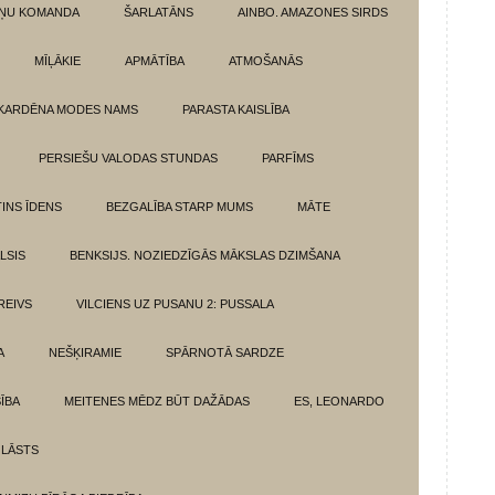
ŅU KOMANDA
ŠARLATĀNS
AINBO. AMAZONES SIRDS
MĪĻĀKIE
APMĀTĪBA
ATMOŠANĀS
KARDĒNA MODES NAMS
PARASTA KAISLĪBA
PERSIEŠU VALODAS STUNDAS
PARFĪMS
INS ĪDENS
BEZGALĪBA STARP MUMS
MĀTE
LSIS
BENKSIJS. NOZIEDZĪGĀS MĀKSLAS DZIMŠANA
REIVS
VILCIENS UZ PUSANU 2: PUSSALA
A
NEŠĶIRAMIE
SPĀRNOTĀ SARDZE
SĪBA
MEITENES MĒDZ BŪT DAŽĀDAS
ES, LEONARDO
 LĀSTS