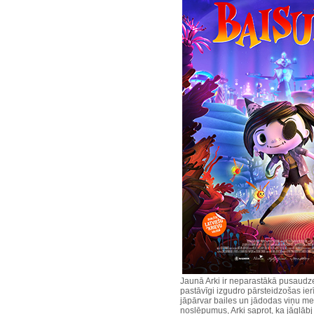
Jaunā Arki ir neparastākā pusaudze
pastāvīgi izgudro pārsteidzošas ier
jāpārvar bailes un jādodas viņu mek
noslēpumus, Arki saprot, ka jāglābj 