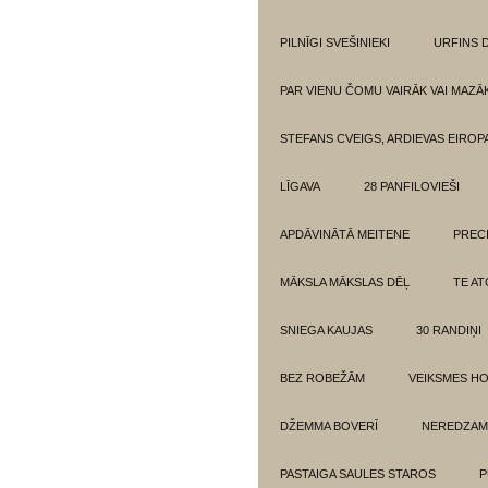
PILNĪGI SVEŠINIEKI
URFINS D
PAR VIENU ČOMU VAIRĀK VAI MAZĀ
STEFANS CVEIGS, ARDIEVAS EIROPA
LĪGAVA
28 PANFILOVIEŠI
APDĀVINĀTĀ MEITENE
PREC
MĀKSLA MĀKSLAS DĒĻ
TE AT
SNIEGA KAUJAS
30 RANDIŅI
BEZ ROBEŽĀM
VEIKSMES H
DŽEMMA BOVERĪ
NEREDZAM
PASTAIGA SAULES STAROS
P