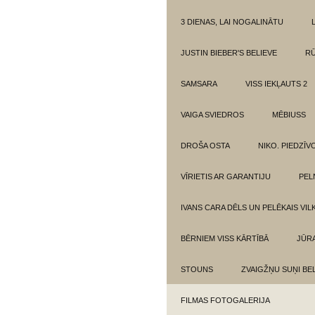
3 DIENAS, LAI NOGALINĀTU
JUSTIN BIEBER'S BELIEVE
RŪ
SAMSARA
VISS IEKĻAUTS 2
VAIGA SVIEDROS
MĒBIUSS
DROŠA OSTA
NIKO. PIEDZĪ
VĪRIETIS AR GARANTIJU
PEL
IVANS CARA DĒLS UN PELĒKAIS VIL
BĒRNIEM VISS KĀRTĪBĀ
JŪR
STOUNS
ZVAIGŽŅU SUŅI BE
FILMAS FOTOGALERIJA