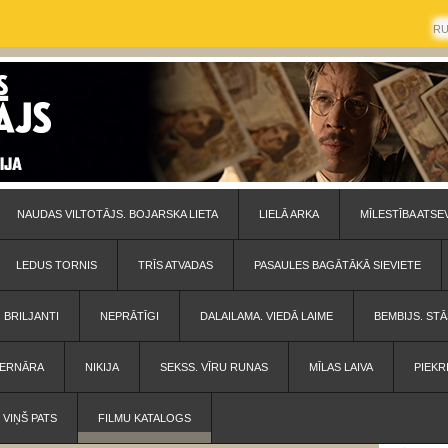
R
NAUDAS VILTOTĀJS. BOJARSKA LIETA
LIELĀ ARKA
MĪLESTĪBA ATSE
LEDUS TORNIS
TRĪS ATVADAS
PASAULES BAGĀTĀKĀ SIEVIETE
BRILJANTI
NEPRĀTĪGI
DALAILAMA. VIEDĀ LAIME
BEMBIJS. STĀ
 BERNĀRA
NIKIJA
SEKSS. VĪRU RUNAS
MĪLAS LAIVA
PIEKR
VIŅŠ PATS
FILMU KATALOGS