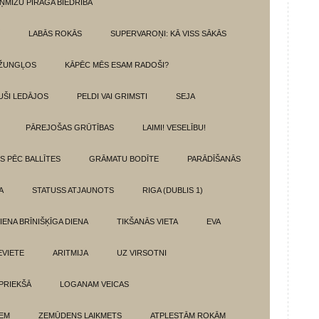
ŅMIZU PĪRĀGA BIEDRĪBA
LABĀS ROKĀS
SUPERVAROŅI: KĀ VISS SĀKĀS
DŽUNGĻOS
KĀPĒC MĒS ESAM RADOŠI?
UŠI LEDĀJOS
PELDI VAI GRIMSTI
SEJA
PĀREJOŠAS GRŪTĪBAS
LAIMI! VESELĪBU!
TS PĒC BALLĪTES
GRĀMATU BODĪTE
PARĀDĪŠANĀS
A
STATUSS ATJAUNOTS
RIGA (DUBLIS 1)
IENA BRĪNIŠĶĪGA DIENA
TIKŠANĀS VIETA
EVA
EVIETE
ARITMIJA
UZ VIRSOTNI
 PRIEKŠĀ
LOGANAM VEICAS
IEM
ZEMŪDENS LAIKMETS
ATPLESTĀM ROKĀM