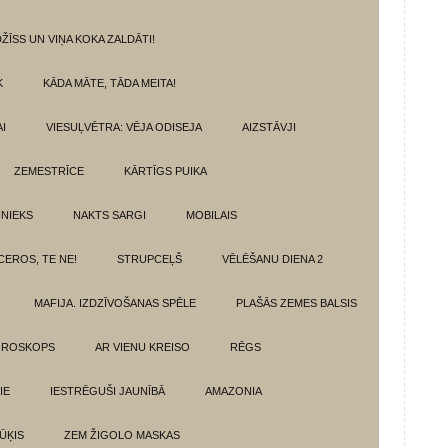
ŽĪSS UN VIŅA KOKA ZALDĀTI!
K
KĀDA MĀTE, TĀDA MEITA!
I
VIESUĻVĒTRA: VĒJA ODISEJA
AIZSTĀVJI
ZEMESTRĪCE
KĀRTĪGS PUIKA
INIEKS
NAKTS SARGI
MOBILAIS
CEROS, TE NE!
STRUPCEĻŠ
VĒLĒŠANU DIENA 2
MAFIJA. IZDZĪVOŠANAS SPĒLE
PLAŠĀS ZEMES BALSIS
OROSKOPS
AR VIENU KREISO
RĒGS
IE
IESTRĒGUŠI JAUNĪBĀ
AMAZONIA
ŪĶIS
ZEM ŽIGOLO MASKAS