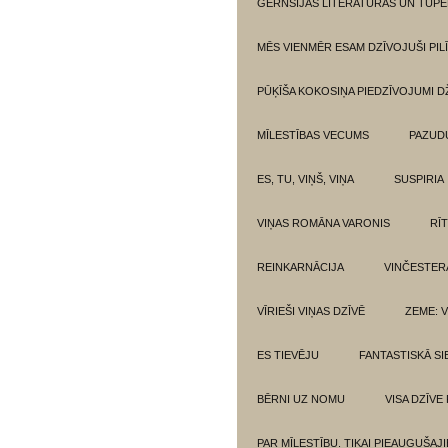
GĒRNSIJAS LITERATŪRAS UN TUPE
MĒS VIENMĒR ESAM DZĪVOJUŠI PILĪ
PŪĶĪŠA KOKOSIŅA PIEDZĪVOJUMI 
MĪLESTĪBAS VECUMS
PAZUD
ES, TU, VIŅŠ, VIŅA
SUSPIRIA
VIŅAS ROMĀNA VARONIS
RĪ
REINKARNĀCIJA
VINČESTER
VĪRIEŠI VIŅAS DZĪVĒ
ZEME: V
ES TIEVĒJU
FANTASTISKĀ SI
BĒRNI UZ NOMU
VISA DZĪVE
PAR MĪLESTĪBU. TIKAI PIEAUGUŠAJ