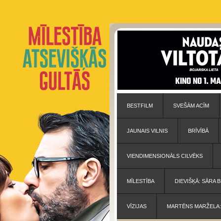
BESTFILM
SVEŠĀM ACĪM
JAUNAIS VILNIS
BRĪVĪBĀ
VIENDIMENSIONĀLS CILVĒKS
MĪLESTĪBA
DIEVIŠĶĀ: SĀRA
VĪZIJAS
MARTĒNS MARŽELA: 