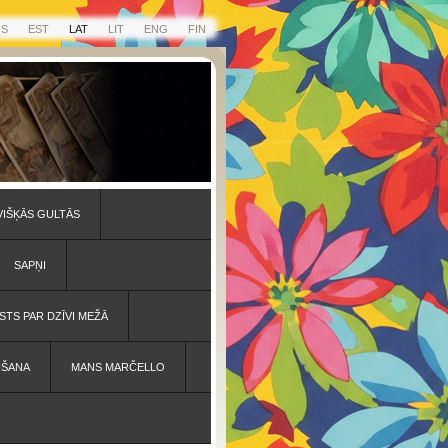
US
EST
LAT
LIT
ENG
FIN
VIŠĶĀS GULTĀS
SAPŅI
STS PAR DZĪVI MEŽĀ
IŠANA
MANS MARČELLO