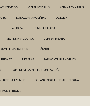
LĀČU ZEME 3D
ĻOTI SLIKTIE PUIŠI
ĀTRĀK NEKĀ TRUŠI
GTS!
DONA ŽUANA KAISLĪBAS
LAVLEISA
LIELĀS KĀZAS
ESMU UZBUDINĀTS
VECĀKS PAR 21 GADU
OLIMPA KRIŠANA
VOJUMI ZIEMASSVĒTKOS
DŽUNGĻI
NRUŠĶĪTE
TIKŠANĀS
PAR KO VĒL RUNĀ VĪRIEŠI
KS
LOPE DE VEGA: NETIKLIS UN PAVEDĒJS
AS DINOZAURIEM 3D
OKEĀNA PASAULE 3D. ATGRIEŠANĀS
LKA UN STRELKA!