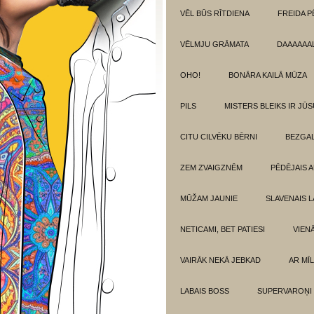
VĒL BŪS RĪTDIENA
FREIDA P
VĒLMJU GRĀMATA
DAAAAAAL
OHO!
BONĀRA KAILĀ MŪZA
PILS
MISTERS BLEIKS IR JŪS
CITU CILVĒKU BĒRNI
BEZGAL
ZEM ZVAIGZNĒM
PĒDĒJAIS 
MŪŽAM JAUNIE
SLAVENAIS L
NETICAMI, BET PATIESI
VIEN
VAIRĀK NEKĀ JEBKAD
AR MĪ
LABAIS BOSS
SUPERVAROŅI