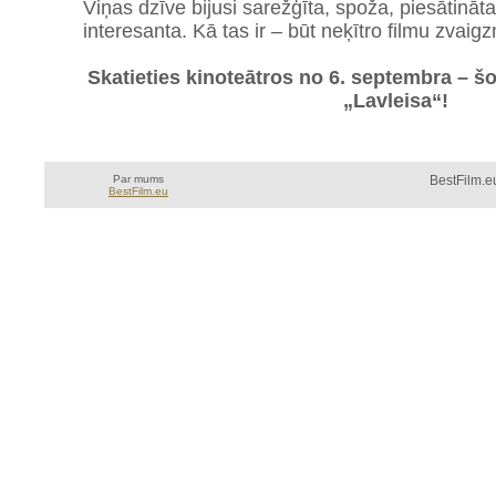
Viņas dzīve bijusi sarežģīta, spoža, piesātināta
interesanta. Kā tas ir – būt neķītro filmu zvaig
Skatieties kinoteātros no 6. septembra – šo
„Lavleisa“!
Par mums
BestFilm.eu
BestFilm.eu