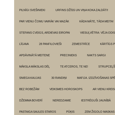
PILNĪGI SVEŠINIEKI
URFINS DŽĪSS UN VIŅA KOKA ZALDĀTI!
PAR VIENU ČOMU VAIRĀK VAI MAZĀK
KĀDA MĀTE, TĀDA MEITA!
STEFANS CVEIGS, ARDIEVAS EIROPAI
VIESUĻVĒTRA: VĒJA ODI
LĪGAVA
28 PANFILOVIEŠI
ZEMESTRĪCE
KĀRTĪGS P
APDĀVINĀTĀ MEITENE
PRECINIEKS
NAKTS SARGI
MĀKSLA MĀKSLAS DĒĻ
TE ATCEROS, TE NE!
STRUPCEĻŠ
SNIEGA KAUJAS
30 RANDIŅI
MAFIJA. IZDZĪVOŠANAS SP
BEZ ROBEŽĀM
VEIKSMES HOROSKOPS
AR VIENU KREI
DŽEMMA BOVERĪ
NEREDZAMIE
IESTRĒGUŠI JAUNĪBĀ
PASTAIGA SAULES STAROS
PŪĶIS
ZEM ŽIGOLO MASKAS