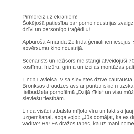
Pirmoreiz uz ekrāniem!
Šokējošā patiesība par pornoindustrijas zvaig
dzīvi un personīgo traģēdiju!
Apburošā Amanda Zeifrīda ģeniāli iemiesojusi si
apvērsumu kinoindustrijā.
Scenārists un režisors meistarīgi atveidojuši 7
kostīmu, frizūru, grima un izcilas montāžas pal
Linda Lavleisa. Visa sievietes dzīve caurausta
Bronksas draudzes avs ar puritāniskiem uzskat
lielbudžeta pornofilmā „Dziļā rīkle“ un visu mūž
sieviešu tiesībām.
Linda visādi atbalsta mīļoto vīru un faktiski ļau
uzņemšanai, apgalvojot: „Jūs domājat, ka es 
vadīta? Ha! Es drāžos tāpēc, ka uz mani nomēr