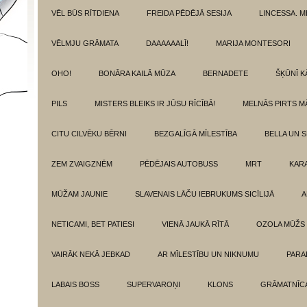
VĒL BŪS RĪTDIENA
FREIDA PĒDĒJĀ SESIJA
LINCESSA. 
VĒLMJU GRĀMATA
DAAAAAALĪ!
MARIJA MONTESORI
OHO!
BONĀRA KAILĀ MŪZA
BERNADETE
ŠĶŪNĪ K
PILS
MISTERS BLEIKS IR JŪSU RĪCĪBĀ!
MELNĀS PIRTS M
CITU CILVĒKU BĒRNI
BEZGALĪGĀ MĪLESTĪBA
BELLA UN 
ZEM ZVAIGZNĒM
PĒDĒJAIS AUTOBUSS
MRT
KAR
MŪŽAM JAUNIE
SLAVENAIS LĀČU IEBRUKUMS SICĪLIJĀ
A
NETICAMI, BET PATIESI
VIENĀ JAUKĀ RĪTĀ
OZOLA MŪŽS
VAIRĀK NEKĀ JEBKAD
AR MĪLESTĪBU UN NIKNUMU
PARA
LABAIS BOSS
SUPERVAROŅI
KLONS
GRĀMATNĪCA