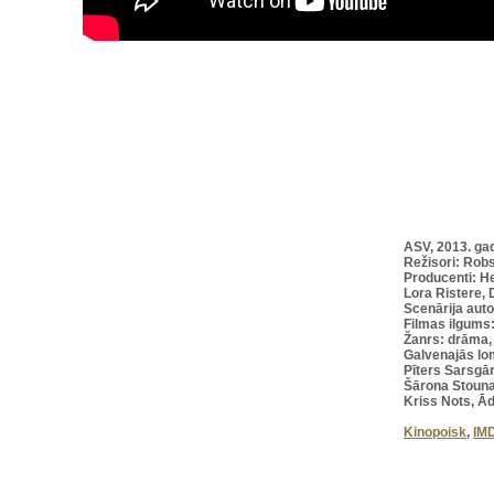
ASV, 2013. ga
Režisori: Robs
Producenti: He
Lora Ristere,
Scenārija auto
Filmas ilgums
Žanrs: drāma, 
Galvenajās lo
Pīters Sarsgā
Šārona Stouna
Kriss Nots, Ā
Kinopoisk
,
IM