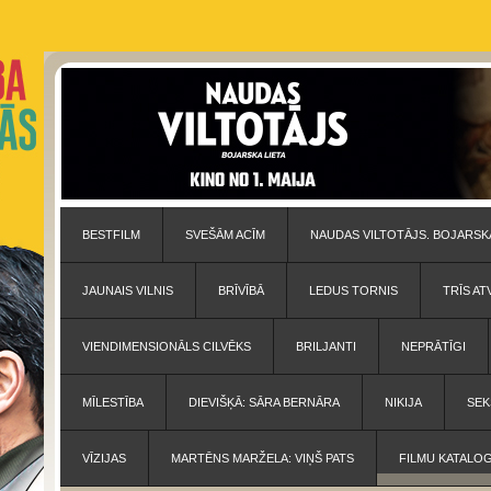
BESTFILM
SVEŠĀM ACĪM
NAUDAS VILTOTĀJS. BOJARSKA
JAUNAIS VILNIS
BRĪVĪBĀ
LEDUS TORNIS
TRĪS AT
VIENDIMENSIONĀLS CILVĒKS
BRILJANTI
NEPRĀTĪGI
MĪLESTĪBA
DIEVIŠĶĀ: SĀRA BERNĀRA
NIKIJA
SEK
VĪZIJAS
MARTĒNS MARŽELA: VIŅŠ PATS
FILMU KATALO