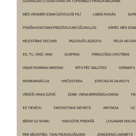
GĒRNSIJAS LITERATŪRAS UN TUPEŅMIZU PĪRĀGA BIEDRĪBA
MĒS VIENMĒR ESAM DZĪVOJUŠI PILĪ
LABĀS ROKĀS
SUPE
PŪĶĪŠA KOKOSIŅA PIEDZĪVOJUMI DŽUNGĻOS
KĀPĒC MĒS ESA
MĪLESTĪBAS VECUMS
PAZUDUŠI LEDĀJOS
PELDI VAI GR
ES, TU, VIŅŠ, VIŅA
SUSPIRIA
PĀREJOŠAS GRŪTĪBAS
VIŅAS ROMĀNA VARONIS
RĪTS PĒC BALLĪTES
GRĀMATU 
REINKARNĀCIJA
VINČESTERA
STATUSS ATJAUNOTS
VĪRIEŠI VIŅAS DZĪVĒ
ZEME: VIENA BRĪNIŠĶĪGA DIENA
TI
ES TIEVĒJU
FANTASTISKĀ SIEVIETE
ARITMIJA
UZ
BĒRNI UZ NOMU
VISA DZĪVE PRIEKŠĀ
LOGANAM VEICAS
PAR MĪLESTĪBU. TIKAI PIEAUGUŠAJIEM
ZEMŪDENS LAIKMETS