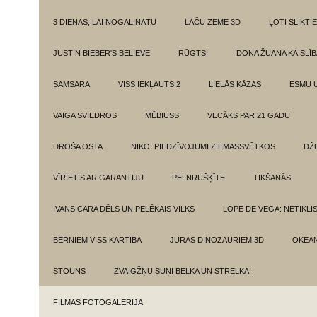
3 DIENAS, LAI NOGALINĀTU
LĀČU ZEME 3D
ĻOTI SLIKTIE
JUSTIN BIEBER'S BELIEVE
RŪGTS!
DONA ŽUANA KAISLĪ
SAMSARA
VISS IEKĻAUTS 2
LIELĀS KĀZAS
ESMU 
VAIGA SVIEDROS
MĒBIUSS
VECĀKS PAR 21 GADU
DROŠA OSTA
NIKO. PIEDZĪVOJUMI ZIEMASSVĒTKOS
DŽ
VĪRIETIS AR GARANTIJU
PELNRUŠĶĪTE
TIKŠANĀS
IVANS CARA DĒLS UN PELĒKAIS VILKS
LOPE DE VEGA: NETIKLI
BĒRNIEM VISS KĀRTĪBĀ
JŪRAS DINOZAURIEM 3D
OKEĀN
STOUNS
ZVAIGŽŅU SUŅI BELKA UN STRELKA!
FILMAS FOTOGALERIJA