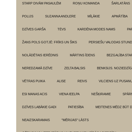
STARP DIVĀM PASAULĒM
ROŅU KOMANDA
ŠARLATĀNS
POLIJS
SUZANNA ANDLERE
MĪĻĀKIE
APMĀTĪBA
DZĪVES GARŠA
TĖVS
KARDĒNA MODES NAMS
PA
ŽANS POLS GOTJĒ: FRĪKS UN ŠIKS
PERSIEŠU VALODAS STUN
NOLĀDĒTAIS IERĒDNIS
MĀRTINS ĪDENS
BEZGALĪBA ST
NEREDZAMĀ DZĪVE
ZELTA BALSIS
BENKSIJS. NOZIEDZĪ
VĒTRAS PUIKA
ALISE
REIVS
VILCIENS UZ PUSANU
ESI MANAS ACIS
VIENA IEELPA
NEŠĶIRAMIE
SPĀR
DZĪVES LABĀKIE GADI
PATIESĪBA
MEITENES MĒDZ BŪT 
NEAIZSKARAMAIS
"MĒRIJAS" LĀSTS