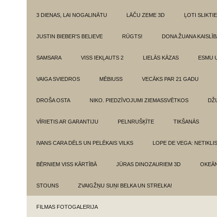
3 DIENAS, LAI NOGALINĀTU
LĀČU ZEME 3D
ĻOTI SLIKTIE
JUSTIN BIEBER'S BELIEVE
RŪGTS!
DONA ŽUANA KAISLĪ
SAMSARA
VISS IEKĻAUTS 2
LIELĀS KĀZAS
ESMU 
VAIGA SVIEDROS
MĒBIUSS
VECĀKS PAR 21 GADU
DROŠA OSTA
NIKO. PIEDZĪVOJUMI ZIEMASSVĒTKOS
DŽ
VĪRIETIS AR GARANTIJU
PELNRUŠĶĪTE
TIKŠANĀS
IVANS CARA DĒLS UN PELĒKAIS VILKS
LOPE DE VEGA: NETIKLI
BĒRNIEM VISS KĀRTĪBĀ
JŪRAS DINOZAURIEM 3D
OKEĀN
STOUNS
ZVAIGŽŅU SUŅI BELKA UN STRELKA!
FILMAS FOTOGALERIJA