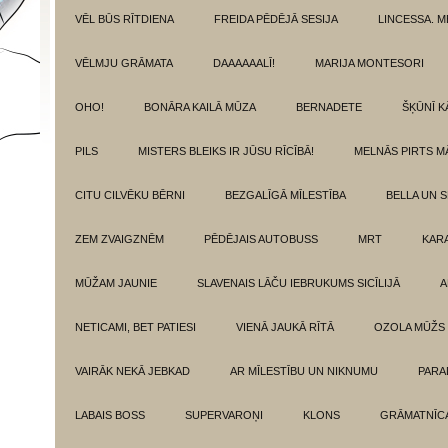
VĒL BŪS RĪTDIENA
FREIDA PĒDĒJĀ SESIJA
LINCESSA. 
VĒLMJU GRĀMATA
DAAAAAALĪ!
MARIJA MONTESORI
OHO!
BONĀRA KAILĀ MŪZA
BERNADETE
ŠĶŪNĪ K
PILS
MISTERS BLEIKS IR JŪSU RĪCĪBĀ!
MELNĀS PIRTS M
CITU CILVĒKU BĒRNI
BEZGALĪGĀ MĪLESTĪBA
BELLA UN 
ZEM ZVAIGZNĒM
PĒDĒJAIS AUTOBUSS
MRT
KAR
MŪŽAM JAUNIE
SLAVENAIS LĀČU IEBRUKUMS SICĪLIJĀ
A
NETICAMI, BET PATIESI
VIENĀ JAUKĀ RĪTĀ
OZOLA MŪŽS
VAIRĀK NEKĀ JEBKAD
AR MĪLESTĪBU UN NIKNUMU
PARA
LABAIS BOSS
SUPERVAROŅI
KLONS
GRĀMATNĪCA