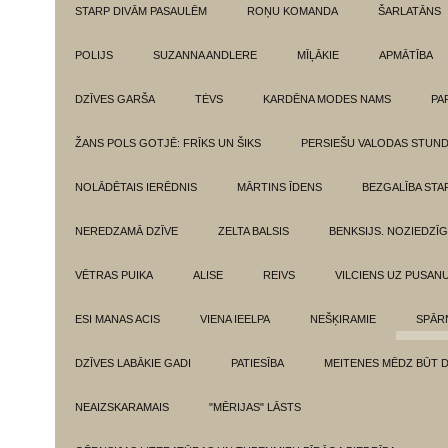
STARP DIVĀM PASAULĒM
ROŅU KOMANDA
ŠARLATĀNS
POLIJS
SUZANNA ANDLERE
MĪĻĀKIE
APMĀTĪBA
DZĪVES GARŠA
TĖVS
KARDĒNA MODES NAMS
PA
ŽANS POLS GOTJĒ: FRĪKS UN ŠIKS
PERSIEŠU VALODAS STUN
NOLĀDĒTAIS IERĒDNIS
MĀRTINS ĪDENS
BEZGALĪBA ST
NEREDZAMĀ DZĪVE
ZELTA BALSIS
BENKSIJS. NOZIEDZĪ
VĒTRAS PUIKA
ALISE
REIVS
VILCIENS UZ PUSANU
ESI MANAS ACIS
VIENA IEELPA
NEŠĶIRAMIE
SPĀR
DZĪVES LABĀKIE GADI
PATIESĪBA
MEITENES MĒDZ BŪT 
NEAIZSKARAMAIS
"MĒRIJAS" LĀSTS