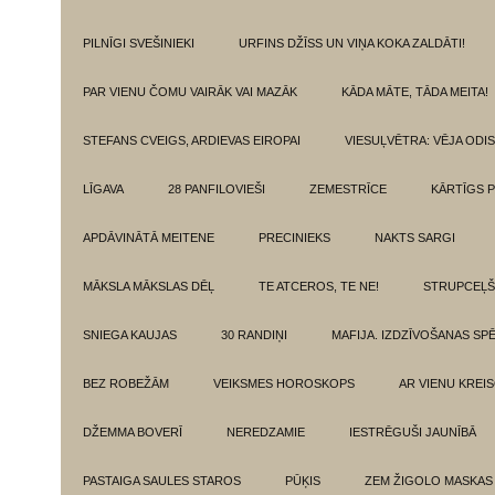
PILNĪGI SVEŠINIEKI
URFINS DŽĪSS UN VIŅA KOKA ZALDĀTI!
PAR VIENU ČOMU VAIRĀK VAI MAZĀK
KĀDA MĀTE, TĀDA MEITA!
STEFANS CVEIGS, ARDIEVAS EIROPAI
VIESUĻVĒTRA: VĒJA ODI
LĪGAVA
28 PANFILOVIEŠI
ZEMESTRĪCE
KĀRTĪGS P
APDĀVINĀTĀ MEITENE
PRECINIEKS
NAKTS SARGI
MĀKSLA MĀKSLAS DĒĻ
TE ATCEROS, TE NE!
STRUPCEĻŠ
SNIEGA KAUJAS
30 RANDIŅI
MAFIJA. IZDZĪVOŠANAS SP
BEZ ROBEŽĀM
VEIKSMES HOROSKOPS
AR VIENU KREI
DŽEMMA BOVERĪ
NEREDZAMIE
IESTRĒGUŠI JAUNĪBĀ
PASTAIGA SAULES STAROS
PŪĶIS
ZEM ŽIGOLO MASKAS