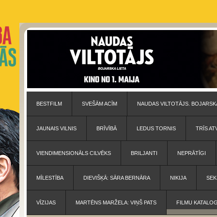
BESTFILM
SVEŠĀM ACĪM
NAUDAS VILTOTĀJS. BOJARSKA
JAUNAIS VILNIS
BRĪVĪBĀ
LEDUS TORNIS
TRĪS AT
VIENDIMENSIONĀLS CILVĒKS
BRILJANTI
NEPRĀTĪGI
MĪLESTĪBA
DIEVIŠĶĀ: SĀRA BERNĀRA
NIKIJA
SEK
VĪZIJAS
MARTĒNS MARŽELA: VIŅŠ PATS
FILMU KATALO