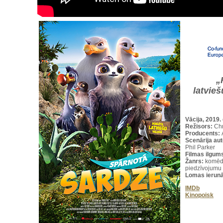
„
latvieš
Vācija, 2019.
Režisors:
Chr
Producents:
Scenārija aut
Phil Parker
Filmas ilgum
Žanrs:
komēdi
piedzīvojumu 
Lomas ierunā
IMDb
Kinopoisk