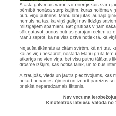
Stāsta galvenais varonis ir enerģiskais svīru j
bērnībā nonāca starp kaijām, kuras nolēma viņu
būtu viņu putnēns. Manū labi jūtas jaunajā ģi
nemulsina tas, ka viņš galīgi nav līdzīgs savie
milzīgajiem spārniem. Bet grūtības viņam sāka
sāk gatavot jaunos putnus garajam ceļam uz di
Manū saprot, ka ne viss dzīvē notiek tā, kā viņš 
Nejauša tikšanās ar citām svīrēm, kā arī tas, 
kaijas viņu nesaprot, nostāda Manū grūta lēm
atkarīgs ne vien viņa, bet visu putnu tālākais li
drosme izšķirs, kas notiks tālāk, un to būs inter
Aizraujošs, vieds un jautrs piedzīvojums, kas 
nekad nepamest ģimeni un izdarīt pareizus sec
priekšā neparedzamais liktenis.
Nav vecuma ierobežoju
Kinoteātros latviešu valodā no 