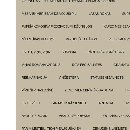
GĒRNSIJAS LITERATŪRAS UN TUPEŅMIZU PĪRĀGA BIEDRĪBA
MĒS VIENMĒR ESAM DZĪVOJUŠI PILĪ
LABĀS ROKĀS
SUPE
PŪĶĪŠA KOKOSIŅA PIEDZĪVOJUMI DŽUNGĻOS
KĀPĒC MĒS ESA
MĪLESTĪBAS VECUMS
PAZUDUŠI LEDĀJOS
PELDI VAI GR
ES, TU, VIŅŠ, VIŅA
SUSPIRIA
PĀREJOŠAS GRŪTĪBAS
VIŅAS ROMĀNA VARONIS
RĪTS PĒC BALLĪTES
GRĀMATU 
REINKARNĀCIJA
VINČESTERA
STATUSS ATJAUNOTS
VĪRIEŠI VIŅAS DZĪVĒ
ZEME: VIENA BRĪNIŠĶĪGA DIENA
TI
ES TIEVĒJU
FANTASTISKĀ SIEVIETE
ARITMIJA
UZ
BĒRNI UZ NOMU
VISA DZĪVE PRIEKŠĀ
LOGANAM VEICAS
PAR MĪLESTĪBU. TIKAI PIEAUGUŠAJIEM
ZEMŪDENS LAIKMETS