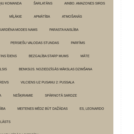
ŅU KOMANDA
ŠARLATĀNS
AINBO. AMAZONES SIRDS
MĪĻĀKIE
APMĀTĪBA
ATMOŠANĀS
KARDĒNA MODES NAMS
PARASTA KAISLĪBA
PERSIEŠU VALODAS STUNDAS
PARFĪMS
INS ĪDENS
BEZGALĪBA STARP MUMS
MĀTE
LSIS
BENKSIJS. NOZIEDZĪGĀS MĀKSLAS DZIMŠANA
REIVS
VILCIENS UZ PUSANU 2: PUSSALA
A
NEŠĶIRAMIE
SPĀRNOTĀ SARDZE
SĪBA
MEITENES MĒDZ BŪT DAŽĀDAS
ES, LEONARDO
 LĀSTS