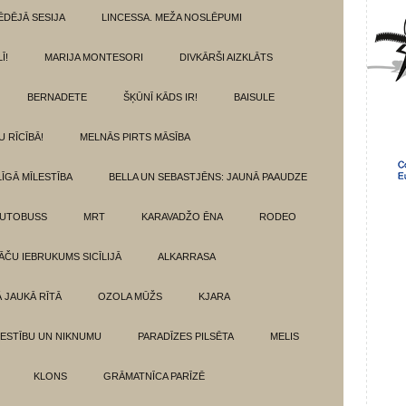
ĒDĒJĀ SESIJA
LINCESSA. MEŽA NOSLĒPUMI
Ī!
MARIJA MONTESORI
DIVKĀRŠI AIZKLĀTS
BERNADETE
ŠĶŪNĪ KĀDS IR!
BAISULE
U RĪCĪBĀ!
MELNĀS PIRTS MĀSĪBA
ĪGĀ MĪLESTĪBA
BELLA UN SEBASTJĒNS: JAUNĀ PAAUDZE
AUTOBUSS
MRT
KARAVADŽO ĒNA
RODEO
ĀČU IEBRUKUMS SICĪLIJĀ
ALKARRASA
Ā JAUKĀ RĪTĀ
OZOLA MŪŽS
KJARA
LESTĪBU UN NIKNUMU
PARADĪZES PILSĒTA
MELIS
KLONS
GRĀMATNĪCA PARĪZĒ