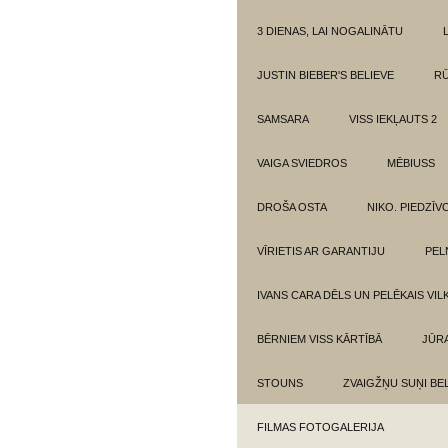
3 DIENAS, LAI NOGALINĀTU
JUSTIN BIEBER'S BELIEVE
RŪ
SAMSARA
VISS IEKĻAUTS 2
VAIGA SVIEDROS
MĒBIUSS
DROŠA OSTA
NIKO. PIEDZĪ
VĪRIETIS AR GARANTIJU
PEL
IVANS CARA DĒLS UN PELĒKAIS VIL
BĒRNIEM VISS KĀRTĪBĀ
JŪR
STOUNS
ZVAIGŽŅU SUŅI BE
FILMAS FOTOGALERIJA