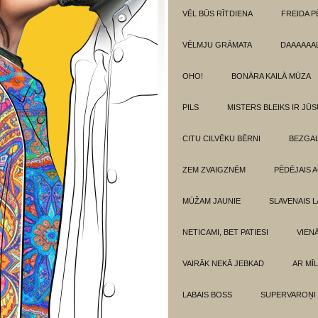
VĒL BŪS RĪTDIENA
FREIDA P
VĒLMJU GRĀMATA
DAAAAAAL
OHO!
BONĀRA KAILĀ MŪZA
PILS
MISTERS BLEIKS IR JŪS
CITU CILVĒKU BĒRNI
BEZGAL
ZEM ZVAIGZNĒM
PĒDĒJAIS 
MŪŽAM JAUNIE
SLAVENAIS L
NETICAMI, BET PATIESI
VIEN
VAIRĀK NEKĀ JEBKAD
AR MĪ
LABAIS BOSS
SUPERVAROŅI