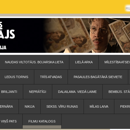
R
NAUDAS VILTOTĀJS. BOJARSKA LIETA
LIELĀ ARKA
MĪLESTĪBA ATSE
LEDUS TORNIS
TRĪS ATVADAS
PASAULES BAGĀTĀKĀ SIEVIETE
BRILJANTI
NEPRĀTĪGI
DALAILAMA. VIEDĀ LAIME
BEMBIJS. STĀ
 BERNĀRA
NIKIJA
SEKSS. VĪRU RUNAS
MĪLAS LAIVA
PIEKR
VIŅŠ PATS
FILMU KATALOGS