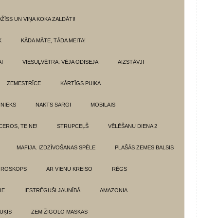
ŽĪSS UN VIŅA KOKA ZALDĀTI!
K
KĀDA MĀTE, TĀDA MEITA!
I
VIESUĻVĒTRA: VĒJA ODISEJA
AIZSTĀVJI
ZEMESTRĪCE
KĀRTĪGS PUIKA
INIEKS
NAKTS SARGI
MOBILAIS
CEROS, TE NE!
STRUPCEĻŠ
VĒLĒŠANU DIENA 2
MAFIJA. IZDZĪVOŠANAS SPĒLE
PLAŠĀS ZEMES BALSIS
OROSKOPS
AR VIENU KREISO
RĒGS
IE
IESTRĒGUŠI JAUNĪBĀ
AMAZONIA
ŪĶIS
ZEM ŽIGOLO MASKAS