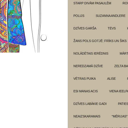
STARP DIVĀM PASAULĒM
RO
POLIJS
SUZANNA ANDLERE
DZĪVES GARŠA
TĖVS
ŽANS POLS GOTJĒ: FRĪKS UN ŠIKS
NOLĀDĒTAIS IERĒDNIS
MĀRT
NEREDZAMĀ DZĪVE
ZELTA BA
VĒTRAS PUIKA
ALISE
ESI MANAS ACIS
VIENA IEELP
DZĪVES LABĀKIE GADI
PATIE
NEAIZSKARAMAIS
"MĒRIJAS"