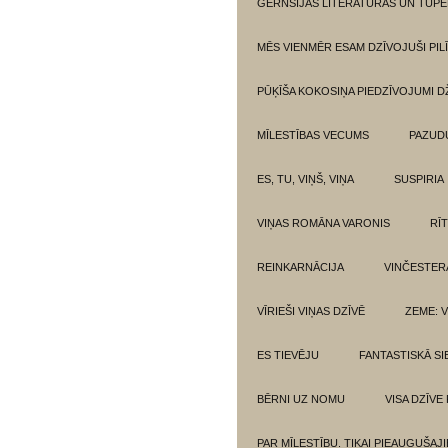
GĒRNSIJAS LITERATŪRAS UN TUPE
MĒS VIENMĒR ESAM DZĪVOJUŠI PILĪ
PŪĶĪŠA KOKOSIŅA PIEDZĪVOJUMI 
MĪLESTĪBAS VECUMS
PAZUD
ES, TU, VIŅŠ, VIŅA
SUSPIRIA
VIŅAS ROMĀNA VARONIS
RĪ
REINKARNĀCIJA
VINČESTER
VĪRIEŠI VIŅAS DZĪVĒ
ZEME: V
ES TIEVĒJU
FANTASTISKĀ SI
BĒRNI UZ NOMU
VISA DZĪVE
PAR MĪLESTĪBU. TIKAI PIEAUGUŠAJ