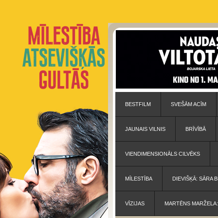
BESTFILM
SVEŠĀM ACĪM
JAUNAIS VILNIS
BRĪVĪBĀ
VIENDIMENSIONĀLS CILVĒKS
MĪLESTĪBA
DIEVIŠĶĀ: SĀRA
VĪZIJAS
MARTĒNS MARŽELA: 