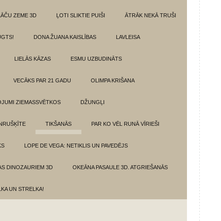
LĀČU ZEME 3D
ĻOTI SLIKTIE PUIŠI
ĀTRĀK NEKĀ TRUŠI
GTS!
DONA ŽUANA KAISLĪBAS
LAVLEISA
LIELĀS KĀZAS
ESMU UZBUDINĀTS
VECĀKS PAR 21 GADU
OLIMPA KRIŠANA
VOJUMI ZIEMASSVĒTKOS
DŽUNGĻI
NRUŠĶĪTE
TIKŠANĀS
PAR KO VĒL RUNĀ VĪRIEŠI
KS
LOPE DE VEGA: NETIKLIS UN PAVEDĒJS
AS DINOZAURIEM 3D
OKEĀNA PASAULE 3D. ATGRIEŠANĀS
LKA UN STRELKA!