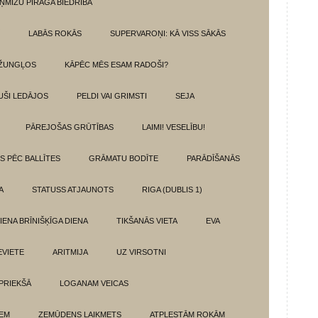
ŅMIZU PĪRĀGA BIEDRĪBA
LABĀS ROKĀS
SUPERVAROŅI: KĀ VISS SĀKĀS
DŽUNGĻOS
KĀPĒC MĒS ESAM RADOŠI?
UŠI LEDĀJOS
PELDI VAI GRIMSTI
SEJA
PĀREJOŠAS GRŪTĪBAS
LAIMI! VESELĪBU!
TS PĒC BALLĪTES
GRĀMATU BODĪTE
PARĀDĪŠANĀS
A
STATUSS ATJAUNOTS
RIGA (DUBLIS 1)
IENA BRĪNIŠĶĪGA DIENA
TIKŠANĀS VIETA
EVA
EVIETE
ARITMIJA
UZ VIRSOTNI
 PRIEKŠĀ
LOGANAM VEICAS
IEM
ZEMŪDENS LAIKMETS
ATPLESTĀM ROKĀM