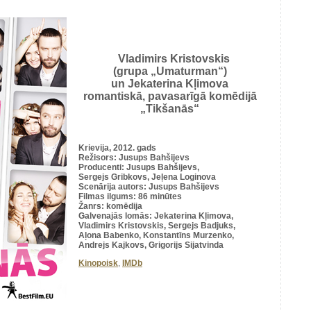
Vladimirs Kristovskis
(grupa „Umaturman“)
un Jekaterina Kļimova
romantiskā, pavasarīgā komēdijā
„Tikšanās“
Krievija, 2012. gads
Režisors: Jusups Bahšijevs
Producenti: Jusups Bahšijevs,
Sergejs Gribkovs, Jeļena Loginova
Scenārija autors: Jusups Bahšijevs
Filmas ilgums: 86 minūtes
Žanrs: komēdija
Galvenajās lomās: Jekaterina Kļimova
,
Vladimirs Kristovskis, Sergejs Badjuks
,
Aļona Babenko, Konstantīns Murzenko
,
Andrejs Kajkovs, Grigorijs Sijatvinda
Kinopoisk
,
IMDb