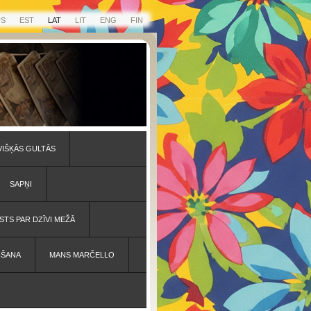
US
EST
LAT
LIT
ENG
FIN
VIŠĶĀS GULTĀS
SAPŅI
STS PAR DZĪVI MEŽĀ
IŠANA
MANS MARČELLO