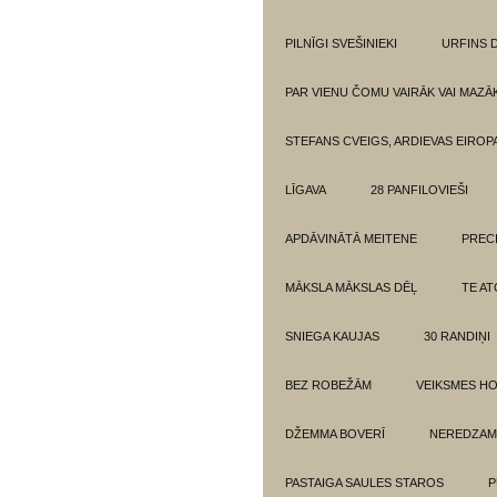
PILNĪGI SVEŠINIEKI
URFINS D
PAR VIENU ČOMU VAIRĀK VAI MAZĀ
STEFANS CVEIGS, ARDIEVAS EIROPA
LĪGAVA
28 PANFILOVIEŠI
APDĀVINĀTĀ MEITENE
PREC
MĀKSLA MĀKSLAS DĒĻ
TE AT
SNIEGA KAUJAS
30 RANDIŅI
BEZ ROBEŽĀM
VEIKSMES H
DŽEMMA BOVERĪ
NEREDZAM
PASTAIGA SAULES STAROS
P