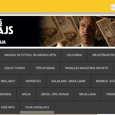
R
NAUDAS VILTOTĀJS. BOJARSKA LIETA
LIELĀ ARKA
MĪLESTĪBA ATSE
LEDUS TORNIS
TRĪS ATVADAS
PASAULES BAGĀTĀKĀ SIEVIETE
BRILJANTI
NEPRĀTĪGI
DALAILAMA. VIEDĀ LAIME
BEMBIJS. STĀ
 BERNĀRA
NIKIJA
SEKSS. VĪRU RUNAS
MĪLAS LAIVA
PIEKR
VIŅŠ PATS
FILMU KATALOGS