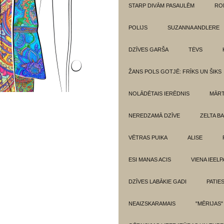
STARP DIVĀM PASAULĒM
RO
POLIJS
SUZANNA ANDLERE
DZĪVES GARŠA
TĖVS
ŽANS POLS GOTJĒ: FRĪKS UN ŠIKS
NOLĀDĒTAIS IERĒDNIS
MĀRT
NEREDZAMĀ DZĪVE
ZELTA BA
VĒTRAS PUIKA
ALISE
ESI MANAS ACIS
VIENA IEELP
DZĪVES LABĀKIE GADI
PATIE
NEAIZSKARAMAIS
"MĒRIJAS"