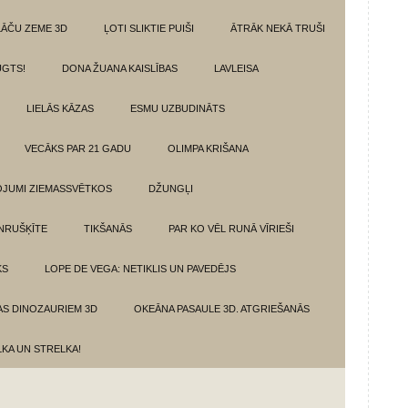
LĀČU ZEME 3D
ĻOTI SLIKTIE PUIŠI
ĀTRĀK NEKĀ TRUŠI
GTS!
DONA ŽUANA KAISLĪBAS
LAVLEISA
LIELĀS KĀZAS
ESMU UZBUDINĀTS
VECĀKS PAR 21 GADU
OLIMPA KRIŠANA
VOJUMI ZIEMASSVĒTKOS
DŽUNGĻI
NRUŠĶĪTE
TIKŠANĀS
PAR KO VĒL RUNĀ VĪRIEŠI
KS
LOPE DE VEGA: NETIKLIS UN PAVEDĒJS
AS DINOZAURIEM 3D
OKEĀNA PASAULE 3D. ATGRIEŠANĀS
LKA UN STRELKA!