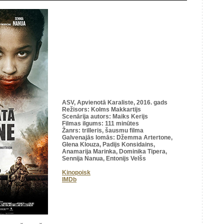
ASV, Apvienotā Karaliste, 2016. gads
Režisors: Kolms Makkartijs
Scenārija autors: Maiks Kerijs
Filmas ilgums: 111 minūtes
Žanrs: trilleris, šausmu filma
Galvenajās lomās: Džemma Artertone,
Glena Klouza, Padijs Konsidains,
Anamarija Marinka, Dominika Tipera,
Sennija Nanua, Entonijs Velšs
Kinopoisk
IMDb