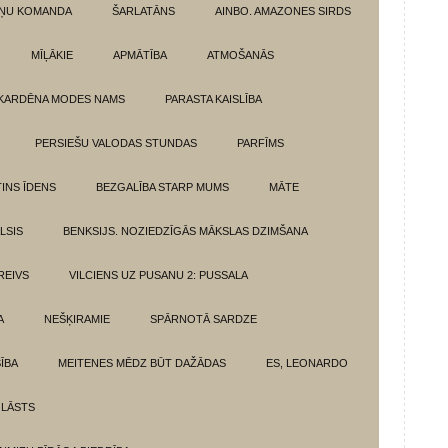
ŅU KOMANDA
ŠARLATĀNS
AINBO. AMAZONES SIRDS
MĪĻĀKIE
APMĀTĪBA
ATMOŠANĀS
KARDĒNA MODES NAMS
PARASTA KAISLĪBA
PERSIEŠU VALODAS STUNDAS
PARFĪMS
INS ĪDENS
BEZGALĪBA STARP MUMS
MĀTE
LSIS
BENKSIJS. NOZIEDZĪGĀS MĀKSLAS DZIMŠANA
REIVS
VILCIENS UZ PUSANU 2: PUSSALA
A
NEŠĶIRAMIE
SPĀRNOTĀ SARDZE
SĪBA
MEITENES MĒDZ BŪT DAŽĀDAS
ES, LEONARDO
 LĀSTS