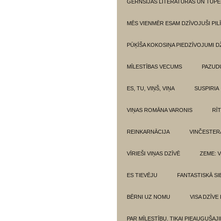
GĒRNSIJAS LITERATŪRAS UN TUPE
MĒS VIENMĒR ESAM DZĪVOJUŠI PILĪ
PŪĶĪŠA KOKOSIŅA PIEDZĪVOJUMI 
MĪLESTĪBAS VECUMS
PAZUD
ES, TU, VIŅŠ, VIŅA
SUSPIRIA
VIŅAS ROMĀNA VARONIS
RĪ
REINKARNĀCIJA
VINČESTER
VĪRIEŠI VIŅAS DZĪVĒ
ZEME: V
ES TIEVĒJU
FANTASTISKĀ SI
BĒRNI UZ NOMU
VISA DZĪVE
PAR MĪLESTĪBU. TIKAI PIEAUGUŠAJ