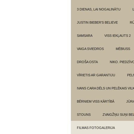
3 DIENAS, LAI NOGALINĀTU
JUSTIN BIEBER'S BELIEVE
RŪ
SAMSARA
VISS IEKĻAUTS 2
VAIGA SVIEDROS
MĒBIUSS
DROŠA OSTA
NIKO. PIEDZĪ
VĪRIETIS AR GARANTIJU
PEL
IVANS CARA DĒLS UN PELĒKAIS VIL
BĒRNIEM VISS KĀRTĪBĀ
JŪR
STOUNS
ZVAIGŽŅU SUŅI BE
FILMAS FOTOGALERIJA