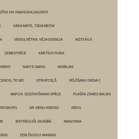
ŽĪSS UN VIŅA KOKA ZALDĀTI!
K
KĀDA MĀTE, TĀDA MEITA!
I
VIESUĻVĒTRA: VĒJA ODISEJA
AIZSTĀVJI
ZEMESTRĪCE
KĀRTĪGS PUIKA
INIEKS
NAKTS SARGI
MOBILAIS
CEROS, TE NE!
STRUPCEĻŠ
VĒLĒŠANU DIENA 2
MAFIJA. IZDZĪVOŠANAS SPĒLE
PLAŠĀS ZEMES BALSIS
OROSKOPS
AR VIENU KREISO
RĒGS
IE
IESTRĒGUŠI JAUNĪBĀ
AMAZONIA
ŪĶIS
ZEM ŽIGOLO MASKAS