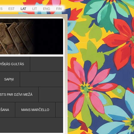
US
EST
LAT
LIT
ENG
FIN
VIŠĶĀS GULTĀS
SAPŅI
STS PAR DZĪVI MEŽĀ
IŠANA
MANS MARČELLO