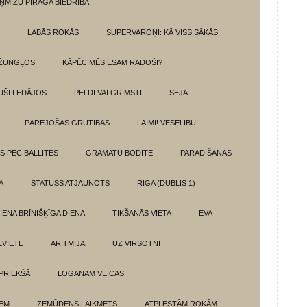
ŅMIZU PĪRĀGA BIEDRĪBA
LABĀS ROKĀS
SUPERVAROŅI: KĀ VISS SĀKĀS
DŽUNGĻOS
KĀPĒC MĒS ESAM RADOŠI?
UŠI LEDĀJOS
PELDI VAI GRIMSTI
SEJA
PĀREJOŠAS GRŪTĪBAS
LAIMI! VESELĪBU!
TS PĒC BALLĪTES
GRĀMATU BODĪTE
PARĀDĪŠANĀS
A
STATUSS ATJAUNOTS
RIGA (DUBLIS 1)
IENA BRĪNIŠĶĪGA DIENA
TIKŠANĀS VIETA
EVA
EVIETE
ARITMIJA
UZ VIRSOTNI
 PRIEKŠĀ
LOGANAM VEICAS
IEM
ZEMŪDENS LAIKMETS
ATPLESTĀM ROKĀM