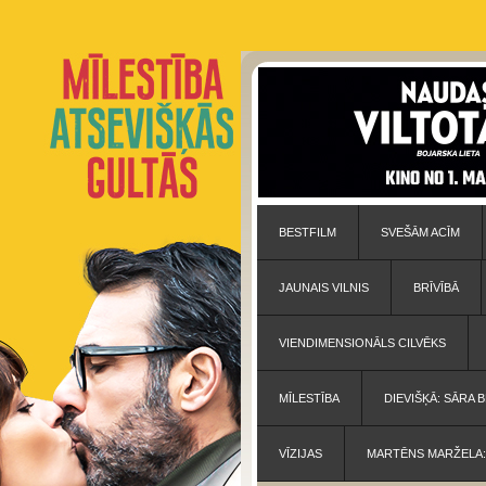
BESTFILM
SVEŠĀM ACĪM
JAUNAIS VILNIS
BRĪVĪBĀ
VIENDIMENSIONĀLS CILVĒKS
MĪLESTĪBA
DIEVIŠĶĀ: SĀRA
VĪZIJAS
MARTĒNS MARŽELA: 