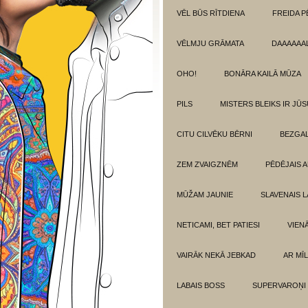
VĒL BŪS RĪTDIENA
FREIDA P
VĒLMJU GRĀMATA
DAAAAAAL
OHO!
BONĀRA KAILĀ MŪZA
PILS
MISTERS BLEIKS IR JŪS
CITU CILVĒKU BĒRNI
BEZGAL
ZEM ZVAIGZNĒM
PĒDĒJAIS 
MŪŽAM JAUNIE
SLAVENAIS L
NETICAMI, BET PATIESI
VIEN
VAIRĀK NEKĀ JEBKAD
AR MĪ
LABAIS BOSS
SUPERVAROŅI