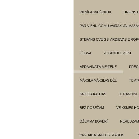
PILNĪGI SVEŠINIEKI
URFINS D
PAR VIENU ČOMU VAIRĀK VAI MAZĀ
STEFANS CVEIGS, ARDIEVAS EIROPA
LĪGAVA
28 PANFILOVIEŠI
APDĀVINĀTĀ MEITENE
PREC
MĀKSLA MĀKSLAS DĒĻ
TE AT
SNIEGA KAUJAS
30 RANDIŅI
BEZ ROBEŽĀM
VEIKSMES H
DŽEMMA BOVERĪ
NEREDZAM
PASTAIGA SAULES STAROS
P