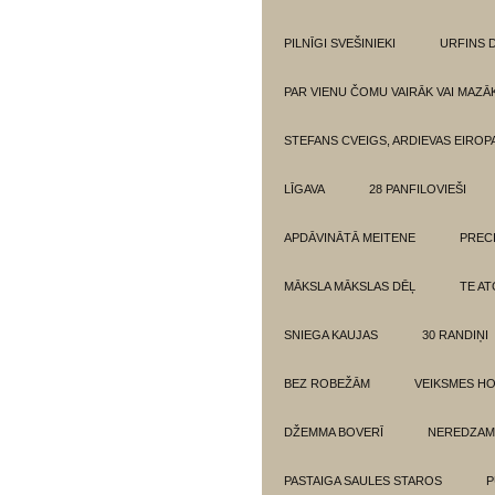
PILNĪGI SVEŠINIEKI
URFINS D
PAR VIENU ČOMU VAIRĀK VAI MAZĀ
STEFANS CVEIGS, ARDIEVAS EIROPA
LĪGAVA
28 PANFILOVIEŠI
APDĀVINĀTĀ MEITENE
PREC
MĀKSLA MĀKSLAS DĒĻ
TE AT
SNIEGA KAUJAS
30 RANDIŅI
BEZ ROBEŽĀM
VEIKSMES H
DŽEMMA BOVERĪ
NEREDZAM
PASTAIGA SAULES STAROS
P