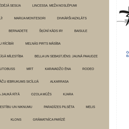
ĒDĒJĀ SESIJA
LINCESSA. MEŽA NOSLĒPUMI
Ī!
MARIJA MONTESORI
DIVKĀRŠI AIZKLĀTS
BERNADETE
ŠĶŪNĪ KĀDS IR!
BAISULE
U RĪCĪBĀ!
MELNĀS PIRTS MĀSĪBA
ĪGĀ MĪLESTĪBA
BELLA UN SEBASTJĒNS: JAUNĀ PAAUDZE
AUTOBUSS
MRT
KARAVADŽO ĒNA
RODEO
ĀČU IEBRUKUMS SICĪLIJĀ
ALKARRASA
Ā JAUKĀ RĪTĀ
OZOLA MŪŽS
KJARA
LESTĪBU UN NIKNUMU
PARADĪZES PILSĒTA
MELIS
KLONS
GRĀMATNĪCA PARĪZĒ