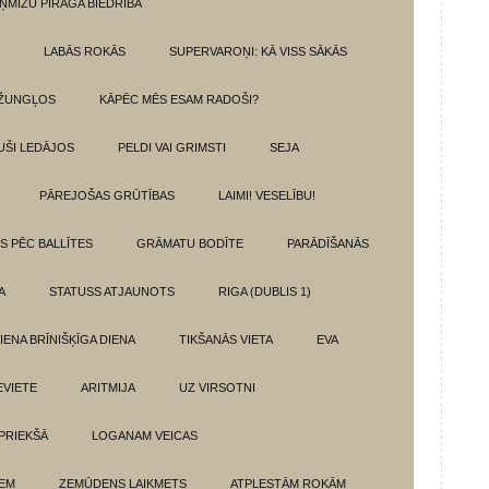
ŅMIZU PĪRĀGA BIEDRĪBA
LABĀS ROKĀS
SUPERVAROŅI: KĀ VISS SĀKĀS
DŽUNGĻOS
KĀPĒC MĒS ESAM RADOŠI?
UŠI LEDĀJOS
PELDI VAI GRIMSTI
SEJA
PĀREJOŠAS GRŪTĪBAS
LAIMI! VESELĪBU!
TS PĒC BALLĪTES
GRĀMATU BODĪTE
PARĀDĪŠANĀS
A
STATUSS ATJAUNOTS
RIGA (DUBLIS 1)
IENA BRĪNIŠĶĪGA DIENA
TIKŠANĀS VIETA
EVA
EVIETE
ARITMIJA
UZ VIRSOTNI
 PRIEKŠĀ
LOGANAM VEICAS
IEM
ZEMŪDENS LAIKMETS
ATPLESTĀM ROKĀM