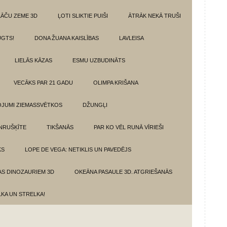
LĀČU ZEME 3D
ĻOTI SLIKTIE PUIŠI
ĀTRĀK NEKĀ TRUŠI
GTS!
DONA ŽUANA KAISLĪBAS
LAVLEISA
LIELĀS KĀZAS
ESMU UZBUDINĀTS
VECĀKS PAR 21 GADU
OLIMPA KRIŠANA
VOJUMI ZIEMASSVĒTKOS
DŽUNGĻI
NRUŠĶĪTE
TIKŠANĀS
PAR KO VĒL RUNĀ VĪRIEŠI
KS
LOPE DE VEGA: NETIKLIS UN PAVEDĒJS
AS DINOZAURIEM 3D
OKEĀNA PASAULE 3D. ATGRIEŠANĀS
LKA UN STRELKA!