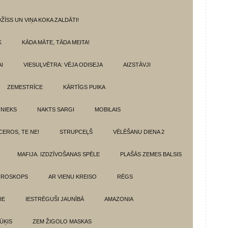
ŽĪSS UN VIŅA KOKA ZALDĀTI!
K
KĀDA MĀTE, TĀDA MEITA!
I
VIESUĻVĒTRA: VĒJA ODISEJA
AIZSTĀVJI
ZEMESTRĪCE
KĀRTĪGS PUIKA
INIEKS
NAKTS SARGI
MOBILAIS
CEROS, TE NE!
STRUPCEĻŠ
VĒLĒŠANU DIENA 2
MAFIJA. IZDZĪVOŠANAS SPĒLE
PLAŠĀS ZEMES BALSIS
OROSKOPS
AR VIENU KREISO
RĒGS
IE
IESTRĒGUŠI JAUNĪBĀ
AMAZONIA
ŪĶIS
ZEM ŽIGOLO MASKAS