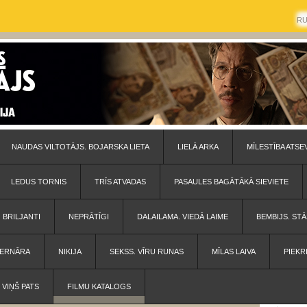
R
NAUDAS VILTOTĀJS. BOJARSKA LIETA
LIELĀ ARKA
MĪLESTĪBA ATSE
LEDUS TORNIS
TRĪS ATVADAS
PASAULES BAGĀTĀKĀ SIEVIETE
BRILJANTI
NEPRĀTĪGI
DALAILAMA. VIEDĀ LAIME
BEMBIJS. STĀ
 BERNĀRA
NIKIJA
SEKSS. VĪRU RUNAS
MĪLAS LAIVA
PIEKR
VIŅŠ PATS
FILMU KATALOGS