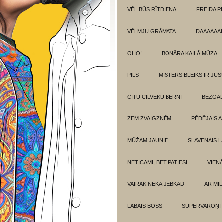
VĒL BŪS RĪTDIENA
FREIDA P
VĒLMJU GRĀMATA
DAAAAAAL
OHO!
BONĀRA KAILĀ MŪZA
PILS
MISTERS BLEIKS IR JŪS
CITU CILVĒKU BĒRNI
BEZGAL
ZEM ZVAIGZNĒM
PĒDĒJAIS 
MŪŽAM JAUNIE
SLAVENAIS L
NETICAMI, BET PATIESI
VIEN
VAIRĀK NEKĀ JEBKAD
AR MĪ
LABAIS BOSS
SUPERVAROŅI