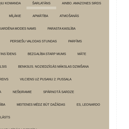
ŅU KOMANDA
ŠARLATĀNS
AINBO. AMAZONES SIRDS
MĪĻĀKIE
APMĀTĪBA
ATMOŠANĀS
KARDĒNA MODES NAMS
PARASTA KAISLĪBA
PERSIEŠU VALODAS STUNDAS
PARFĪMS
INS ĪDENS
BEZGALĪBA STARP MUMS
MĀTE
LSIS
BENKSIJS. NOZIEDZĪGĀS MĀKSLAS DZIMŠANA
REIVS
VILCIENS UZ PUSANU 2: PUSSALA
A
NEŠĶIRAMIE
SPĀRNOTĀ SARDZE
SĪBA
MEITENES MĒDZ BŪT DAŽĀDAS
ES, LEONARDO
 LĀSTS