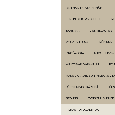
3 DIENAS, LAI NOGALINĀTU
JUSTIN BIEBER'S BELIEVE
RŪ
SAMSARA
VISS IEKĻAUTS 2
VAIGA SVIEDROS
MĒBIUSS
DROŠA OSTA
NIKO. PIEDZĪ
VĪRIETIS AR GARANTIJU
PEL
IVANS CARA DĒLS UN PELĒKAIS VIL
BĒRNIEM VISS KĀRTĪBĀ
JŪR
STOUNS
ZVAIGŽŅU SUŅI BE
FILMAS FOTOGALERIJA