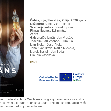
Čehija, Īrija, Slovākija, Polija, 2020. gads
Režisors:
Agnieszka Holland
Scenārija autors:
Marek Epstein
Filmas ilgums:
118 minūte
Žanrs:
Galvenajās lomās:
Jan Vlasák,
Joachim Paul Assböck, Juraj Loj,
Ivan Trojan, Josef Trojan,
Jana Kvantiková, Martin Mysicka,
Marek Epstein, Jan Budar
Claudia Vaseková
IMDb
ehu dziednieka Jana Mikolāšeka biogrāfiju, kurš veltīja savu dzīvi
hoslovākijā iegūdams unikāla tautas dziednieka reputāciju, viņš
pācijas un padomju varas laikos.