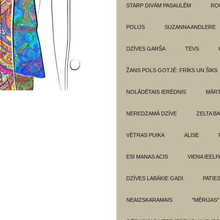
STARP DIVĀM PASAULĒM
RO
POLIJS
SUZANNA ANDLERE
DZĪVES GARŠA
TĖVS
ŽANS POLS GOTJĒ: FRĪKS UN ŠIKS
NOLĀDĒTAIS IERĒDNIS
MĀRT
NEREDZAMĀ DZĪVE
ZELTA BA
VĒTRAS PUIKA
ALISE
ESI MANAS ACIS
VIENA IEELP
DZĪVES LABĀKIE GADI
PATIE
NEAIZSKARAMAIS
"MĒRIJAS"