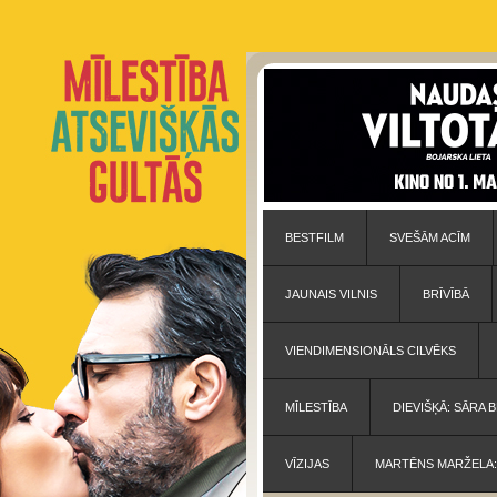
BESTFILM
SVEŠĀM ACĪM
JAUNAIS VILNIS
BRĪVĪBĀ
VIENDIMENSIONĀLS CILVĒKS
MĪLESTĪBA
DIEVIŠĶĀ: SĀRA
VĪZIJAS
MARTĒNS MARŽELA: 