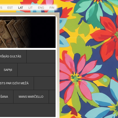
US
EST
LAT
LIT
ENG
FIN
VIŠĶĀS GULTĀS
SAPŅI
STS PAR DZĪVI MEŽĀ
IŠANA
MANS MARČELLO