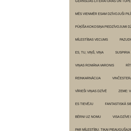
GĒRNSIJAS LITERATŪRAS UN TUPE
MĒS VIENMĒR ESAM DZĪVOJUŠI PILĪ
PŪĶĪŠA KOKOSIŅA PIEDZĪVOJUMI 
MĪLESTĪBAS VECUMS
PAZUD
ES, TU, VIŅŠ, VIŅA
SUSPIRIA
VIŅAS ROMĀNA VARONIS
RĪ
REINKARNĀCIJA
VINČESTER
VĪRIEŠI VIŅAS DZĪVĒ
ZEME: V
ES TIEVĒJU
FANTASTISKĀ SI
BĒRNI UZ NOMU
VISA DZĪVE
PAR MĪLESTĪBU. TIKAI PIEAUGUŠAJ