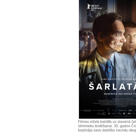
Filmas sižets balstīts uz slavenā č
slimnieku ārstēšanai. 30. gados Če
turpināja savu darbību nacistu oku