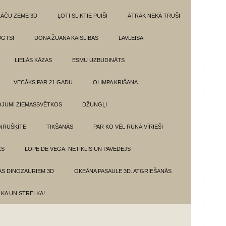
LĀČU ZEME 3D
ĻOTI SLIKTIE PUIŠI
ĀTRĀK NEKĀ TRUŠI
GTS!
DONA ŽUANA KAISLĪBAS
LAVLEISA
LIELĀS KĀZAS
ESMU UZBUDINĀTS
VECĀKS PAR 21 GADU
OLIMPA KRIŠANA
VOJUMI ZIEMASSVĒTKOS
DŽUNGĻI
NRUŠĶĪTE
TIKŠANĀS
PAR KO VĒL RUNĀ VĪRIEŠI
KS
LOPE DE VEGA: NETIKLIS UN PAVEDĒJS
AS DINOZAURIEM 3D
OKEĀNA PASAULE 3D. ATGRIEŠANĀS
LKA UN STRELKA!