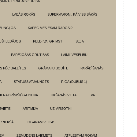
ŅMIZU PĪRĀGA BIEDRĪBA
LABĀS ROKĀS
SUPERVAROŅI: KĀ VISS SĀKĀS
DŽUNGĻOS
KĀPĒC MĒS ESAM RADOŠI?
UŠI LEDĀJOS
PELDI VAI GRIMSTI
SEJA
PĀREJOŠAS GRŪTĪBAS
LAIMI! VESELĪBU!
TS PĒC BALLĪTES
GRĀMATU BODĪTE
PARĀDĪŠANĀS
A
STATUSS ATJAUNOTS
RIGA (DUBLIS 1)
IENA BRĪNIŠĶĪGA DIENA
TIKŠANĀS VIETA
EVA
EVIETE
ARITMIJA
UZ VIRSOTNI
 PRIEKŠĀ
LOGANAM VEICAS
IEM
ZEMŪDENS LAIKMETS
ATPLESTĀM ROKĀM