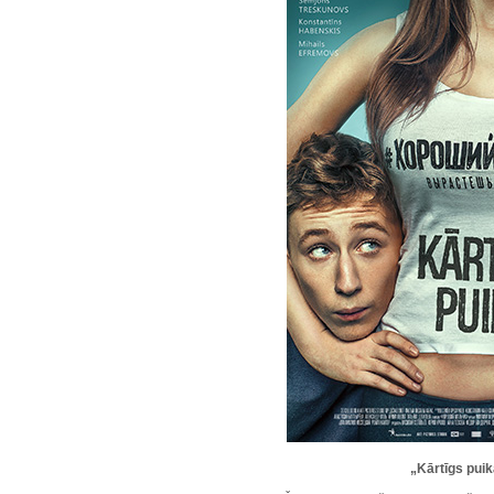
„Kārtīgs pui