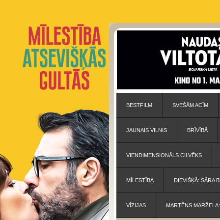
BESTFILM
SVEŠĀM ACĪM
JAUNAIS VILNIS
BRĪVĪBĀ
VIENDIMENSIONĀLS CILVĒKS
MĪLESTĪBA
DIEVIŠĶĀ: SĀRA
VĪZIJAS
MARTĒNS MARŽELA: 