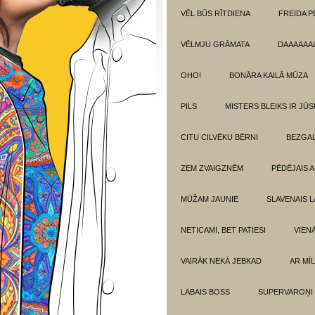
VĒL BŪS RĪTDIENA
FREIDA P
VĒLMJU GRĀMATA
DAAAAAAL
OHO!
BONĀRA KAILĀ MŪZA
PILS
MISTERS BLEIKS IR JŪS
CITU CILVĒKU BĒRNI
BEZGAL
ZEM ZVAIGZNĒM
PĒDĒJAIS 
MŪŽAM JAUNIE
SLAVENAIS L
NETICAMI, BET PATIESI
VIEN
VAIRĀK NEKĀ JEBKAD
AR MĪ
LABAIS BOSS
SUPERVAROŅI