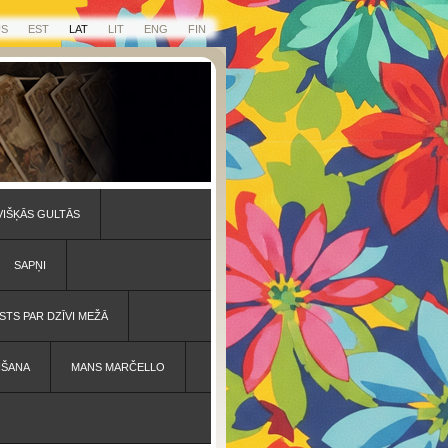
US
EST
LAT
LIT
ENG
FIN
VIŠĶĀS GULTĀS
SAPŅI
STS PAR DZĪVI MEŽĀ
IŠANA
MANS MARČELLO