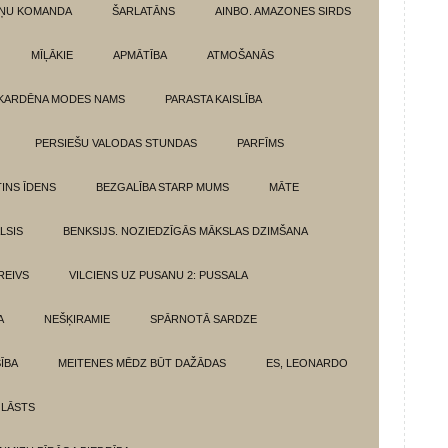
ŅU KOMANDA
ŠARLATĀNS
AINBO. AMAZONES SIRDS
MĪĻĀKIE
APMĀTĪBA
ATMOŠANĀS
KARDĒNA MODES NAMS
PARASTA KAISLĪBA
PERSIEŠU VALODAS STUNDAS
PARFĪMS
INS ĪDENS
BEZGALĪBA STARP MUMS
MĀTE
LSIS
BENKSIJS. NOZIEDZĪGĀS MĀKSLAS DZIMŠANA
REIVS
VILCIENS UZ PUSANU 2: PUSSALA
A
NEŠĶIRAMIE
SPĀRNOTĀ SARDZE
SĪBA
MEITENES MĒDZ BŪT DAŽĀDAS
ES, LEONARDO
 LĀSTS