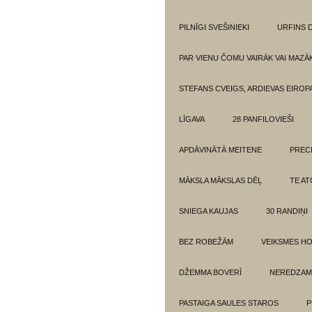
PILNĪGI SVEŠINIEKI
URFINS D
PAR VIENU ČOMU VAIRĀK VAI MAZĀ
STEFANS CVEIGS, ARDIEVAS EIROPA
LĪGAVA
28 PANFILOVIEŠI
APDĀVINĀTĀ MEITENE
PREC
MĀKSLA MĀKSLAS DĒĻ
TE AT
SNIEGA KAUJAS
30 RANDIŅI
BEZ ROBEŽĀM
VEIKSMES H
DŽEMMA BOVERĪ
NEREDZAM
PASTAIGA SAULES STAROS
P