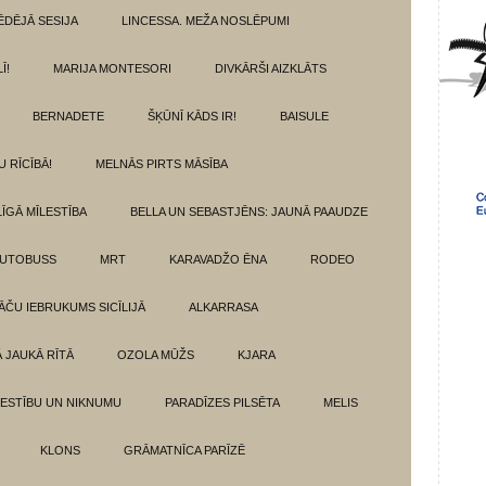
ĒDĒJĀ SESIJA
LINCESSA. MEŽA NOSLĒPUMI
Ī!
MARIJA MONTESORI
DIVKĀRŠI AIZKLĀTS
BERNADETE
ŠĶŪNĪ KĀDS IR!
BAISULE
U RĪCĪBĀ!
MELNĀS PIRTS MĀSĪBA
ĪGĀ MĪLESTĪBA
BELLA UN SEBASTJĒNS: JAUNĀ PAAUDZE
AUTOBUSS
MRT
KARAVADŽO ĒNA
RODEO
ĀČU IEBRUKUMS SICĪLIJĀ
ALKARRASA
Ā JAUKĀ RĪTĀ
OZOLA MŪŽS
KJARA
LESTĪBU UN NIKNUMU
PARADĪZES PILSĒTA
MELIS
KLONS
GRĀMATNĪCA PARĪZĒ