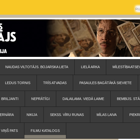
R
NAUDAS VILTOTĀJS. BOJARSKA LIETA
LIELĀ ARKA
MĪLESTĪBA ATSE
LEDUS TORNIS
TRĪS ATVADAS
PASAULES BAGĀTĀKĀ SIEVIETE
BRILJANTI
NEPRĀTĪGI
DALAILAMA. VIEDĀ LAIME
BEMBIJS. STĀ
 BERNĀRA
NIKIJA
SEKSS. VĪRU RUNAS
MĪLAS LAIVA
PIEKR
VIŅŠ PATS
FILMU KATALOGS