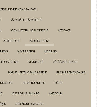
ŽĪSS UN VIŅA KOKA ZALDĀTI!
K
KĀDA MĀTE, TĀDA MEITA!
I
VIESUĻVĒTRA: VĒJA ODISEJA
AIZSTĀVJI
ZEMESTRĪCE
KĀRTĪGS PUIKA
INIEKS
NAKTS SARGI
MOBILAIS
CEROS, TE NE!
STRUPCEĻŠ
VĒLĒŠANU DIENA 2
MAFIJA. IZDZĪVOŠANAS SPĒLE
PLAŠĀS ZEMES BALSIS
OROSKOPS
AR VIENU KREISO
RĒGS
IE
IESTRĒGUŠI JAUNĪBĀ
AMAZONIA
ŪĶIS
ZEM ŽIGOLO MASKAS