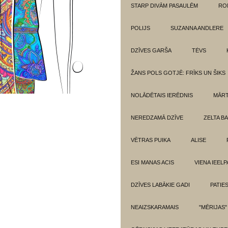
STARP DIVĀM PASAULĒM
RO
POLIJS
SUZANNA ANDLERE
DZĪVES GARŠA
TĖVS
ŽANS POLS GOTJĒ: FRĪKS UN ŠIKS
NOLĀDĒTAIS IERĒDNIS
MĀRT
NEREDZAMĀ DZĪVE
ZELTA BA
VĒTRAS PUIKA
ALISE
ESI MANAS ACIS
VIENA IEELP
DZĪVES LABĀKIE GADI
PATIE
NEAIZSKARAMAIS
"MĒRIJAS"