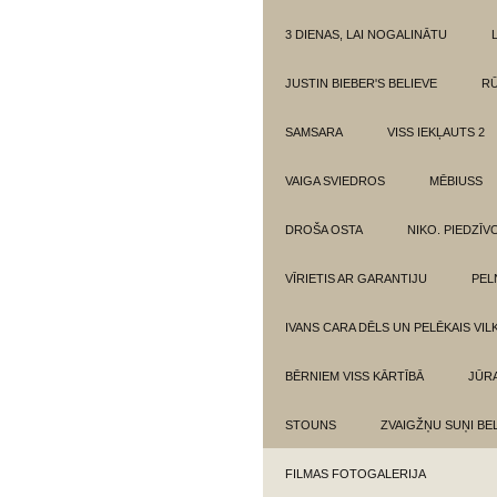
3 DIENAS, LAI NOGALINĀTU
JUSTIN BIEBER'S BELIEVE
RŪ
SAMSARA
VISS IEKĻAUTS 2
VAIGA SVIEDROS
MĒBIUSS
DROŠA OSTA
NIKO. PIEDZĪ
VĪRIETIS AR GARANTIJU
PEL
IVANS CARA DĒLS UN PELĒKAIS VIL
BĒRNIEM VISS KĀRTĪBĀ
JŪR
STOUNS
ZVAIGŽŅU SUŅI BE
FILMAS FOTOGALERIJA