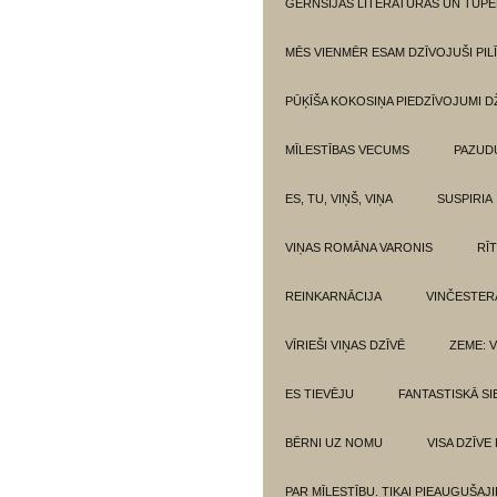
GĒRNSIJAS LITERATŪRAS UN TUPE
MĒS VIENMĒR ESAM DZĪVOJUŠI PILĪ
PŪĶĪŠA KOKOSIŅA PIEDZĪVOJUMI 
MĪLESTĪBAS VECUMS
PAZUD
ES, TU, VIŅŠ, VIŅA
SUSPIRIA
VIŅAS ROMĀNA VARONIS
RĪ
REINKARNĀCIJA
VINČESTER
VĪRIEŠI VIŅAS DZĪVĒ
ZEME: V
ES TIEVĒJU
FANTASTISKĀ SI
BĒRNI UZ NOMU
VISA DZĪVE
PAR MĪLESTĪBU. TIKAI PIEAUGUŠAJ