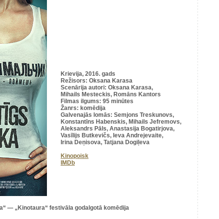
Krievija, 2016. gads
Režisors:
Oksana Karasa
Scenārija autori:
Oksana Karasa,
Mihails Mesteckis, Romāns Kantors
Filmas ilgums: 95 minūtes
Žanrs: komēdija
Galvenajās lomās:
Semjons Treskunovs,
Konstantīns Habenskis, Mihails Jefremovs,
Aleksandrs Pāls, Anastasija Bogatirjova,
Vasīlijs Butkevičs, Ieva Andrejevaite,
Irina Deņisova, Tatjana Dogiļeva
Kinopoisk
IMDb
ka“ — „Kinotaura“ festivāla godalgotā komēdija