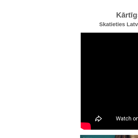
Kārtī
Skatieties Lat