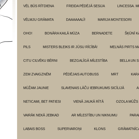
VĒL BŪS RĪTDIENA
FREIDA PĒDĒJĀ SESIJA
LINCESSA. 
VĒLMJU GRĀMATA
DAAAAAALĪ!
MARIJA MONTESORI
OHO!
BONĀRA KAILĀ MŪZA
BERNADETE
ŠĶŪNĪ K
PILS
MISTERS BLEIKS IR JŪSU RĪCĪBĀ!
MELNĀS PIRTS M
CITU CILVĒKU BĒRNI
BEZGALĪGĀ MĪLESTĪBA
BELLA UN 
ZEM ZVAIGZNĒM
PĒDĒJAIS AUTOBUSS
MRT
KAR
MŪŽAM JAUNIE
SLAVENAIS LĀČU IEBRUKUMS SICĪLIJĀ
A
NETICAMI, BET PATIESI
VIENĀ JAUKĀ RĪTĀ
OZOLA MŪŽS
VAIRĀK NEKĀ JEBKAD
AR MĪLESTĪBU UN NIKNUMU
PARA
LABAIS BOSS
SUPERVAROŅI
KLONS
GRĀMATNĪCA