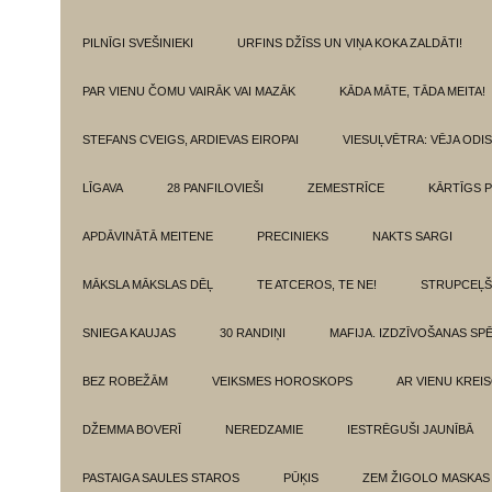
PILNĪGI SVEŠINIEKI
URFINS DŽĪSS UN VIŅA KOKA ZALDĀTI!
PAR VIENU ČOMU VAIRĀK VAI MAZĀK
KĀDA MĀTE, TĀDA MEITA!
STEFANS CVEIGS, ARDIEVAS EIROPAI
VIESUĻVĒTRA: VĒJA ODI
LĪGAVA
28 PANFILOVIEŠI
ZEMESTRĪCE
KĀRTĪGS P
APDĀVINĀTĀ MEITENE
PRECINIEKS
NAKTS SARGI
MĀKSLA MĀKSLAS DĒĻ
TE ATCEROS, TE NE!
STRUPCEĻŠ
SNIEGA KAUJAS
30 RANDIŅI
MAFIJA. IZDZĪVOŠANAS SP
BEZ ROBEŽĀM
VEIKSMES HOROSKOPS
AR VIENU KREI
DŽEMMA BOVERĪ
NEREDZAMIE
IESTRĒGUŠI JAUNĪBĀ
PASTAIGA SAULES STAROS
PŪĶIS
ZEM ŽIGOLO MASKAS