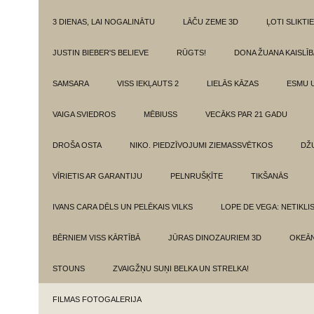
3 DIENAS, LAI NOGALINĀTU
LĀČU ZEME 3D
ĻOTI SLIKTIE
JUSTIN BIEBER'S BELIEVE
RŪGTS!
DONA ŽUANA KAISLĪ
SAMSARA
VISS IEKĻAUTS 2
LIELĀS KĀZAS
ESMU 
VAIGA SVIEDROS
MĒBIUSS
VECĀKS PAR 21 GADU
DROŠA OSTA
NIKO. PIEDZĪVOJUMI ZIEMASSVĒTKOS
DŽ
VĪRIETIS AR GARANTIJU
PELNRUŠĶĪTE
TIKŠANĀS
IVANS CARA DĒLS UN PELĒKAIS VILKS
LOPE DE VEGA: NETIKLI
BĒRNIEM VISS KĀRTĪBĀ
JŪRAS DINOZAURIEM 3D
OKEĀN
STOUNS
ZVAIGŽŅU SUŅI BELKA UN STRELKA!
FILMAS FOTOGALERIJA