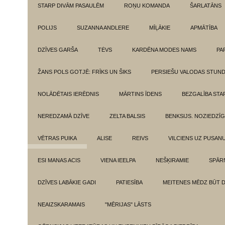
STARP DIVĀM PASAULĒM
ROŅU KOMANDA
ŠARLATĀNS
POLIJS
SUZANNA ANDLERE
MĪĻĀKIE
APMĀTĪBA
DZĪVES GARŠA
TĖVS
KARDĒNA MODES NAMS
PA
ŽANS POLS GOTJĒ: FRĪKS UN ŠIKS
PERSIEŠU VALODAS STUN
NOLĀDĒTAIS IERĒDNIS
MĀRTINS ĪDENS
BEZGALĪBA ST
NEREDZAMĀ DZĪVE
ZELTA BALSIS
BENKSIJS. NOZIEDZĪ
VĒTRAS PUIKA
ALISE
REIVS
VILCIENS UZ PUSANU
ESI MANAS ACIS
VIENA IEELPA
NEŠĶIRAMIE
SPĀR
DZĪVES LABĀKIE GADI
PATIESĪBA
MEITENES MĒDZ BŪT 
NEAIZSKARAMAIS
"MĒRIJAS" LĀSTS