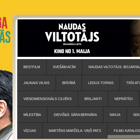
BESTFILM
SVEŠĀM ACĪM
NAUDAS VILTOTĀJS. BOJARSKA
JAUNAIS VILNIS
BRĪVĪBĀ
LEDUS TORNIS
TRĪS AT
VIENDIMENSIONĀLS CILVĒKS
BRILJANTI
NEPRĀTĪGI
MĪLESTĪBA
DIEVIŠĶĀ: SĀRA BERNĀRA
NIKIJA
SEK
VĪZIJAS
MARTĒNS MARŽELA: VIŅŠ PATS
FILMU KATALO