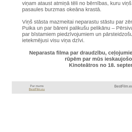
viņam ataust atmiņā tēli no bērnības, kuru viņš
pasaules burzmas okeāna krastā.
Viņš stāsta mazmeitai neparastu stāstu par zē
Puika un par bāreni palikušu pelikānu – Pērsiva
par bīstamiem piedzīvojumiem un pārsteidzošu
ietekmējusi visu viņa dzīvi.
Neparasta filma par draudzību, ceļojum
rūpēm par mūs ieskaujošo
Kinoteātros no 18. sept
Par mums
BestFilm.eu
BestFilm.eu