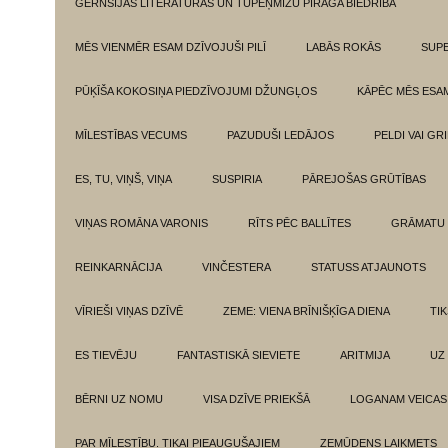
GĒRNSIJAS LITERATŪRAS UN TUPEŅMIZU PĪRĀGA BIEDRĪBA
MĒS VIENMĒR ESAM DZĪVOJUŠI PILĪ
LABĀS ROKĀS
SUPE
PŪĶĪŠA KOKOSIŅA PIEDZĪVOJUMI DŽUNGĻOS
KĀPĒC MĒS ESA
MĪLESTĪBAS VECUMS
PAZUDUŠI LEDĀJOS
PELDI VAI GR
ES, TU, VIŅŠ, VIŅA
SUSPIRIA
PĀREJOŠAS GRŪTĪBAS
VIŅAS ROMĀNA VARONIS
RĪTS PĒC BALLĪTES
GRĀMATU 
REINKARNĀCIJA
VINČESTERA
STATUSS ATJAUNOTS
VĪRIEŠI VIŅAS DZĪVĒ
ZEME: VIENA BRĪNIŠĶĪGA DIENA
TI
ES TIEVĒJU
FANTASTISKĀ SIEVIETE
ARITMIJA
UZ
BĒRNI UZ NOMU
VISA DZĪVE PRIEKŠĀ
LOGANAM VEICAS
PAR MĪLESTĪBU. TIKAI PIEAUGUŠAJIEM
ZEMŪDENS LAIKMETS