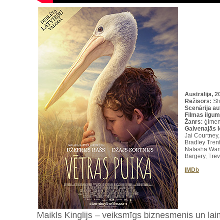
Austrālija, 
Režisors:
Sh
Scenārija au
Filmas ilgum
Žanrs:
ģime
Galvenajās 
Jai Courtney
Bradley Trent
Natasha Wan
Bargery, Tre
IMDb
Maikls Kinglijs – veiksmīgs biznesmenis un la