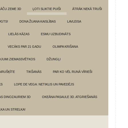
LĀČU ZEME 3D
ĻOTI SLIKTIE PUIŠI
ĀTRĀK NEKĀ TRUŠI
GTS!
DONA ŽUANA KAISLĪBAS
LAVLEISA
LIELĀS KĀZAS
ESMU UZBUDINĀTS
VECĀKS PAR 21 GADU
OLIMPA KRIŠANA
VOJUMI ZIEMASSVĒTKOS
DŽUNGĻI
NRUŠĶĪTE
TIKŠANĀS
PAR KO VĒL RUNĀ VĪRIEŠI
KS
LOPE DE VEGA: NETIKLIS UN PAVEDĒJS
AS DINOZAURIEM 3D
OKEĀNA PASAULE 3D. ATGRIEŠANĀS
LKA UN STRELKA!