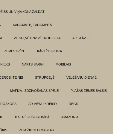
ŽĪSS UN VIŅA KOKA ZALDĀTI!
K
KĀDA MĀTE, TĀDA MEITA!
I
VIESUĻVĒTRA: VĒJA ODISEJA
AIZSTĀVJI
ZEMESTRĪCE
KĀRTĪGS PUIKA
INIEKS
NAKTS SARGI
MOBILAIS
CEROS, TE NE!
STRUPCEĻŠ
VĒLĒŠANU DIENA 2
MAFIJA. IZDZĪVOŠANAS SPĒLE
PLAŠĀS ZEMES BALSIS
OROSKOPS
AR VIENU KREISO
RĒGS
IE
IESTRĒGUŠI JAUNĪBĀ
AMAZONIA
ŪĶIS
ZEM ŽIGOLO MASKAS