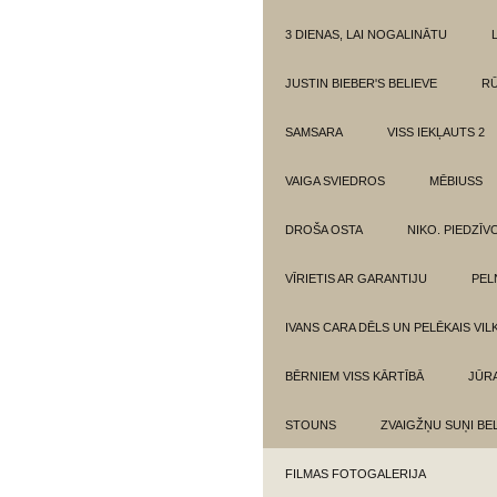
3 DIENAS, LAI NOGALINĀTU
JUSTIN BIEBER'S BELIEVE
RŪ
SAMSARA
VISS IEKĻAUTS 2
VAIGA SVIEDROS
MĒBIUSS
DROŠA OSTA
NIKO. PIEDZĪ
VĪRIETIS AR GARANTIJU
PEL
IVANS CARA DĒLS UN PELĒKAIS VIL
BĒRNIEM VISS KĀRTĪBĀ
JŪR
STOUNS
ZVAIGŽŅU SUŅI BE
FILMAS FOTOGALERIJA