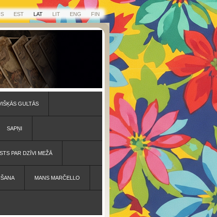
US
EST
LAT
LIT
ENG
FIN
VIŠĶĀS GULTĀS
SAPŅI
STS PAR DZĪVI MEŽĀ
IŠANA
MANS MARČELLO