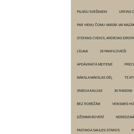
PILNĪGI SVEŠINIEKI
URFINS D
PAR VIENU ČOMU VAIRĀK VAI MAZĀ
STEFANS CVEIGS, ARDIEVAS EIROPA
LĪGAVA
28 PANFILOVIEŠI
APDĀVINĀTĀ MEITENE
PREC
MĀKSLA MĀKSLAS DĒĻ
TE AT
SNIEGA KAUJAS
30 RANDIŅI
BEZ ROBEŽĀM
VEIKSMES H
DŽEMMA BOVERĪ
NEREDZAM
PASTAIGA SAULES STAROS
P