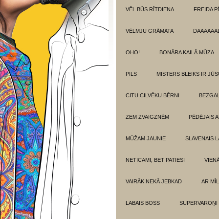
VĒL BŪS RĪTDIENA
FREIDA P
VĒLMJU GRĀMATA
DAAAAAAL
OHO!
BONĀRA KAILĀ MŪZA
PILS
MISTERS BLEIKS IR JŪS
CITU CILVĒKU BĒRNI
BEZGAL
ZEM ZVAIGZNĒM
PĒDĒJAIS 
MŪŽAM JAUNIE
SLAVENAIS L
NETICAMI, BET PATIESI
VIEN
VAIRĀK NEKĀ JEBKAD
AR MĪ
LABAIS BOSS
SUPERVAROŅI