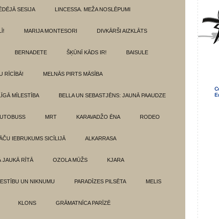
ĒDĒJĀ SESIJA
LINCESSA. MEŽA NOSLĒPUMI
Ī!
MARIJA MONTESORI
DIVKĀRŠI AIZKLĀTS
BERNADETE
ŠĶŪNĪ KĀDS IR!
BAISULE
U RĪCĪBĀ!
MELNĀS PIRTS MĀSĪBA
ĪGĀ MĪLESTĪBA
BELLA UN SEBASTJĒNS: JAUNĀ PAAUDZE
AUTOBUSS
MRT
KARAVADŽO ĒNA
RODEO
ĀČU IEBRUKUMS SICĪLIJĀ
ALKARRASA
Ā JAUKĀ RĪTĀ
OZOLA MŪŽS
KJARA
LESTĪBU UN NIKNUMU
PARADĪZES PILSĒTA
MELIS
KLONS
GRĀMATNĪCA PARĪZĒ