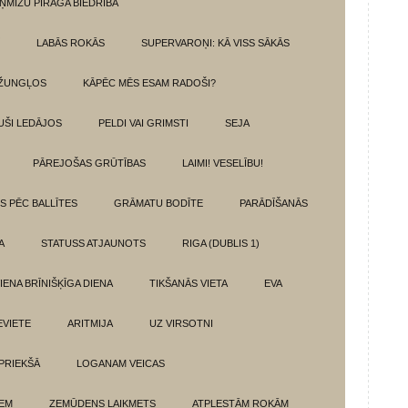
ŅMIZU PĪRĀGA BIEDRĪBA
LABĀS ROKĀS
SUPERVAROŅI: KĀ VISS SĀKĀS
DŽUNGĻOS
KĀPĒC MĒS ESAM RADOŠI?
UŠI LEDĀJOS
PELDI VAI GRIMSTI
SEJA
PĀREJOŠAS GRŪTĪBAS
LAIMI! VESELĪBU!
TS PĒC BALLĪTES
GRĀMATU BODĪTE
PARĀDĪŠANĀS
A
STATUSS ATJAUNOTS
RIGA (DUBLIS 1)
IENA BRĪNIŠĶĪGA DIENA
TIKŠANĀS VIETA
EVA
EVIETE
ARITMIJA
UZ VIRSOTNI
 PRIEKŠĀ
LOGANAM VEICAS
IEM
ZEMŪDENS LAIKMETS
ATPLESTĀM ROKĀM