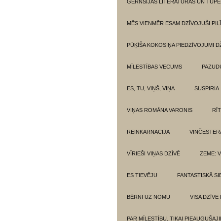
GĒRNSIJAS LITERATŪRAS UN TUPE
MĒS VIENMĒR ESAM DZĪVOJUŠI PILĪ
PŪĶĪŠA KOKOSIŅA PIEDZĪVOJUMI 
MĪLESTĪBAS VECUMS
PAZUD
ES, TU, VIŅŠ, VIŅA
SUSPIRIA
VIŅAS ROMĀNA VARONIS
RĪ
REINKARNĀCIJA
VINČESTER
VĪRIEŠI VIŅAS DZĪVĒ
ZEME: V
ES TIEVĒJU
FANTASTISKĀ SI
BĒRNI UZ NOMU
VISA DZĪVE
PAR MĪLESTĪBU. TIKAI PIEAUGUŠAJ