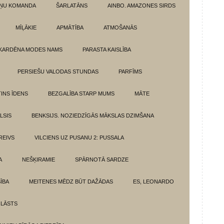
ŅU KOMANDA
ŠARLATĀNS
AINBO. AMAZONES SIRDS
MĪĻĀKIE
APMĀTĪBA
ATMOŠANĀS
KARDĒNA MODES NAMS
PARASTA KAISLĪBA
PERSIEŠU VALODAS STUNDAS
PARFĪMS
INS ĪDENS
BEZGALĪBA STARP MUMS
MĀTE
LSIS
BENKSIJS. NOZIEDZĪGĀS MĀKSLAS DZIMŠANA
REIVS
VILCIENS UZ PUSANU 2: PUSSALA
A
NEŠĶIRAMIE
SPĀRNOTĀ SARDZE
SĪBA
MEITENES MĒDZ BŪT DAŽĀDAS
ES, LEONARDO
 LĀSTS