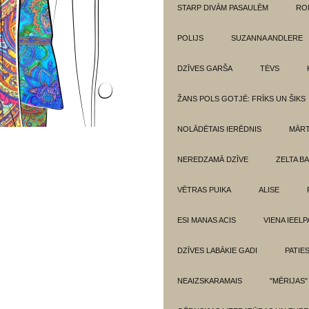
STARP DIVĀM PASAULĒM
RO
POLIJS
SUZANNA ANDLERE
DZĪVES GARŠA
TĖVS
ŽANS POLS GOTJĒ: FRĪKS UN ŠIKS
NOLĀDĒTAIS IERĒDNIS
MĀRT
NEREDZAMĀ DZĪVE
ZELTA BA
VĒTRAS PUIKA
ALISE
ESI MANAS ACIS
VIENA IEELP
DZĪVES LABĀKIE GADI
PATIE
NEAIZSKARAMAIS
"MĒRIJAS"