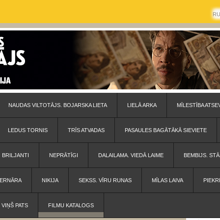
R
NAUDAS VILTOTĀJS. BOJARSKA LIETA
LIELĀ ARKA
MĪLESTĪBA ATSE
LEDUS TORNIS
TRĪS ATVADAS
PASAULES BAGĀTĀKĀ SIEVIETE
BRILJANTI
NEPRĀTĪGI
DALAILAMA. VIEDĀ LAIME
BEMBIJS. STĀ
 BERNĀRA
NIKIJA
SEKSS. VĪRU RUNAS
MĪLAS LAIVA
PIEKR
VIŅŠ PATS
FILMU KATALOGS