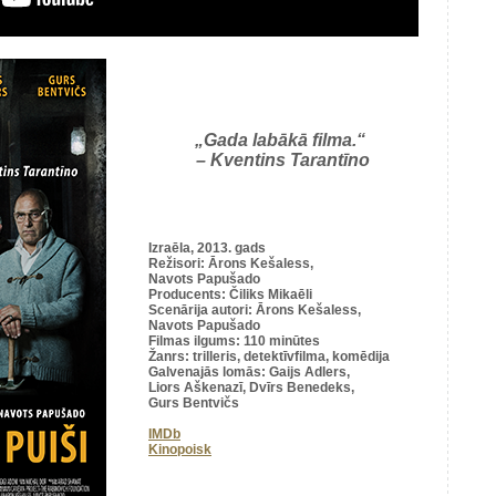
„Gada labākā filma.“
– Kventins Tarantīno
Izraēla, 2013. gads
Režisori: Ārons Kešaless,
Navots Papušado
Producents: Čiliks Mikaēli
Scenārija autori: Ārons Kešaless,
Navots Papušado
Filmas ilgums: 110 minūtes
Žanrs:
trilleris,
detektīvfilma,
komēdija
Galvenajās lomās: Gaijs Adlers,
Liors Aškenazī, Dvīrs Benedeks,
Gurs Bentvičs
IMDb
Kinopoisk