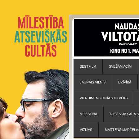
BESTFILM
SVEŠĀM ACĪM
JAUNAIS VILNIS
BRĪVĪBĀ
VIENDIMENSIONĀLS CILVĒKS
MĪLESTĪBA
DIEVIŠĶĀ: SĀRA
VĪZIJAS
MARTĒNS MARŽELA: 