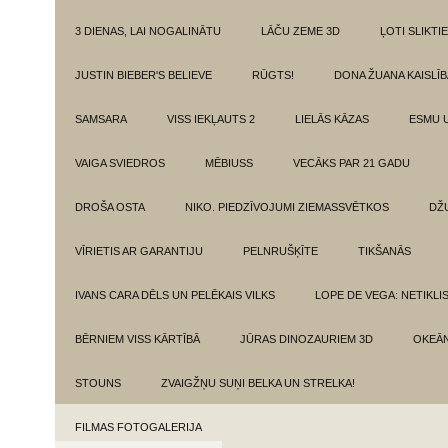
3 DIENAS, LAI NOGALINĀTU
LĀČU ZEME 3D
ĻOTI SLIKTIE
JUSTIN BIEBER'S BELIEVE
RŪGTS!
DONA ŽUANA KAISLĪ
SAMSARA
VISS IEKĻAUTS 2
LIELĀS KĀZAS
ESMU 
VAIGA SVIEDROS
MĒBIUSS
VECĀKS PAR 21 GADU
DROŠA OSTA
NIKO. PIEDZĪVOJUMI ZIEMASSVĒTKOS
DŽ
VĪRIETIS AR GARANTIJU
PELNRUŠĶĪTE
TIKŠANĀS
IVANS CARA DĒLS UN PELĒKAIS VILKS
LOPE DE VEGA: NETIKLI
BĒRNIEM VISS KĀRTĪBĀ
JŪRAS DINOZAURIEM 3D
OKEĀN
STOUNS
ZVAIGŽŅU SUŅI BELKA UN STRELKA!
FILMAS FOTOGALERIJA