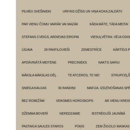
PILNĪGI SVEŠINIEKI
URFINS DŽĪSS UN VIŅA KOKA ZALDĀTI!
PAR VIENU ČOMU VAIRĀK VAI MAZĀK
KĀDA MĀTE, TĀDA MEITA!
STEFANS CVEIGS, ARDIEVAS EIROPAI
VIESUĻVĒTRA: VĒJA ODI
LĪGAVA
28 PANFILOVIEŠI
ZEMESTRĪCE
KĀRTĪGS P
APDĀVINĀTĀ MEITENE
PRECINIEKS
NAKTS SARGI
MĀKSLA MĀKSLAS DĒĻ
TE ATCEROS, TE NE!
STRUPCEĻŠ
SNIEGA KAUJAS
30 RANDIŅI
MAFIJA. IZDZĪVOŠANAS SP
BEZ ROBEŽĀM
VEIKSMES HOROSKOPS
AR VIENU KREI
DŽEMMA BOVERĪ
NEREDZAMIE
IESTRĒGUŠI JAUNĪBĀ
PASTAIGA SAULES STAROS
PŪĶIS
ZEM ŽIGOLO MASKAS