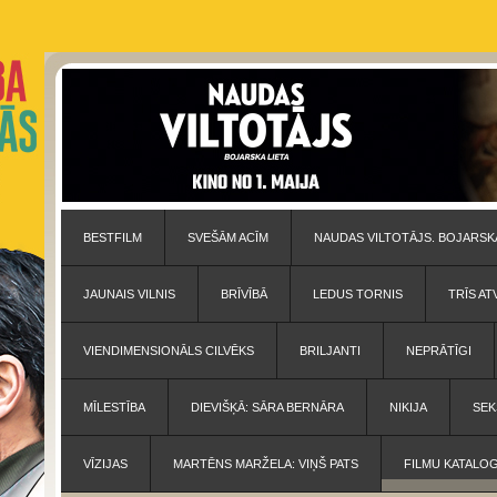
BESTFILM
SVEŠĀM ACĪM
NAUDAS VILTOTĀJS. BOJARSKA
JAUNAIS VILNIS
BRĪVĪBĀ
LEDUS TORNIS
TRĪS AT
VIENDIMENSIONĀLS CILVĒKS
BRILJANTI
NEPRĀTĪGI
MĪLESTĪBA
DIEVIŠĶĀ: SĀRA BERNĀRA
NIKIJA
SEK
VĪZIJAS
MARTĒNS MARŽELA: VIŅŠ PATS
FILMU KATALO