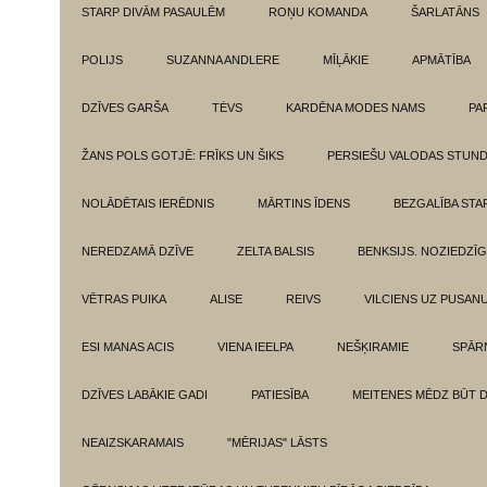
STARP DIVĀM PASAULĒM
ROŅU KOMANDA
ŠARLATĀNS
POLIJS
SUZANNA ANDLERE
MĪĻĀKIE
APMĀTĪBA
DZĪVES GARŠA
TĖVS
KARDĒNA MODES NAMS
PA
ŽANS POLS GOTJĒ: FRĪKS UN ŠIKS
PERSIEŠU VALODAS STUN
NOLĀDĒTAIS IERĒDNIS
MĀRTINS ĪDENS
BEZGALĪBA ST
NEREDZAMĀ DZĪVE
ZELTA BALSIS
BENKSIJS. NOZIEDZĪ
VĒTRAS PUIKA
ALISE
REIVS
VILCIENS UZ PUSANU
ESI MANAS ACIS
VIENA IEELPA
NEŠĶIRAMIE
SPĀR
DZĪVES LABĀKIE GADI
PATIESĪBA
MEITENES MĒDZ BŪT 
NEAIZSKARAMAIS
"MĒRIJAS" LĀSTS