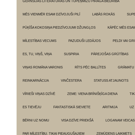
GĒRNSIJAS LITERATŪRAS UN TUPEŅMIZU PĪRĀGA BIEDRĪBA
MĒS VIENMĒR ESAM DZĪVOJUŠI PILĪ
LABĀS ROKĀS
SUPE
PŪĶĪŠA KOKOSIŅA PIEDZĪVOJUMI DŽUNGĻOS
KĀPĒC MĒS ESA
MĪLESTĪBAS VECUMS
PAZUDUŠI LEDĀJOS
PELDI VAI GR
ES, TU, VIŅŠ, VIŅA
SUSPIRIA
PĀREJOŠAS GRŪTĪBAS
VIŅAS ROMĀNA VARONIS
RĪTS PĒC BALLĪTES
GRĀMATU 
REINKARNĀCIJA
VINČESTERA
STATUSS ATJAUNOTS
VĪRIEŠI VIŅAS DZĪVĒ
ZEME: VIENA BRĪNIŠĶĪGA DIENA
TI
ES TIEVĒJU
FANTASTISKĀ SIEVIETE
ARITMIJA
UZ
BĒRNI UZ NOMU
VISA DZĪVE PRIEKŠĀ
LOGANAM VEICAS
PAR MĪLESTĪBU. TIKAI PIEAUGUŠAJIEM
ZEMŪDENS LAIKMETS