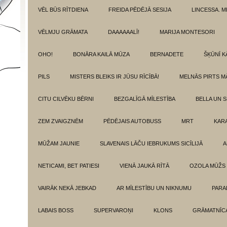
VĒL BŪS RĪTDIENA
FREIDA PĒDĒJĀ SESIJA
LINCESSA. 
VĒLMJU GRĀMATA
DAAAAAALĪ!
MARIJA MONTESORI
OHO!
BONĀRA KAILĀ MŪZA
BERNADETE
ŠĶŪNĪ K
PILS
MISTERS BLEIKS IR JŪSU RĪCĪBĀ!
MELNĀS PIRTS M
CITU CILVĒKU BĒRNI
BEZGALĪGĀ MĪLESTĪBA
BELLA UN 
ZEM ZVAIGZNĒM
PĒDĒJAIS AUTOBUSS
MRT
KAR
MŪŽAM JAUNIE
SLAVENAIS LĀČU IEBRUKUMS SICĪLIJĀ
A
NETICAMI, BET PATIESI
VIENĀ JAUKĀ RĪTĀ
OZOLA MŪŽS
VAIRĀK NEKĀ JEBKAD
AR MĪLESTĪBU UN NIKNUMU
PARA
LABAIS BOSS
SUPERVAROŅI
KLONS
GRĀMATNĪCA