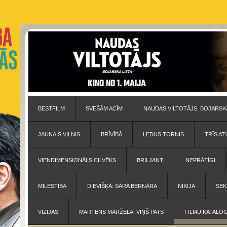
BESTFILM
SVEŠĀM ACĪM
NAUDAS VILTOTĀJS. BOJARSKA
JAUNAIS VILNIS
BRĪVĪBĀ
LEDUS TORNIS
TRĪS AT
VIENDIMENSIONĀLS CILVĒKS
BRILJANTI
NEPRĀTĪGI
MĪLESTĪBA
DIEVIŠĶĀ: SĀRA BERNĀRA
NIKIJA
SEK
VĪZIJAS
MARTĒNS MARŽELA: VIŅŠ PATS
FILMU KATALO