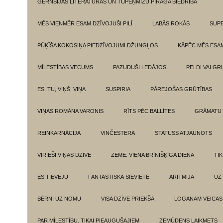
GĒRNSIJAS LITERATŪRAS UN TUPEŅMIZU PĪRĀGA BIEDRĪBA
MĒS VIENMĒR ESAM DZĪVOJUŠI PILĪ
LABĀS ROKĀS
SUPE
PŪĶĪŠA KOKOSIŅA PIEDZĪVOJUMI DŽUNGĻOS
KĀPĒC MĒS ESA
MĪLESTĪBAS VECUMS
PAZUDUŠI LEDĀJOS
PELDI VAI GR
ES, TU, VIŅŠ, VIŅA
SUSPIRIA
PĀREJOŠAS GRŪTĪBAS
VIŅAS ROMĀNA VARONIS
RĪTS PĒC BALLĪTES
GRĀMATU 
REINKARNĀCIJA
VINČESTERA
STATUSS ATJAUNOTS
VĪRIEŠI VIŅAS DZĪVĒ
ZEME: VIENA BRĪNIŠĶĪGA DIENA
TI
ES TIEVĒJU
FANTASTISKĀ SIEVIETE
ARITMIJA
UZ
BĒRNI UZ NOMU
VISA DZĪVE PRIEKŠĀ
LOGANAM VEICAS
PAR MĪLESTĪBU. TIKAI PIEAUGUŠAJIEM
ZEMŪDENS LAIKMETS