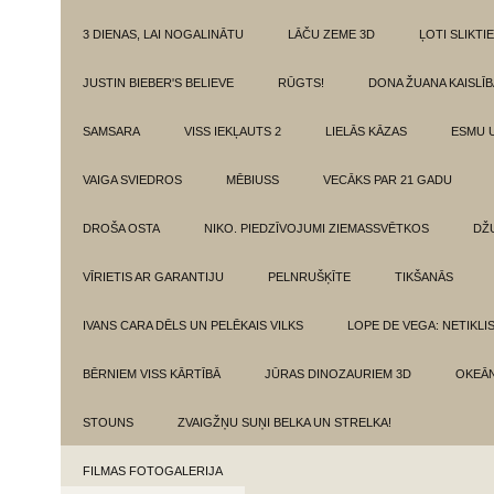
3 DIENAS, LAI NOGALINĀTU
LĀČU ZEME 3D
ĻOTI SLIKTIE
JUSTIN BIEBER'S BELIEVE
RŪGTS!
DONA ŽUANA KAISLĪ
SAMSARA
VISS IEKĻAUTS 2
LIELĀS KĀZAS
ESMU 
VAIGA SVIEDROS
MĒBIUSS
VECĀKS PAR 21 GADU
DROŠA OSTA
NIKO. PIEDZĪVOJUMI ZIEMASSVĒTKOS
DŽ
VĪRIETIS AR GARANTIJU
PELNRUŠĶĪTE
TIKŠANĀS
IVANS CARA DĒLS UN PELĒKAIS VILKS
LOPE DE VEGA: NETIKLI
BĒRNIEM VISS KĀRTĪBĀ
JŪRAS DINOZAURIEM 3D
OKEĀN
STOUNS
ZVAIGŽŅU SUŅI BELKA UN STRELKA!
FILMAS FOTOGALERIJA