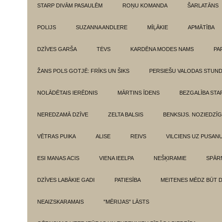
STARP DIVĀM PASAULĒM
ROŅU KOMANDA
ŠARLATĀNS
POLIJS
SUZANNA ANDLERE
MĪĻĀKIE
APMĀTĪBA
DZĪVES GARŠA
TĖVS
KARDĒNA MODES NAMS
PA
ŽANS POLS GOTJĒ: FRĪKS UN ŠIKS
PERSIEŠU VALODAS STUN
NOLĀDĒTAIS IERĒDNIS
MĀRTINS ĪDENS
BEZGALĪBA ST
NEREDZAMĀ DZĪVE
ZELTA BALSIS
BENKSIJS. NOZIEDZĪ
VĒTRAS PUIKA
ALISE
REIVS
VILCIENS UZ PUSANU
ESI MANAS ACIS
VIENA IEELPA
NEŠĶIRAMIE
SPĀR
DZĪVES LABĀKIE GADI
PATIESĪBA
MEITENES MĒDZ BŪT 
NEAIZSKARAMAIS
"MĒRIJAS" LĀSTS