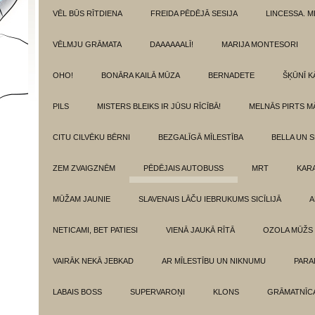
VĒL BŪS RĪTDIENA
FREIDA PĒDĒJĀ SESIJA
LINCESSA. 
VĒLMJU GRĀMATA
DAAAAAALĪ!
MARIJA MONTESORI
OHO!
BONĀRA KAILĀ MŪZA
BERNADETE
ŠĶŪNĪ K
PILS
MISTERS BLEIKS IR JŪSU RĪCĪBĀ!
MELNĀS PIRTS M
CITU CILVĒKU BĒRNI
BEZGALĪGĀ MĪLESTĪBA
BELLA UN 
ZEM ZVAIGZNĒM
PĒDĒJAIS AUTOBUSS
MRT
KAR
MŪŽAM JAUNIE
SLAVENAIS LĀČU IEBRUKUMS SICĪLIJĀ
A
NETICAMI, BET PATIESI
VIENĀ JAUKĀ RĪTĀ
OZOLA MŪŽS
VAIRĀK NEKĀ JEBKAD
AR MĪLESTĪBU UN NIKNUMU
PARA
LABAIS BOSS
SUPERVAROŅI
KLONS
GRĀMATNĪCA