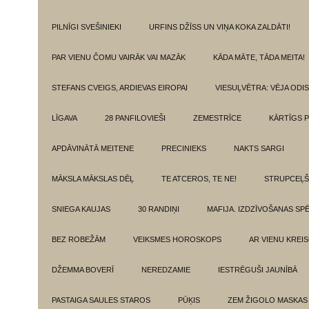
PILNĪGI SVEŠINIEKI
URFINS DŽĪSS UN VIŅA KOKA ZALDĀTI!
PAR VIENU ČOMU VAIRĀK VAI MAZĀK
KĀDA MĀTE, TĀDA MEITA!
STEFANS CVEIGS, ARDIEVAS EIROPAI
VIESUĻVĒTRA: VĒJA ODI
LĪGAVA
28 PANFILOVIEŠI
ZEMESTRĪCE
KĀRTĪGS P
APDĀVINĀTĀ MEITENE
PRECINIEKS
NAKTS SARGI
MĀKSLA MĀKSLAS DĒĻ
TE ATCEROS, TE NE!
STRUPCEĻŠ
SNIEGA KAUJAS
30 RANDIŅI
MAFIJA. IZDZĪVOŠANAS SP
BEZ ROBEŽĀM
VEIKSMES HOROSKOPS
AR VIENU KREI
DŽEMMA BOVERĪ
NEREDZAMIE
IESTRĒGUŠI JAUNĪBĀ
PASTAIGA SAULES STAROS
PŪĶIS
ZEM ŽIGOLO MASKAS