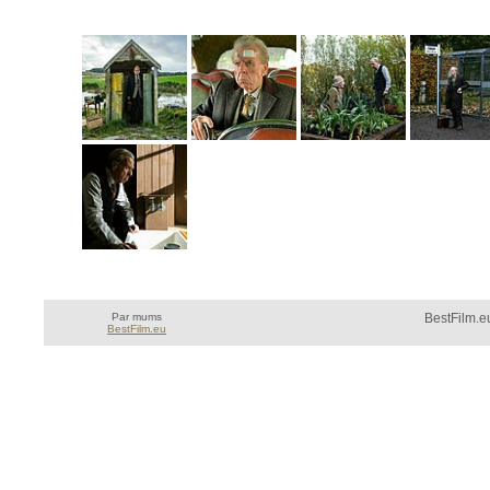
Par mums
BestFilm.eu
BestFilm.eu