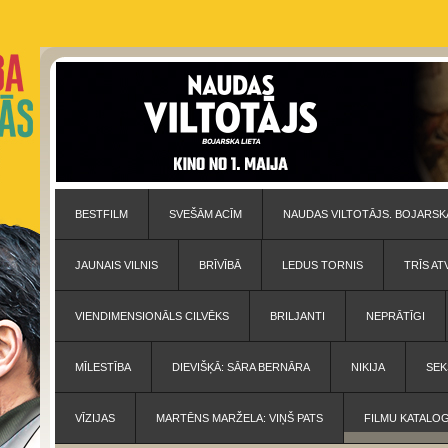
BESTFILM
SVEŠĀM ACĪM
NAUDAS VILTOTĀJS. BOJARSKA
JAUNAIS VILNIS
BRĪVĪBĀ
LEDUS TORNIS
TRĪS AT
VIENDIMENSIONĀLS CILVĒKS
BRILJANTI
NEPRĀTĪGI
MĪLESTĪBA
DIEVIŠĶĀ: SĀRA BERNĀRA
NIKIJA
SEK
VĪZIJAS
MARTĒNS MARŽELA: VIŅŠ PATS
FILMU KATALO