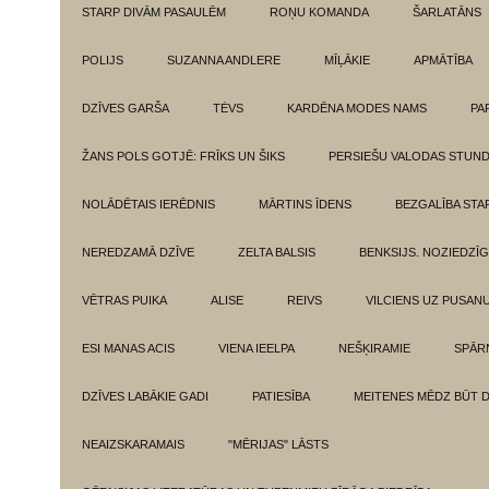
STARP DIVĀM PASAULĒM
ROŅU KOMANDA
ŠARLATĀNS
POLIJS
SUZANNA ANDLERE
MĪĻĀKIE
APMĀTĪBA
DZĪVES GARŠA
TĖVS
KARDĒNA MODES NAMS
PA
ŽANS POLS GOTJĒ: FRĪKS UN ŠIKS
PERSIEŠU VALODAS STUN
NOLĀDĒTAIS IERĒDNIS
MĀRTINS ĪDENS
BEZGALĪBA ST
NEREDZAMĀ DZĪVE
ZELTA BALSIS
BENKSIJS. NOZIEDZĪ
VĒTRAS PUIKA
ALISE
REIVS
VILCIENS UZ PUSANU
ESI MANAS ACIS
VIENA IEELPA
NEŠĶIRAMIE
SPĀR
DZĪVES LABĀKIE GADI
PATIESĪBA
MEITENES MĒDZ BŪT 
NEAIZSKARAMAIS
"MĒRIJAS" LĀSTS