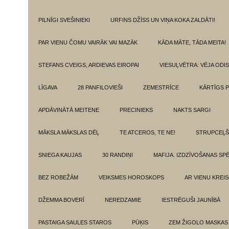
PILNĪGI SVEŠINIEKI
URFINS DŽĪSS UN VIŅA KOKA ZALDĀTI!
PAR VIENU ČOMU VAIRĀK VAI MAZĀK
KĀDA MĀTE, TĀDA MEITA!
STEFANS CVEIGS, ARDIEVAS EIROPAI
VIESUĻVĒTRA: VĒJA ODI
LĪGAVA
28 PANFILOVIEŠI
ZEMESTRĪCE
KĀRTĪGS P
APDĀVINĀTĀ MEITENE
PRECINIEKS
NAKTS SARGI
MĀKSLA MĀKSLAS DĒĻ
TE ATCEROS, TE NE!
STRUPCEĻŠ
SNIEGA KAUJAS
30 RANDIŅI
MAFIJA. IZDZĪVOŠANAS SP
BEZ ROBEŽĀM
VEIKSMES HOROSKOPS
AR VIENU KREI
DŽEMMA BOVERĪ
NEREDZAMIE
IESTRĒGUŠI JAUNĪBĀ
PASTAIGA SAULES STAROS
PŪĶIS
ZEM ŽIGOLO MASKAS