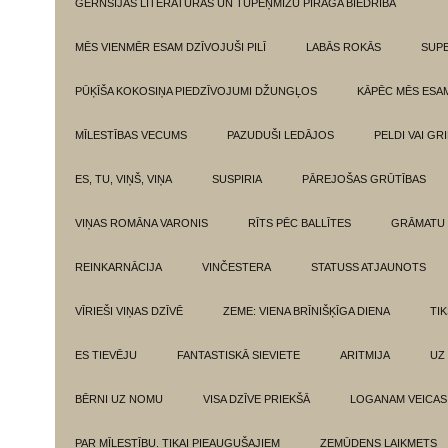
GĒRNSIJAS LITERATŪRAS UN TUPEŅMIZU PĪRĀGA BIEDRĪBA
MĒS VIENMĒR ESAM DZĪVOJUŠI PILĪ
LABĀS ROKĀS
SUPE
PŪĶĪŠA KOKOSIŅA PIEDZĪVOJUMI DŽUNGĻOS
KĀPĒC MĒS ESA
MĪLESTĪBAS VECUMS
PAZUDUŠI LEDĀJOS
PELDI VAI GR
ES, TU, VIŅŠ, VIŅA
SUSPIRIA
PĀREJOŠAS GRŪTĪBAS
VIŅAS ROMĀNA VARONIS
RĪTS PĒC BALLĪTES
GRĀMATU 
REINKARNĀCIJA
VINČESTERA
STATUSS ATJAUNOTS
VĪRIEŠI VIŅAS DZĪVĒ
ZEME: VIENA BRĪNIŠĶĪGA DIENA
TI
ES TIEVĒJU
FANTASTISKĀ SIEVIETE
ARITMIJA
UZ
BĒRNI UZ NOMU
VISA DZĪVE PRIEKŠĀ
LOGANAM VEICAS
PAR MĪLESTĪBU. TIKAI PIEAUGUŠAJIEM
ZEMŪDENS LAIKMETS