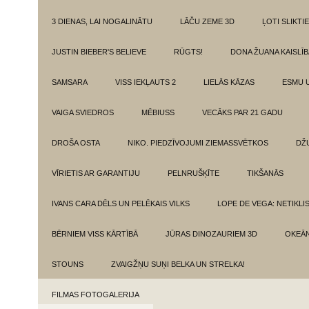
3 DIENAS, LAI NOGALINĀTU
LĀČU ZEME 3D
ĻOTI SLIKTIE
JUSTIN BIEBER'S BELIEVE
RŪGTS!
DONA ŽUANA KAISLĪ
SAMSARA
VISS IEKĻAUTS 2
LIELĀS KĀZAS
ESMU 
VAIGA SVIEDROS
MĒBIUSS
VECĀKS PAR 21 GADU
DROŠA OSTA
NIKO. PIEDZĪVOJUMI ZIEMASSVĒTKOS
DŽ
VĪRIETIS AR GARANTIJU
PELNRUŠĶĪTE
TIKŠANĀS
IVANS CARA DĒLS UN PELĒKAIS VILKS
LOPE DE VEGA: NETIKLI
BĒRNIEM VISS KĀRTĪBĀ
JŪRAS DINOZAURIEM 3D
OKEĀN
STOUNS
ZVAIGŽŅU SUŅI BELKA UN STRELKA!
FILMAS FOTOGALERIJA