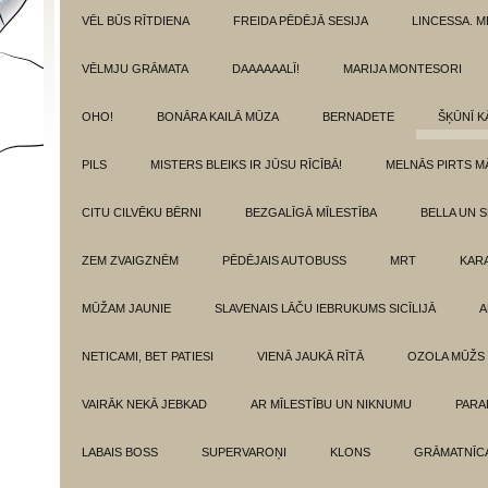
VĒL BŪS RĪTDIENA
FREIDA PĒDĒJĀ SESIJA
LINCESSA. 
VĒLMJU GRĀMATA
DAAAAAALĪ!
MARIJA MONTESORI
OHO!
BONĀRA KAILĀ MŪZA
BERNADETE
ŠĶŪNĪ K
PILS
MISTERS BLEIKS IR JŪSU RĪCĪBĀ!
MELNĀS PIRTS M
CITU CILVĒKU BĒRNI
BEZGALĪGĀ MĪLESTĪBA
BELLA UN 
ZEM ZVAIGZNĒM
PĒDĒJAIS AUTOBUSS
MRT
KAR
MŪŽAM JAUNIE
SLAVENAIS LĀČU IEBRUKUMS SICĪLIJĀ
A
NETICAMI, BET PATIESI
VIENĀ JAUKĀ RĪTĀ
OZOLA MŪŽS
VAIRĀK NEKĀ JEBKAD
AR MĪLESTĪBU UN NIKNUMU
PARA
LABAIS BOSS
SUPERVAROŅI
KLONS
GRĀMATNĪCA