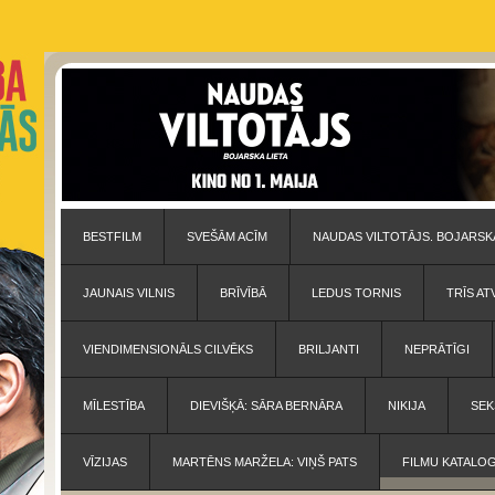
BESTFILM
SVEŠĀM ACĪM
NAUDAS VILTOTĀJS. BOJARSKA
JAUNAIS VILNIS
BRĪVĪBĀ
LEDUS TORNIS
TRĪS AT
VIENDIMENSIONĀLS CILVĒKS
BRILJANTI
NEPRĀTĪGI
MĪLESTĪBA
DIEVIŠĶĀ: SĀRA BERNĀRA
NIKIJA
SEK
VĪZIJAS
MARTĒNS MARŽELA: VIŅŠ PATS
FILMU KATALO