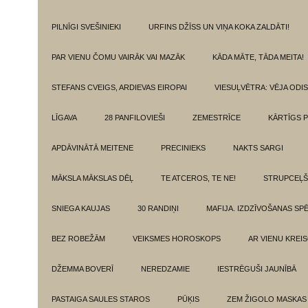
PILNĪGI SVEŠINIEKI
URFINS DŽĪSS UN VIŅA KOKA ZALDĀTI!
PAR VIENU ČOMU VAIRĀK VAI MAZĀK
KĀDA MĀTE, TĀDA MEITA!
STEFANS CVEIGS, ARDIEVAS EIROPAI
VIESUĻVĒTRA: VĒJA ODI
LĪGAVA
28 PANFILOVIEŠI
ZEMESTRĪCE
KĀRTĪGS P
APDĀVINĀTĀ MEITENE
PRECINIEKS
NAKTS SARGI
MĀKSLA MĀKSLAS DĒĻ
TE ATCEROS, TE NE!
STRUPCEĻŠ
SNIEGA KAUJAS
30 RANDIŅI
MAFIJA. IZDZĪVOŠANAS SP
BEZ ROBEŽĀM
VEIKSMES HOROSKOPS
AR VIENU KREI
DŽEMMA BOVERĪ
NEREDZAMIE
IESTRĒGUŠI JAUNĪBĀ
PASTAIGA SAULES STAROS
PŪĶIS
ZEM ŽIGOLO MASKAS