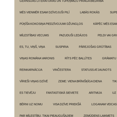
GĒRNSIJAS LITERATŪRAS UN TUPEŅMIZU PĪRĀGA BIEDRĪBA
MĒS VIENMĒR ESAM DZĪVOJUŠI PILĪ
LABĀS ROKĀS
SUPE
PŪĶĪŠA KOKOSIŅA PIEDZĪVOJUMI DŽUNGĻOS
KĀPĒC MĒS ESA
MĪLESTĪBAS VECUMS
PAZUDUŠI LEDĀJOS
PELDI VAI GR
ES, TU, VIŅŠ, VIŅA
SUSPIRIA
PĀREJOŠAS GRŪTĪBAS
VIŅAS ROMĀNA VARONIS
RĪTS PĒC BALLĪTES
GRĀMATU 
REINKARNĀCIJA
VINČESTERA
STATUSS ATJAUNOTS
VĪRIEŠI VIŅAS DZĪVĒ
ZEME: VIENA BRĪNIŠĶĪGA DIENA
TI
ES TIEVĒJU
FANTASTISKĀ SIEVIETE
ARITMIJA
UZ
BĒRNI UZ NOMU
VISA DZĪVE PRIEKŠĀ
LOGANAM VEICAS
PAR MĪLESTĪBU. TIKAI PIEAUGUŠAJIEM
ZEMŪDENS LAIKMETS