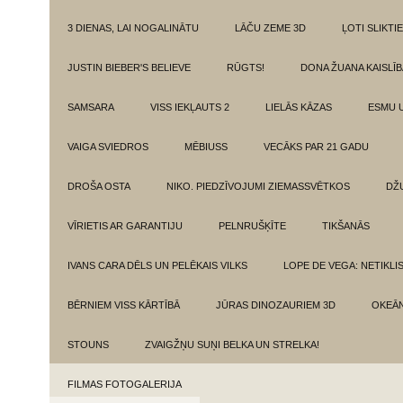
3 DIENAS, LAI NOGALINĀTU
LĀČU ZEME 3D
ĻOTI SLIKTIE
JUSTIN BIEBER'S BELIEVE
RŪGTS!
DONA ŽUANA KAISLĪ
SAMSARA
VISS IEKĻAUTS 2
LIELĀS KĀZAS
ESMU 
VAIGA SVIEDROS
MĒBIUSS
VECĀKS PAR 21 GADU
DROŠA OSTA
NIKO. PIEDZĪVOJUMI ZIEMASSVĒTKOS
DŽ
VĪRIETIS AR GARANTIJU
PELNRUŠĶĪTE
TIKŠANĀS
IVANS CARA DĒLS UN PELĒKAIS VILKS
LOPE DE VEGA: NETIKLI
BĒRNIEM VISS KĀRTĪBĀ
JŪRAS DINOZAURIEM 3D
OKEĀN
STOUNS
ZVAIGŽŅU SUŅI BELKA UN STRELKA!
FILMAS FOTOGALERIJA