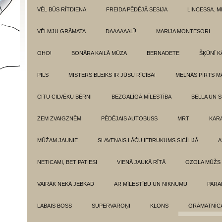
VĒL BŪS RĪTDIENA
FREIDA PĒDĒJĀ SESIJA
LINCESSA. 
VĒLMJU GRĀMATA
DAAAAAALĪ!
MARIJA MONTESORI
OHO!
BONĀRA KAILĀ MŪZA
BERNADETE
ŠĶŪNĪ K
PILS
MISTERS BLEIKS IR JŪSU RĪCĪBĀ!
MELNĀS PIRTS M
CITU CILVĒKU BĒRNI
BEZGALĪGĀ MĪLESTĪBA
BELLA UN 
ZEM ZVAIGZNĒM
PĒDĒJAIS AUTOBUSS
MRT
KAR
MŪŽAM JAUNIE
SLAVENAIS LĀČU IEBRUKUMS SICĪLIJĀ
A
NETICAMI, BET PATIESI
VIENĀ JAUKĀ RĪTĀ
OZOLA MŪŽS
VAIRĀK NEKĀ JEBKAD
AR MĪLESTĪBU UN NIKNUMU
PARA
LABAIS BOSS
SUPERVAROŅI
KLONS
GRĀMATNĪCA