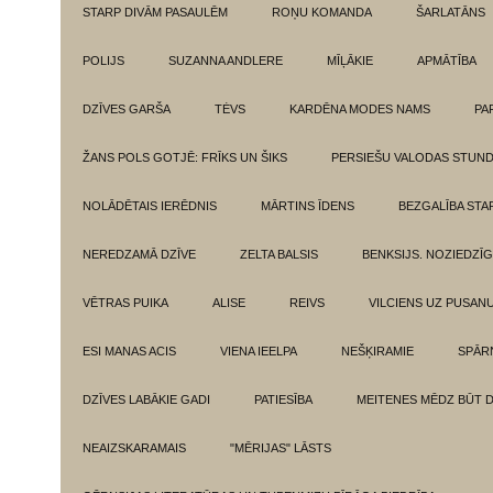
STARP DIVĀM PASAULĒM
ROŅU KOMANDA
ŠARLATĀNS
POLIJS
SUZANNA ANDLERE
MĪĻĀKIE
APMĀTĪBA
DZĪVES GARŠA
TĖVS
KARDĒNA MODES NAMS
PA
ŽANS POLS GOTJĒ: FRĪKS UN ŠIKS
PERSIEŠU VALODAS STUN
NOLĀDĒTAIS IERĒDNIS
MĀRTINS ĪDENS
BEZGALĪBA ST
NEREDZAMĀ DZĪVE
ZELTA BALSIS
BENKSIJS. NOZIEDZĪ
VĒTRAS PUIKA
ALISE
REIVS
VILCIENS UZ PUSANU
ESI MANAS ACIS
VIENA IEELPA
NEŠĶIRAMIE
SPĀR
DZĪVES LABĀKIE GADI
PATIESĪBA
MEITENES MĒDZ BŪT 
NEAIZSKARAMAIS
"MĒRIJAS" LĀSTS