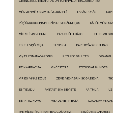
GĒRNSIJAS LITERATŪRAS UN TUPEŅMIZU PĪRĀGA BIEDRĪBA
MĒS VIENMĒR ESAM DZĪVOJUŠI PILĪ
LABĀS ROKĀS
SUPE
PŪĶĪŠA KOKOSIŅA PIEDZĪVOJUMI DŽUNGĻOS
KĀPĒC MĒS ESA
MĪLESTĪBAS VECUMS
PAZUDUŠI LEDĀJOS
PELDI VAI GR
ES, TU, VIŅŠ, VIŅA
SUSPIRIA
PĀREJOŠAS GRŪTĪBAS
VIŅAS ROMĀNA VARONIS
RĪTS PĒC BALLĪTES
GRĀMATU 
REINKARNĀCIJA
VINČESTERA
STATUSS ATJAUNOTS
VĪRIEŠI VIŅAS DZĪVĒ
ZEME: VIENA BRĪNIŠĶĪGA DIENA
TI
ES TIEVĒJU
FANTASTISKĀ SIEVIETE
ARITMIJA
UZ
BĒRNI UZ NOMU
VISA DZĪVE PRIEKŠĀ
LOGANAM VEICAS
PAR MĪLESTĪBU. TIKAI PIEAUGUŠAJIEM
ZEMŪDENS LAIKMETS