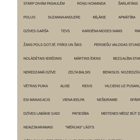
STARP DIVĀM PASAULĒM
ROŅU KOMANDA
ŠARLATĀNS
POLIJS
SUZANNA ANDLERE
MĪĻĀKIE
APMĀTĪBA
DZĪVES GARŠA
TĖVS
KARDĒNA MODES NAMS
PA
ŽANS POLS GOTJĒ: FRĪKS UN ŠIKS
PERSIEŠU VALODAS STUN
NOLĀDĒTAIS IERĒDNIS
MĀRTINS ĪDENS
BEZGALĪBA ST
NEREDZAMĀ DZĪVE
ZELTA BALSIS
BENKSIJS. NOZIEDZĪ
VĒTRAS PUIKA
ALISE
REIVS
VILCIENS UZ PUSANU
ESI MANAS ACIS
VIENA IEELPA
NEŠĶIRAMIE
SPĀR
DZĪVES LABĀKIE GADI
PATIESĪBA
MEITENES MĒDZ BŪT 
NEAIZSKARAMAIS
"MĒRIJAS" LĀSTS