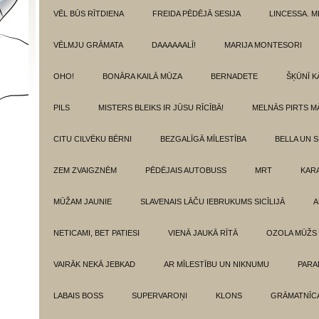
VĒL BŪS RĪTDIENA
FREIDA PĒDĒJĀ SESIJA
LINCESSA. 
VĒLMJU GRĀMATA
DAAAAAALĪ!
MARIJA MONTESORI
OHO!
BONĀRA KAILĀ MŪZA
BERNADETE
ŠĶŪNĪ K
PILS
MISTERS BLEIKS IR JŪSU RĪCĪBĀ!
MELNĀS PIRTS M
CITU CILVĒKU BĒRNI
BEZGALĪGĀ MĪLESTĪBA
BELLA UN 
ZEM ZVAIGZNĒM
PĒDĒJAIS AUTOBUSS
MRT
KAR
MŪŽAM JAUNIE
SLAVENAIS LĀČU IEBRUKUMS SICĪLIJĀ
A
NETICAMI, BET PATIESI
VIENĀ JAUKĀ RĪTĀ
OZOLA MŪŽS
VAIRĀK NEKĀ JEBKAD
AR MĪLESTĪBU UN NIKNUMU
PARA
LABAIS BOSS
SUPERVAROŅI
KLONS
GRĀMATNĪCA