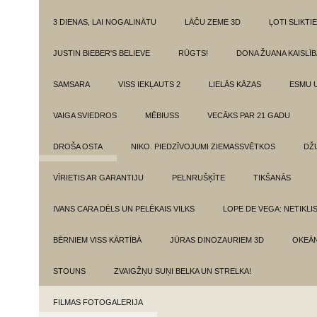
3 DIENAS, LAI NOGALINĀTU
LĀČU ZEME 3D
ĻOTI SLIKTIE
JUSTIN BIEBER'S BELIEVE
RŪGTS!
DONA ŽUANA KAISLĪ
SAMSARA
VISS IEKĻAUTS 2
LIELĀS KĀZAS
ESMU 
VAIGA SVIEDROS
MĒBIUSS
VECĀKS PAR 21 GADU
DROŠA OSTA
NIKO. PIEDZĪVOJUMI ZIEMASSVĒTKOS
DŽ
VĪRIETIS AR GARANTIJU
PELNRUŠĶĪTE
TIKŠANĀS
IVANS CARA DĒLS UN PELĒKAIS VILKS
LOPE DE VEGA: NETIKLI
BĒRNIEM VISS KĀRTĪBĀ
JŪRAS DINOZAURIEM 3D
OKEĀN
STOUNS
ZVAIGŽŅU SUŅI BELKA UN STRELKA!
FILMAS FOTOGALERIJA