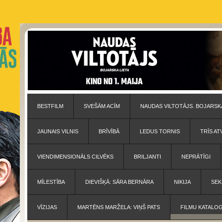
BESTFILM
SVEŠĀM ACĪM
NAUDAS VILTOTĀJS. BOJARSKA
JAUNAIS VILNIS
BRĪVĪBĀ
LEDUS TORNIS
TRĪS AT
VIENDIMENSIONĀLS CILVĒKS
BRILJANTI
NEPRĀTĪGI
MĪLESTĪBA
DIEVIŠĶĀ: SĀRA BERNĀRA
NIKIJA
SEK
VĪZIJAS
MARTĒNS MARŽELA: VIŅŠ PATS
FILMU KATALO