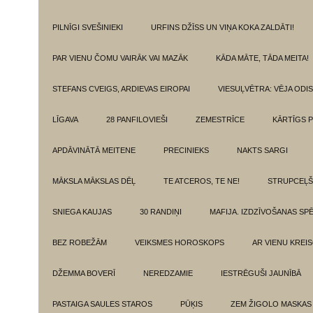
PILNĪGI SVEŠINIEKI
URFINS DŽĪSS UN VIŅA KOKA ZALDĀTI!
PAR VIENU ČOMU VAIRĀK VAI MAZĀK
KĀDA MĀTE, TĀDA MEITA!
STEFANS CVEIGS, ARDIEVAS EIROPAI
VIESUĻVĒTRA: VĒJA ODI
LĪGAVA
28 PANFILOVIEŠI
ZEMESTRĪCE
KĀRTĪGS P
APDĀVINĀTĀ MEITENE
PRECINIEKS
NAKTS SARGI
MĀKSLA MĀKSLAS DĒĻ
TE ATCEROS, TE NE!
STRUPCEĻŠ
SNIEGA KAUJAS
30 RANDIŅI
MAFIJA. IZDZĪVOŠANAS SP
BEZ ROBEŽĀM
VEIKSMES HOROSKOPS
AR VIENU KREI
DŽEMMA BOVERĪ
NEREDZAMIE
IESTRĒGUŠI JAUNĪBĀ
PASTAIGA SAULES STAROS
PŪĶIS
ZEM ŽIGOLO MASKAS