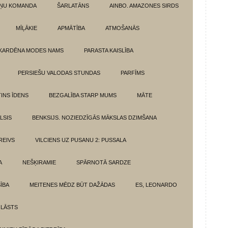
ŅU KOMANDA
ŠARLATĀNS
AINBO. AMAZONES SIRDS
MĪĻĀKIE
APMĀTĪBA
ATMOŠANĀS
KARDĒNA MODES NAMS
PARASTA KAISLĪBA
PERSIEŠU VALODAS STUNDAS
PARFĪMS
INS ĪDENS
BEZGALĪBA STARP MUMS
MĀTE
LSIS
BENKSIJS. NOZIEDZĪGĀS MĀKSLAS DZIMŠANA
REIVS
VILCIENS UZ PUSANU 2: PUSSALA
A
NEŠĶIRAMIE
SPĀRNOTĀ SARDZE
SĪBA
MEITENES MĒDZ BŪT DAŽĀDAS
ES, LEONARDO
 LĀSTS