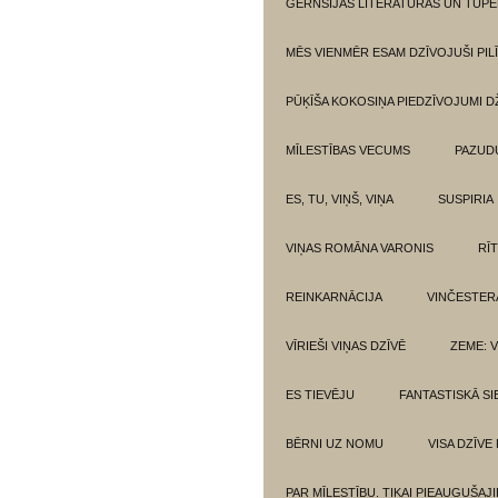
GĒRNSIJAS LITERATŪRAS UN TUPE
MĒS VIENMĒR ESAM DZĪVOJUŠI PILĪ
PŪĶĪŠA KOKOSIŅA PIEDZĪVOJUMI 
MĪLESTĪBAS VECUMS
PAZUD
ES, TU, VIŅŠ, VIŅA
SUSPIRIA
VIŅAS ROMĀNA VARONIS
RĪ
REINKARNĀCIJA
VINČESTER
VĪRIEŠI VIŅAS DZĪVĒ
ZEME: V
ES TIEVĒJU
FANTASTISKĀ SI
BĒRNI UZ NOMU
VISA DZĪVE
PAR MĪLESTĪBU. TIKAI PIEAUGUŠAJ