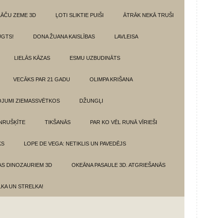
LĀČU ZEME 3D
ĻOTI SLIKTIE PUIŠI
ĀTRĀK NEKĀ TRUŠI
GTS!
DONA ŽUANA KAISLĪBAS
LAVLEISA
LIELĀS KĀZAS
ESMU UZBUDINĀTS
VECĀKS PAR 21 GADU
OLIMPA KRIŠANA
VOJUMI ZIEMASSVĒTKOS
DŽUNGĻI
NRUŠĶĪTE
TIKŠANĀS
PAR KO VĒL RUNĀ VĪRIEŠI
KS
LOPE DE VEGA: NETIKLIS UN PAVEDĒJS
AS DINOZAURIEM 3D
OKEĀNA PASAULE 3D. ATGRIEŠANĀS
LKA UN STRELKA!