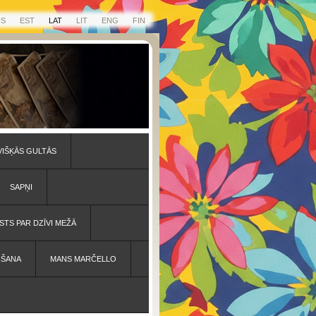
US
EST
LAT
LIT
ENG
FIN
VIŠĶĀS GULTĀS
SAPŅI
STS PAR DZĪVI MEŽĀ
IŠANA
MANS MARČELLO