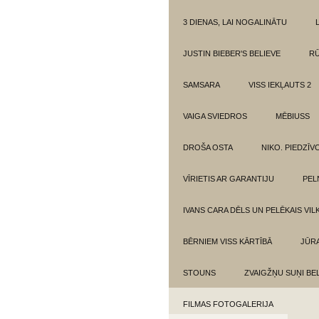
3 DIENAS, LAI NOGALINĀTU
JUSTIN BIEBER'S BELIEVE
RŪ
SAMSARA
VISS IEKĻAUTS 2
VAIGA SVIEDROS
MĒBIUSS
DROŠA OSTA
NIKO. PIEDZĪ
VĪRIETIS AR GARANTIJU
PEL
IVANS CARA DĒLS UN PELĒKAIS VIL
BĒRNIEM VISS KĀRTĪBĀ
JŪR
STOUNS
ZVAIGŽŅU SUŅI BE
FILMAS FOTOGALERIJA