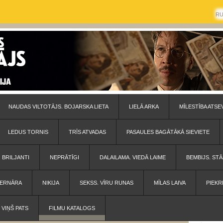
R
NAUDAS VILTOTĀJS. BOJARSKA LIETA
LIELĀ ARKA
MĪLESTĪBA ATSE
LEDUS TORNIS
TRĪS ATVADAS
PASAULES BAGĀTĀKĀ SIEVIETE
BRILJANTI
NEPRĀTĪGI
DALAILAMA. VIEDĀ LAIME
BEMBIJS. STĀ
 BERNĀRA
NIKIJA
SEKSS. VĪRU RUNAS
MĪLAS LAIVA
PIEKR
VIŅŠ PATS
FILMU KATALOGS