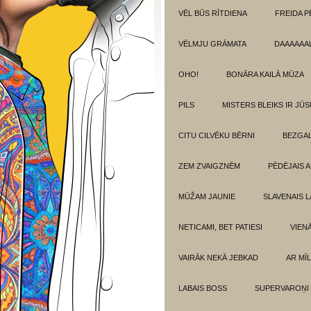
VĒL BŪS RĪTDIENA
FREIDA P
VĒLMJU GRĀMATA
DAAAAAAL
OHO!
BONĀRA KAILĀ MŪZA
PILS
MISTERS BLEIKS IR JŪS
CITU CILVĒKU BĒRNI
BEZGAL
ZEM ZVAIGZNĒM
PĒDĒJAIS 
MŪŽAM JAUNIE
SLAVENAIS L
NETICAMI, BET PATIESI
VIEN
VAIRĀK NEKĀ JEBKAD
AR MĪ
LABAIS BOSS
SUPERVAROŅI