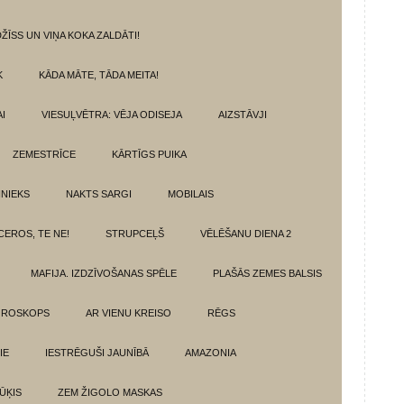
ŽĪSS UN VIŅA KOKA ZALDĀTI!
K
KĀDA MĀTE, TĀDA MEITA!
I
VIESUĻVĒTRA: VĒJA ODISEJA
AIZSTĀVJI
ZEMESTRĪCE
KĀRTĪGS PUIKA
INIEKS
NAKTS SARGI
MOBILAIS
CEROS, TE NE!
STRUPCEĻŠ
VĒLĒŠANU DIENA 2
MAFIJA. IZDZĪVOŠANAS SPĒLE
PLAŠĀS ZEMES BALSIS
OROSKOPS
AR VIENU KREISO
RĒGS
IE
IESTRĒGUŠI JAUNĪBĀ
AMAZONIA
ŪĶIS
ZEM ŽIGOLO MASKAS