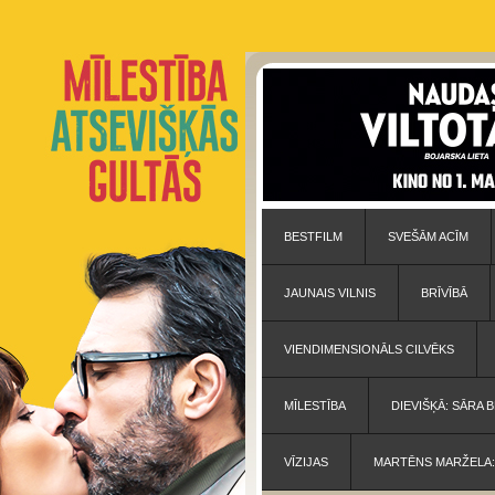
BESTFILM
SVEŠĀM ACĪM
JAUNAIS VILNIS
BRĪVĪBĀ
VIENDIMENSIONĀLS CILVĒKS
MĪLESTĪBA
DIEVIŠĶĀ: SĀRA
VĪZIJAS
MARTĒNS MARŽELA: 