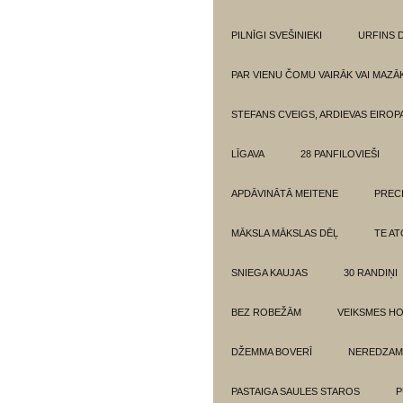
PILNĪGI SVEŠINIEKI
URFINS D
PAR VIENU ČOMU VAIRĀK VAI MAZĀ
STEFANS CVEIGS, ARDIEVAS EIROPA
LĪGAVA
28 PANFILOVIEŠI
APDĀVINĀTĀ MEITENE
PREC
MĀKSLA MĀKSLAS DĒĻ
TE AT
SNIEGA KAUJAS
30 RANDIŅI
BEZ ROBEŽĀM
VEIKSMES H
DŽEMMA BOVERĪ
NEREDZAM
PASTAIGA SAULES STAROS
P