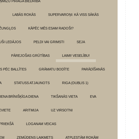
ŅMIZU PĪRĀGA BIEDRĪBA
LABĀS ROKĀS
SUPERVAROŅI: KĀ VISS SĀKĀS
DŽUNGĻOS
KĀPĒC MĒS ESAM RADOŠI?
UŠI LEDĀJOS
PELDI VAI GRIMSTI
SEJA
PĀREJOŠAS GRŪTĪBAS
LAIMI! VESELĪBU!
TS PĒC BALLĪTES
GRĀMATU BODĪTE
PARĀDĪŠANĀS
A
STATUSS ATJAUNOTS
RIGA (DUBLIS 1)
IENA BRĪNIŠĶĪGA DIENA
TIKŠANĀS VIETA
EVA
EVIETE
ARITMIJA
UZ VIRSOTNI
 PRIEKŠĀ
LOGANAM VEICAS
IEM
ZEMŪDENS LAIKMETS
ATPLESTĀM ROKĀM