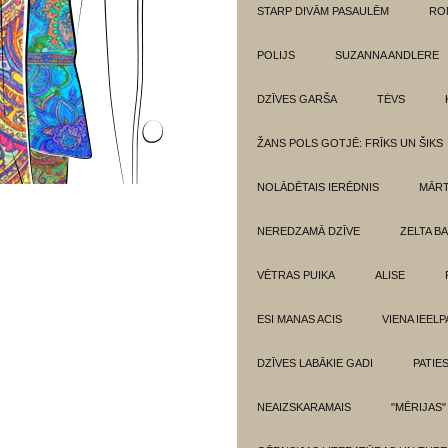
STARP DIVĀM PASAULĒM
RO
POLIJS
SUZANNA ANDLERE
DZĪVES GARŠA
TĖVS
ŽANS POLS GOTJĒ: FRĪKS UN ŠIKS
NOLĀDĒTAIS IERĒDNIS
MĀRT
NEREDZAMĀ DZĪVE
ZELTA BA
VĒTRAS PUIKA
ALISE
ESI MANAS ACIS
VIENA IEELP
DZĪVES LABĀKIE GADI
PATIE
NEAIZSKARAMAIS
"MĒRIJAS"