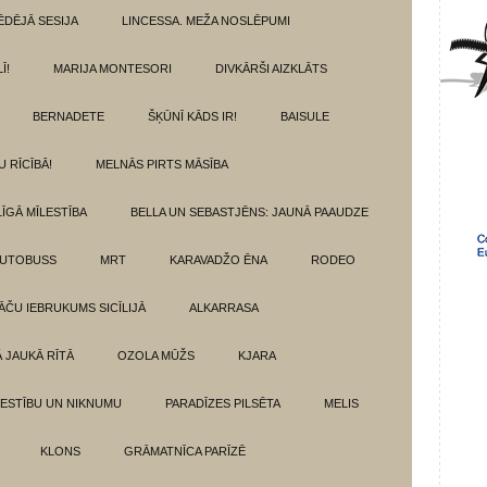
ĒDĒJĀ SESIJA
LINCESSA. MEŽA NOSLĒPUMI
Ī!
MARIJA MONTESORI
DIVKĀRŠI AIZKLĀTS
BERNADETE
ŠĶŪNĪ KĀDS IR!
BAISULE
U RĪCĪBĀ!
MELNĀS PIRTS MĀSĪBA
ĪGĀ MĪLESTĪBA
BELLA UN SEBASTJĒNS: JAUNĀ PAAUDZE
AUTOBUSS
MRT
KARAVADŽO ĒNA
RODEO
ĀČU IEBRUKUMS SICĪLIJĀ
ALKARRASA
Ā JAUKĀ RĪTĀ
OZOLA MŪŽS
KJARA
LESTĪBU UN NIKNUMU
PARADĪZES PILSĒTA
MELIS
KLONS
GRĀMATNĪCA PARĪZĒ