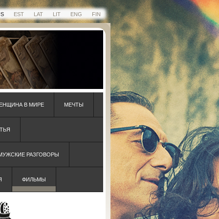
US
EST
LAT
LIT
ENG
FIN
ЕНЩИНА В МИРЕ
МЕЧТЫ
ТЬЯ
 МУЖСКИЕ РАЗГОВОРЫ
Я
ФИЛЬМЫ