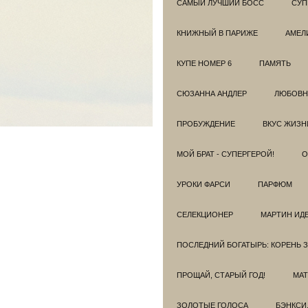
САМЫЙ ЛУЧШИЙ БОСС
СУП
КНИЖНЫЙ В ПАРИЖЕ
АМЕЛ
КУПЕ НОМЕР 6
ПАМЯТЬ
СЮЗАННА АНДЛЕР
ЛЮБОВН
ПРОБУЖДЕНИЕ
ВКУС ЖИЗН
МОЙ БРАТ - СУПЕРГЕРОЙ!
О
УРОКИ ФАРСИ
ПАРФЮМ
СЕЛЕКЦИОНЕР
МАРТИН ИД
ПОСЛЕДНИЙ БОГАТЫРЬ: КОРЕНЬ 
ПРОЩАЙ, СТАРЫЙ ГОД!
МАТ
ЗОЛОТЫЕ ГОЛОСА
БЭНКСИ