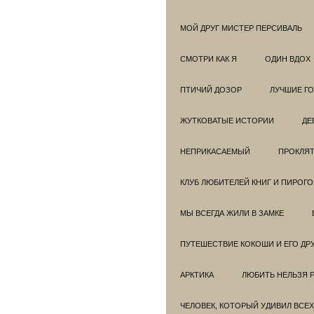
МОЙ ДРУГ МИСТЕР ПЕРСИВАЛЬ
СМОТРИ КАК Я
ОДИН ВДОХ
ПТИЧИЙ ДОЗОР
ЛУЧШИЕ Г
ЖУТКОВАТЫЕ ИСТОРИИ
ДЕ
НЕПРИКАСАЕМЫЙ
ПРОКЛЯТ
КЛУБ ЛЮБИТЕЛЕЙ КНИГ И ПИРОГ
МЫ ВСЕГДА ЖИЛИ В ЗАМКЕ
ПУТЕШЕСТВИЕ КОКОШИ И ЕГО ДР
АРКТИКА
ЛЮБИТЬ НЕЛЬЗЯ 
ЧЕЛОВЕК, КОТОРЫЙ УДИВИЛ ВСЕХ