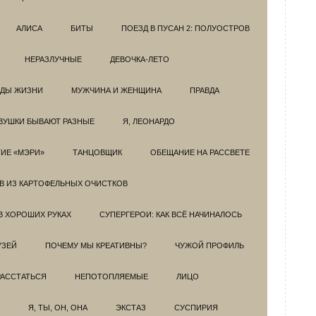
АЛИСА
БИТЫ
ПОЕЗД В ПУСАН 2: ПОЛУОСТРОВ
НЕРАЗЛУЧНЫЕ
ДЕВОЧКА-ЛЕТО
ОДЫ ЖИЗНИ
МУЖЧИНА И ЖЕНЩИНА
ПРАВДА
ВУШКИ БЫВАЮТ РАЗНЫЕ
Я, ЛЕОНАРДО
ИЕ «МЭРИ»
ТАНЦОВЩИК
ОБЕЩАНИЕ НА РАССВЕТЕ
ОВ ИЗ КАРТОФЕЛЬНЫХ ОЧИСТКОВ
В ХОРОШИХ РУКАХ
СУПЕРГЕРОИ: КАК ВСЁ НАЧИНАЛОСЬ
УЗЕЙ
ПОЧЕМУ МЫ КРЕАТИВНЫ?
ЧУЖОЙ ПРОФИЛЬ
РАССТАТЬСЯ
НЕПОТОПЛЯЕМЫЕ
ЛИЦО
Я, ТЫ, ОН, ОНА
ЭКСТАЗ
СУСПИРИЯ