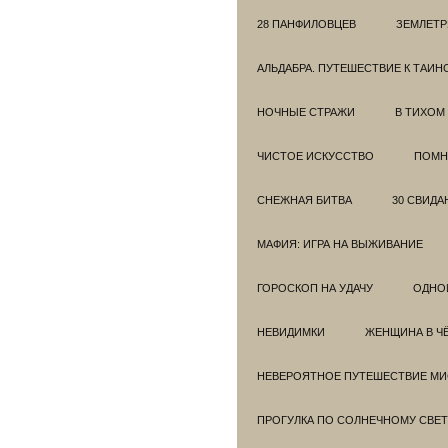
28 ПАНФИЛОВЦЕВ
ЗЕМЛЕТ
АЛЬДАБРА. ПУТЕШЕСТВИЕ К ТАИ
НОЧНЫЕ СТРАЖИ
В ТИХОМ
ЧИСТОЕ ИСКУССТВО
ПОМН
СНЕЖНАЯ БИТВА
30 СВИДА
МАФИЯ: ИГРА НА ВЫЖИВАНИЕ
ГОРОСКОП НА УДАЧУ
ОДНО
НЕВИДИМКИ
ЖЕНЩИНА В Ч
НЕВЕРОЯТНОЕ ПУТЕШЕСТВИЕ МИС
ПРОГУЛКА ПО СОЛНЕЧНОМУ СВЕТ