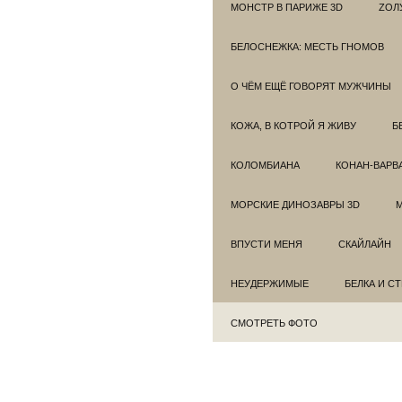
МОНСТР В ПАРИЖЕ 3D
ZОЛ
БЕЛОСНЕЖКА: МЕСТЬ ГНОМОВ
О ЧЁМ ЕЩЁ ГОВОРЯТ МУЖЧИНЫ
КОЖА, В КОТРОЙ Я ЖИВУ
Б
КОЛОМБИАНА
КОНАН-ВАРВ
МОРСКИЕ ДИНОЗАВРЫ 3D
ВПУСТИ МЕНЯ
СКАЙЛАЙН
НЕУДЕРЖИМЫЕ
БЕЛКА И С
СМОТРЕТЬ ФОТО