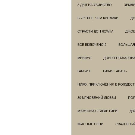
3 ДНЯ НА УБИЙСТВО
ЗЕМЛЯ
БЫСТРЕЕ, ЧЕМ КРОЛИКИ
ДЖ
СТРАСТИ ДОН ЖУАНА
ДЖО
ВСЁ ВКЛЮЧЕНО 2
БОЛЬШАЯ
МЁБИУС
ДОБРО ПОЖАЛОВАТ
ГАМБИТ
ТИХАЯ ГАВАНЬ
НИКО. ПРИКЛЮЧЕНИЯ В РОЖДЕСТ
30 МГНОВЕНИЙ ЛЮБВИ
ПОР
МУЖЧИНА С ГАРАНТИЕЙ
ДВ
КРАСНЫЕ ОГНИ
СВАДЕБНЫ