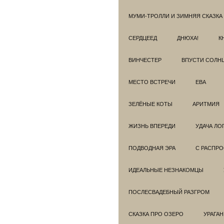
МУМИ-ТРОЛЛИ И ЗИМНЯЯ СКАЗКА
СЕРДЦЕЕД
ДНЮХА!
К
ВИНЧЕСТЕР
ВПУСТИ СОЛН
МЕСТО ВСТРЕЧИ
ЕВА
ЗЕЛЁНЫЕ КОТЫ
АРИТМИЯ
ЖИЗНЬ ВПЕРЕДИ
УДАЧА ЛО
ПОДВОДНАЯ ЭРА
С РАСПР
ИДЕАЛЬНЫЕ НЕЗНАКОМЦЫ
ПОСЛЕСВАДЕБНЫЙ РАЗГРОМ
СКАЗКА ПРО ОЗЕРО
УРАГАН