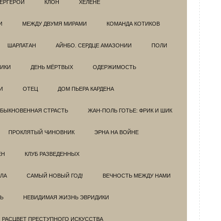
ЕРГЕРОИ
КЛОН
ХЕЛЕНЕ
И
МЕЖДУ ДВУМЯ МИРАМИ
КОМАНДА КОТИКОВ
ШАРЛАТАН
АЙНБО. СЕРДЦЕ АМАЗОНИИ
ПОЛИ
ИКИ
ДЕНЬ МЁРТВЫХ
ОДЕРЖИМОСТЬ
И
ОТЕЦ
ДОМ ПЬЕРА КАРДЕНА
БЫКНОВЕННАЯ СТРАСТЬ
ЖАН-ПОЛЬ ГОТЬЕ: ФРИК И ШИК
ПРОКЛЯТЫЙ ЧИНОВНИК
ЭРНА НА ВОЙНЕ
ЕН
КЛУБ РАЗВЕДEННЫХ
ЗЛА
САМЫЙ НОВЫЙ ГОД!
ВЕЧНОСТЬ МЕЖДУ НАМИ
Ь
НЕВИДИМАЯ ЖИЗНЬ ЭВРИДИКИ
. РАСЦВЕТ ПРЕСТУПНОГО ИСКУССТВА