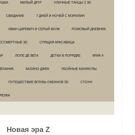
УШКА
МИЛЫЙ ДРУГ
УЛИЧНЫЕ ТАНЦЫ 2 3D
СВИДАНИЕ
7 ДНЕЙ И НОЧЕЙ С МЭРИЛИН
ИВАН ЦАРЕВИЧ И СЕРЫЙ ВОЛК
РОМОВЫЙ ДНЕВНИК
ЕССМЕРТНЫЕ 3D
СПЯЩАЯ КРАСАВИЦА
АР
ЛОПЕ ДЕ ВЕГА
ДЕТКИ В ПОРЯДКЕ
КРИК 4
МЕХАНИК
КАЗИНО ДЖЕК
УБОЙНЫЕ КАНИКУЛЫ
ПУТЕШЕСТВИЕ ВГЛУБЬ ОКЕАНОВ 3D
СТОУН
ТРЕЛКА
Новая эра Z