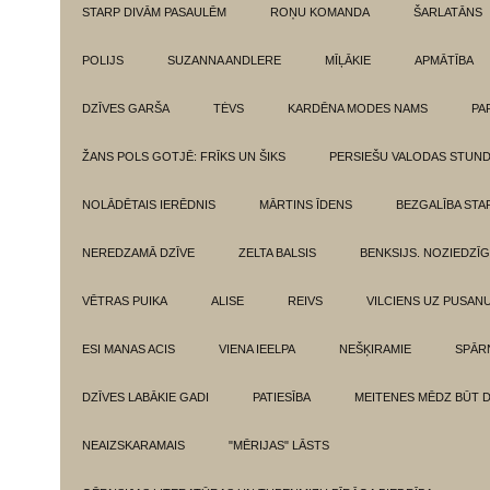
STARP DIVĀM PASAULĒM
ROŅU KOMANDA
ŠARLATĀNS
POLIJS
SUZANNA ANDLERE
MĪĻĀKIE
APMĀTĪBA
DZĪVES GARŠA
TĖVS
KARDĒNA MODES NAMS
PA
ŽANS POLS GOTJĒ: FRĪKS UN ŠIKS
PERSIEŠU VALODAS STUN
NOLĀDĒTAIS IERĒDNIS
MĀRTINS ĪDENS
BEZGALĪBA ST
NEREDZAMĀ DZĪVE
ZELTA BALSIS
BENKSIJS. NOZIEDZĪ
VĒTRAS PUIKA
ALISE
REIVS
VILCIENS UZ PUSANU
ESI MANAS ACIS
VIENA IEELPA
NEŠĶIRAMIE
SPĀR
DZĪVES LABĀKIE GADI
PATIESĪBA
MEITENES MĒDZ BŪT 
NEAIZSKARAMAIS
"MĒRIJAS" LĀSTS