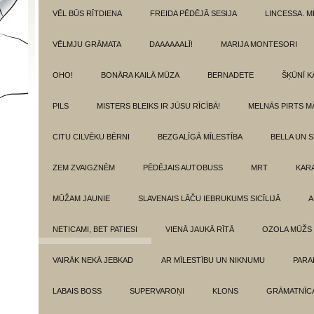
VĒL BŪS RĪTDIENA
FREIDA PĒDĒJĀ SESIJA
LINCESSA. 
VĒLMJU GRĀMATA
DAAAAAALĪ!
MARIJA MONTESORI
OHO!
BONĀRA KAILĀ MŪZA
BERNADETE
ŠĶŪNĪ K
PILS
MISTERS BLEIKS IR JŪSU RĪCĪBĀ!
MELNĀS PIRTS M
CITU CILVĒKU BĒRNI
BEZGALĪGĀ MĪLESTĪBA
BELLA UN 
ZEM ZVAIGZNĒM
PĒDĒJAIS AUTOBUSS
MRT
KAR
MŪŽAM JAUNIE
SLAVENAIS LĀČU IEBRUKUMS SICĪLIJĀ
A
NETICAMI, BET PATIESI
VIENĀ JAUKĀ RĪTĀ
OZOLA MŪŽS
VAIRĀK NEKĀ JEBKAD
AR MĪLESTĪBU UN NIKNUMU
PARA
LABAIS BOSS
SUPERVAROŅI
KLONS
GRĀMATNĪCA