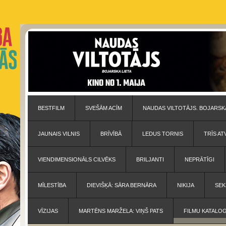
BESTFILM
SVEŠĀM ACĪM
NAUDAS VILTOTĀJS. BOJARSKA
JAUNAIS VILNIS
BRĪVĪBĀ
LEDUS TORNIS
TRĪS AT
VIENDIMENSIONĀLS CILVĒKS
BRILJANTI
NEPRĀTĪGI
MĪLESTĪBA
DIEVIŠĶĀ: SĀRA BERNĀRA
NIKIJA
SEK
VĪZIJAS
MARTĒNS MARŽELA: VIŅŠ PATS
FILMU KATALO