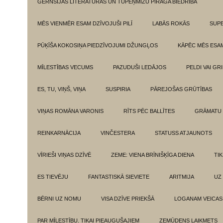
GĒRNSIJAS LITERATŪRAS UN TUPEŅMIZU PĪRĀGA BIEDRĪBA
MĒS VIENMĒR ESAM DZĪVOJUŠI PILĪ
LABĀS ROKĀS
SUPE
PŪĶĪŠA KOKOSIŅA PIEDZĪVOJUMI DŽUNGĻOS
KĀPĒC MĒS ESA
MĪLESTĪBAS VECUMS
PAZUDUŠI LEDĀJOS
PELDI VAI GR
ES, TU, VIŅŠ, VIŅA
SUSPIRIA
PĀREJOŠAS GRŪTĪBAS
VIŅAS ROMĀNA VARONIS
RĪTS PĒC BALLĪTES
GRĀMATU 
REINKARNĀCIJA
VINČESTERA
STATUSS ATJAUNOTS
VĪRIEŠI VIŅAS DZĪVĒ
ZEME: VIENA BRĪNIŠĶĪGA DIENA
TI
ES TIEVĒJU
FANTASTISKĀ SIEVIETE
ARITMIJA
UZ
BĒRNI UZ NOMU
VISA DZĪVE PRIEKŠĀ
LOGANAM VEICAS
PAR MĪLESTĪBU. TIKAI PIEAUGUŠAJIEM
ZEMŪDENS LAIKMETS