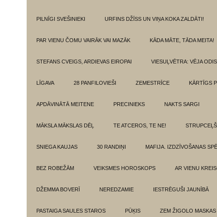
PILNĪGI SVEŠINIEKI
URFINS DŽĪSS UN VIŅA KOKA ZALDĀTI!
PAR VIENU ČOMU VAIRĀK VAI MAZĀK
KĀDA MĀTE, TĀDA MEITA!
STEFANS CVEIGS, ARDIEVAS EIROPAI
VIESUĻVĒTRA: VĒJA ODI
LĪGAVA
28 PANFILOVIEŠI
ZEMESTRĪCE
KĀRTĪGS P
APDĀVINĀTĀ MEITENE
PRECINIEKS
NAKTS SARGI
MĀKSLA MĀKSLAS DĒĻ
TE ATCEROS, TE NE!
STRUPCEĻŠ
SNIEGA KAUJAS
30 RANDIŅI
MAFIJA. IZDZĪVOŠANAS SP
BEZ ROBEŽĀM
VEIKSMES HOROSKOPS
AR VIENU KREI
DŽEMMA BOVERĪ
NEREDZAMIE
IESTRĒGUŠI JAUNĪBĀ
PASTAIGA SAULES STAROS
PŪĶIS
ZEM ŽIGOLO MASKAS