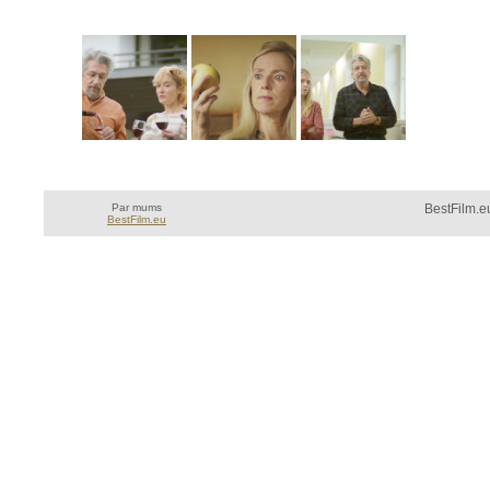
Par mums
BestFilm.eu
BestFilm.eu