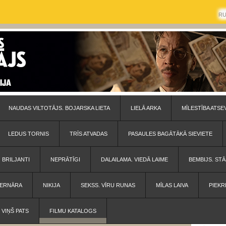
R
NAUDAS VILTOTĀJS. BOJARSKA LIETA
LIELĀ ARKA
MĪLESTĪBA ATSE
LEDUS TORNIS
TRĪS ATVADAS
PASAULES BAGĀTĀKĀ SIEVIETE
BRILJANTI
NEPRĀTĪGI
DALAILAMA. VIEDĀ LAIME
BEMBIJS. STĀ
 BERNĀRA
NIKIJA
SEKSS. VĪRU RUNAS
MĪLAS LAIVA
PIEKR
VIŅŠ PATS
FILMU KATALOGS