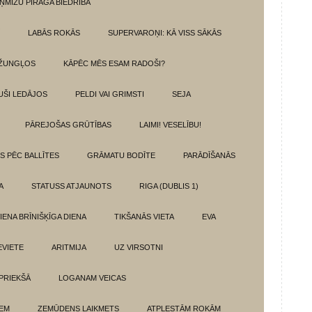
ŅMIZU PĪRĀGA BIEDRĪBA
LABĀS ROKĀS
SUPERVAROŅI: KĀ VISS SĀKĀS
DŽUNGĻOS
KĀPĒC MĒS ESAM RADOŠI?
UŠI LEDĀJOS
PELDI VAI GRIMSTI
SEJA
PĀREJOŠAS GRŪTĪBAS
LAIMI! VESELĪBU!
TS PĒC BALLĪTES
GRĀMATU BODĪTE
PARĀDĪŠANĀS
A
STATUSS ATJAUNOTS
RIGA (DUBLIS 1)
IENA BRĪNIŠĶĪGA DIENA
TIKŠANĀS VIETA
EVA
EVIETE
ARITMIJA
UZ VIRSOTNI
 PRIEKŠĀ
LOGANAM VEICAS
IEM
ZEMŪDENS LAIKMETS
ATPLESTĀM ROKĀM