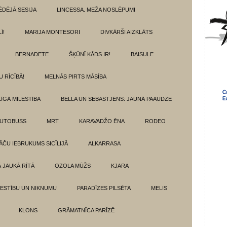
ĒDĒJĀ SESIJA
LINCESSA. MEŽA NOSLĒPUMI
Ī!
MARIJA MONTESORI
DIVKĀRŠI AIZKLĀTS
BERNADETE
ŠĶŪNĪ KĀDS IR!
BAISULE
U RĪCĪBĀ!
MELNĀS PIRTS MĀSĪBA
ĪGĀ MĪLESTĪBA
BELLA UN SEBASTJĒNS: JAUNĀ PAAUDZE
AUTOBUSS
MRT
KARAVADŽO ĒNA
RODEO
ĀČU IEBRUKUMS SICĪLIJĀ
ALKARRASA
Ā JAUKĀ RĪTĀ
OZOLA MŪŽS
KJARA
LESTĪBU UN NIKNUMU
PARADĪZES PILSĒTA
MELIS
KLONS
GRĀMATNĪCA PARĪZĒ