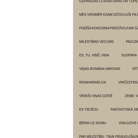
GĒRNSIJAS LITERATŪRAS UN TUPE
MĒS VIENMĒR ESAM DZĪVOJUŠI PILĪ
PŪĶĪŠA KOKOSIŅA PIEDZĪVOJUMI 
MĪLESTĪBAS VECUMS
PAZUD
ES, TU, VIŅŠ, VIŅA
SUSPIRIA
VIŅAS ROMĀNA VARONIS
RĪ
REINKARNĀCIJA
VINČESTER
VĪRIEŠI VIŅAS DZĪVĒ
ZEME: V
ES TIEVĒJU
FANTASTISKĀ SI
BĒRNI UZ NOMU
VISA DZĪVE
PAR MĪLESTĪBU. TIKAI PIEAUGUŠAJ