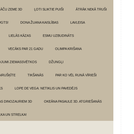
LĀČU ZEME 3D
ĻOTI SLIKTIE PUIŠI
ĀTRĀK NEKĀ TRUŠI
GTS!
DONA ŽUANA KAISLĪBAS
LAVLEISA
LIELĀS KĀZAS
ESMU UZBUDINĀTS
VECĀKS PAR 21 GADU
OLIMPA KRIŠANA
VOJUMI ZIEMASSVĒTKOS
DŽUNGĻI
NRUŠĶĪTE
TIKŠANĀS
PAR KO VĒL RUNĀ VĪRIEŠI
KS
LOPE DE VEGA: NETIKLIS UN PAVEDĒJS
AS DINOZAURIEM 3D
OKEĀNA PASAULE 3D. ATGRIEŠANĀS
LKA UN STRELKA!