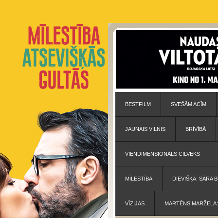
BESTFILM
SVEŠĀM ACĪM
JAUNAIS VILNIS
BRĪVĪBĀ
VIENDIMENSIONĀLS CILVĒKS
MĪLESTĪBA
DIEVIŠĶĀ: SĀRA
VĪZIJAS
MARTĒNS MARŽELA: 