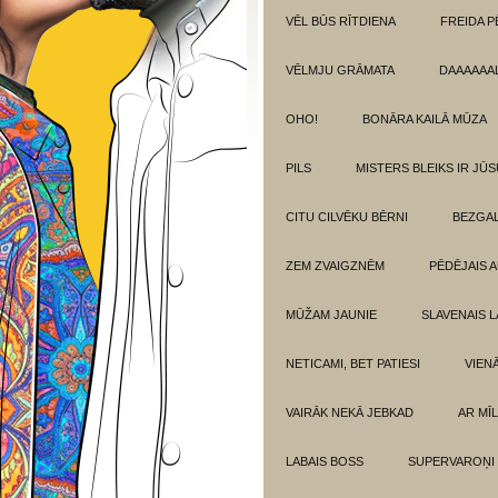
VĒL BŪS RĪTDIENA
FREIDA P
VĒLMJU GRĀMATA
DAAAAAAL
OHO!
BONĀRA KAILĀ MŪZA
PILS
MISTERS BLEIKS IR JŪS
CITU CILVĒKU BĒRNI
BEZGAL
ZEM ZVAIGZNĒM
PĒDĒJAIS 
MŪŽAM JAUNIE
SLAVENAIS L
NETICAMI, BET PATIESI
VIEN
VAIRĀK NEKĀ JEBKAD
AR MĪ
LABAIS BOSS
SUPERVAROŅI