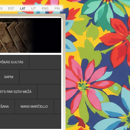
US
EST
LAT
LIT
ENG
FIN
VIŠĶĀS GULTĀS
SAPŅI
STS PAR DZĪVI MEŽĀ
IŠANA
MANS MARČELLO