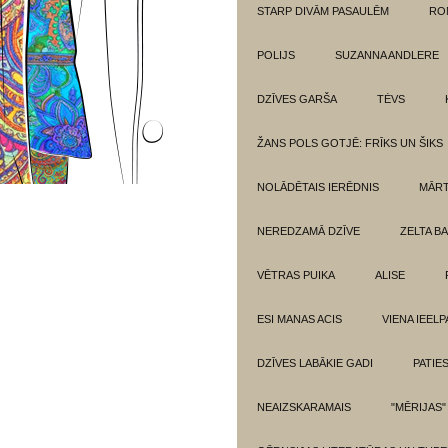
STARP DIVĀM PASAULĒM
RO
POLIJS
SUZANNA ANDLERE
DZĪVES GARŠA
TĖVS
ŽANS POLS GOTJĒ: FRĪKS UN ŠIKS
NOLĀDĒTAIS IERĒDNIS
MĀRT
NEREDZAMĀ DZĪVE
ZELTA BA
VĒTRAS PUIKA
ALISE
ESI MANAS ACIS
VIENA IEELP
DZĪVES LABĀKIE GADI
PATIE
NEAIZSKARAMAIS
"MĒRIJAS"