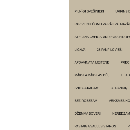
PILNĪGI SVEŠINIEKI
URFINS D
PAR VIENU ČOMU VAIRĀK VAI MAZĀ
STEFANS CVEIGS, ARDIEVAS EIROPA
LĪGAVA
28 PANFILOVIEŠI
APDĀVINĀTĀ MEITENE
PREC
MĀKSLA MĀKSLAS DĒĻ
TE AT
SNIEGA KAUJAS
30 RANDIŅI
BEZ ROBEŽĀM
VEIKSMES H
DŽEMMA BOVERĪ
NEREDZAM
PASTAIGA SAULES STAROS
P