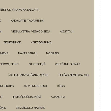
ŽĪSS UN VIŅA KOKA ZALDĀTI!
K
KĀDA MĀTE, TĀDA MEITA!
I
VIESUĻVĒTRA: VĒJA ODISEJA
AIZSTĀVJI
ZEMESTRĪCE
KĀRTĪGS PUIKA
INIEKS
NAKTS SARGI
MOBILAIS
CEROS, TE NE!
STRUPCEĻŠ
VĒLĒŠANU DIENA 2
MAFIJA. IZDZĪVOŠANAS SPĒLE
PLAŠĀS ZEMES BALSIS
OROSKOPS
AR VIENU KREISO
RĒGS
IE
IESTRĒGUŠI JAUNĪBĀ
AMAZONIA
ŪĶIS
ZEM ŽIGOLO MASKAS