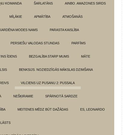
ŅU KOMANDA
ŠARLATĀNS
AINBO. AMAZONES SIRDS
MĪĻĀKIE
APMĀTĪBA
ATMOŠANĀS
KARDĒNA MODES NAMS
PARASTA KAISLĪBA
PERSIEŠU VALODAS STUNDAS
PARFĪMS
INS ĪDENS
BEZGALĪBA STARP MUMS
MĀTE
LSIS
BENKSIJS. NOZIEDZĪGĀS MĀKSLAS DZIMŠANA
REIVS
VILCIENS UZ PUSANU 2: PUSSALA
A
NEŠĶIRAMIE
SPĀRNOTĀ SARDZE
SĪBA
MEITENES MĒDZ BŪT DAŽĀDAS
ES, LEONARDO
 LĀSTS