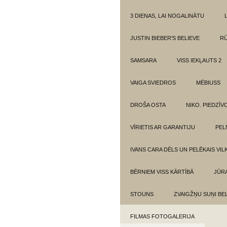
3 DIENAS, LAI NOGALINĀTU
JUSTIN BIEBER'S BELIEVE
RŪ
SAMSARA
VISS IEKĻAUTS 2
VAIGA SVIEDROS
MĒBIUSS
DROŠA OSTA
NIKO. PIEDZĪ
VĪRIETIS AR GARANTIJU
PEL
IVANS CARA DĒLS UN PELĒKAIS VIL
BĒRNIEM VISS KĀRTĪBĀ
JŪR
STOUNS
ZVAIGŽŅU SUŅI BE
FILMAS FOTOGALERIJA