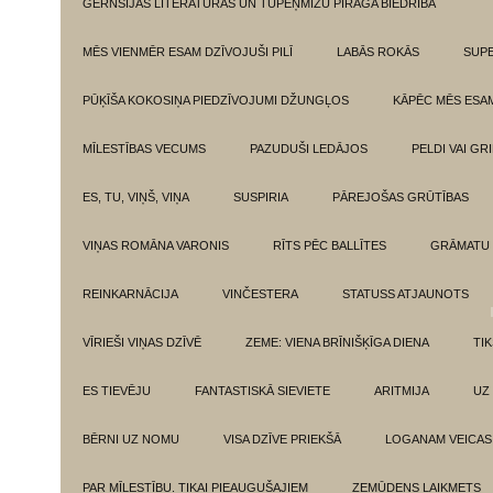
GĒRNSIJAS LITERATŪRAS UN TUPEŅMIZU PĪRĀGA BIEDRĪBA
MĒS VIENMĒR ESAM DZĪVOJUŠI PILĪ
LABĀS ROKĀS
SUPE
PŪĶĪŠA KOKOSIŅA PIEDZĪVOJUMI DŽUNGĻOS
KĀPĒC MĒS ESA
MĪLESTĪBAS VECUMS
PAZUDUŠI LEDĀJOS
PELDI VAI GR
ES, TU, VIŅŠ, VIŅA
SUSPIRIA
PĀREJOŠAS GRŪTĪBAS
VIŅAS ROMĀNA VARONIS
RĪTS PĒC BALLĪTES
GRĀMATU 
REINKARNĀCIJA
VINČESTERA
STATUSS ATJAUNOTS
VĪRIEŠI VIŅAS DZĪVĒ
ZEME: VIENA BRĪNIŠĶĪGA DIENA
TI
ES TIEVĒJU
FANTASTISKĀ SIEVIETE
ARITMIJA
UZ
BĒRNI UZ NOMU
VISA DZĪVE PRIEKŠĀ
LOGANAM VEICAS
PAR MĪLESTĪBU. TIKAI PIEAUGUŠAJIEM
ZEMŪDENS LAIKMETS