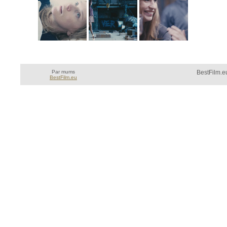
Par mums
BestFilm.eu
BestFilm.eu