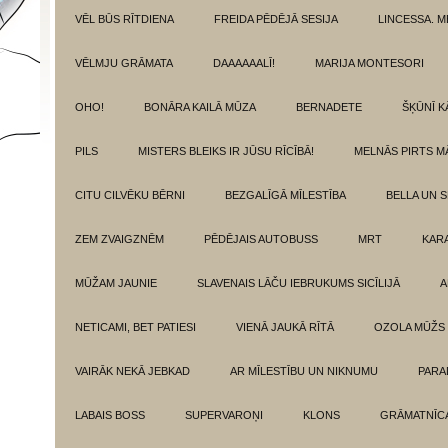
VĒL BŪS RĪTDIENA
FREIDA PĒDĒJĀ SESIJA
LINCESSA. 
VĒLMJU GRĀMATA
DAAAAAALĪ!
MARIJA MONTESORI
OHO!
BONĀRA KAILĀ MŪZA
BERNADETE
ŠĶŪNĪ K
PILS
MISTERS BLEIKS IR JŪSU RĪCĪBĀ!
MELNĀS PIRTS M
CITU CILVĒKU BĒRNI
BEZGALĪGĀ MĪLESTĪBA
BELLA UN 
ZEM ZVAIGZNĒM
PĒDĒJAIS AUTOBUSS
MRT
KAR
MŪŽAM JAUNIE
SLAVENAIS LĀČU IEBRUKUMS SICĪLIJĀ
A
NETICAMI, BET PATIESI
VIENĀ JAUKĀ RĪTĀ
OZOLA MŪŽS
VAIRĀK NEKĀ JEBKAD
AR MĪLESTĪBU UN NIKNUMU
PARA
LABAIS BOSS
SUPERVAROŅI
KLONS
GRĀMATNĪCA