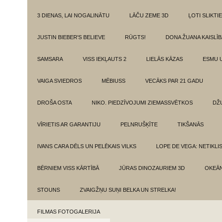
3 DIENAS, LAI NOGALINĀTU
LĀČU ZEME 3D
ĻOTI SLIKTIE
JUSTIN BIEBER'S BELIEVE
RŪGTS!
DONA ŽUANA KAISLĪ
SAMSARA
VISS IEKĻAUTS 2
LIELĀS KĀZAS
ESMU 
VAIGA SVIEDROS
MĒBIUSS
VECĀKS PAR 21 GADU
DROŠA OSTA
NIKO. PIEDZĪVOJUMI ZIEMASSVĒTKOS
DŽ
VĪRIETIS AR GARANTIJU
PELNRUŠĶĪTE
TIKŠANĀS
IVANS CARA DĒLS UN PELĒKAIS VILKS
LOPE DE VEGA: NETIKLI
BĒRNIEM VISS KĀRTĪBĀ
JŪRAS DINOZAURIEM 3D
OKEĀN
STOUNS
ZVAIGŽŅU SUŅI BELKA UN STRELKA!
FILMAS FOTOGALERIJA