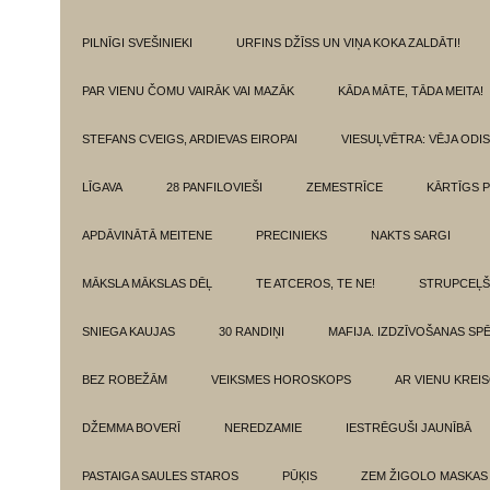
PILNĪGI SVEŠINIEKI
URFINS DŽĪSS UN VIŅA KOKA ZALDĀTI!
PAR VIENU ČOMU VAIRĀK VAI MAZĀK
KĀDA MĀTE, TĀDA MEITA!
STEFANS CVEIGS, ARDIEVAS EIROPAI
VIESUĻVĒTRA: VĒJA ODI
LĪGAVA
28 PANFILOVIEŠI
ZEMESTRĪCE
KĀRTĪGS P
APDĀVINĀTĀ MEITENE
PRECINIEKS
NAKTS SARGI
MĀKSLA MĀKSLAS DĒĻ
TE ATCEROS, TE NE!
STRUPCEĻŠ
SNIEGA KAUJAS
30 RANDIŅI
MAFIJA. IZDZĪVOŠANAS SP
BEZ ROBEŽĀM
VEIKSMES HOROSKOPS
AR VIENU KREI
DŽEMMA BOVERĪ
NEREDZAMIE
IESTRĒGUŠI JAUNĪBĀ
PASTAIGA SAULES STAROS
PŪĶIS
ZEM ŽIGOLO MASKAS