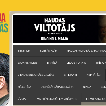
BESTFILM
SVEŠĀM ACĪM
NAUDAS VILTOTĀJS. BOJARSKA
JAUNAIS VILNIS
BRĪVĪBĀ
LEDUS TORNIS
TRĪS AT
VIENDIMENSIONĀLS CILVĒKS
BRILJANTI
NEPRĀTĪGI
MĪLESTĪBA
DIEVIŠĶĀ: SĀRA BERNĀRA
NIKIJA
SEK
VĪZIJAS
MARTĒNS MARŽELA: VIŅŠ PATS
FILMU KATALO