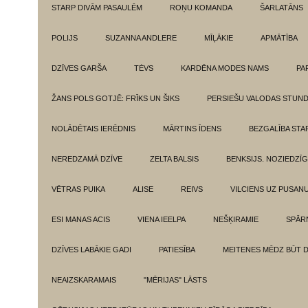
STARP DIVĀM PASAULĒM
ROŅU KOMANDA
ŠARLATĀNS
POLIJS
SUZANNA ANDLERE
MĪĻĀKIE
APMĀTĪBA
DZĪVES GARŠA
TĖVS
KARDĒNA MODES NAMS
PA
ŽANS POLS GOTJĒ: FRĪKS UN ŠIKS
PERSIEŠU VALODAS STUN
NOLĀDĒTAIS IERĒDNIS
MĀRTINS ĪDENS
BEZGALĪBA ST
NEREDZAMĀ DZĪVE
ZELTA BALSIS
BENKSIJS. NOZIEDZĪ
VĒTRAS PUIKA
ALISE
REIVS
VILCIENS UZ PUSANU
ESI MANAS ACIS
VIENA IEELPA
NEŠĶIRAMIE
SPĀR
DZĪVES LABĀKIE GADI
PATIESĪBA
MEITENES MĒDZ BŪT 
NEAIZSKARAMAIS
"MĒRIJAS" LĀSTS