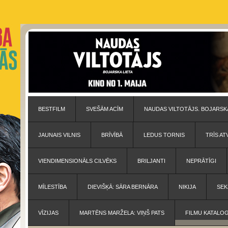
BESTFILM
SVEŠĀM ACĪM
NAUDAS VILTOTĀJS. BOJARSKA
JAUNAIS VILNIS
BRĪVĪBĀ
LEDUS TORNIS
TRĪS AT
VIENDIMENSIONĀLS CILVĒKS
BRILJANTI
NEPRĀTĪGI
MĪLESTĪBA
DIEVIŠĶĀ: SĀRA BERNĀRA
NIKIJA
SEK
VĪZIJAS
MARTĒNS MARŽELA: VIŅŠ PATS
FILMU KATALO