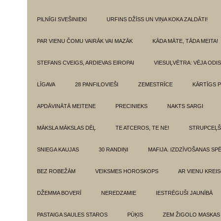
PILNĪGI SVEŠINIEKI
URFINS DŽĪSS UN VIŅA KOKA ZALDĀTI!
PAR VIENU ČOMU VAIRĀK VAI MAZĀK
KĀDA MĀTE, TĀDA MEITA!
STEFANS CVEIGS, ARDIEVAS EIROPAI
VIESUĻVĒTRA: VĒJA ODI
LĪGAVA
28 PANFILOVIEŠI
ZEMESTRĪCE
KĀRTĪGS P
APDĀVINĀTĀ MEITENE
PRECINIEKS
NAKTS SARGI
MĀKSLA MĀKSLAS DĒĻ
TE ATCEROS, TE NE!
STRUPCEĻŠ
SNIEGA KAUJAS
30 RANDIŅI
MAFIJA. IZDZĪVOŠANAS SP
BEZ ROBEŽĀM
VEIKSMES HOROSKOPS
AR VIENU KREI
DŽEMMA BOVERĪ
NEREDZAMIE
IESTRĒGUŠI JAUNĪBĀ
PASTAIGA SAULES STAROS
PŪĶIS
ZEM ŽIGOLO MASKAS