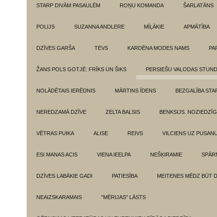
STARP DIVĀM PASAULĒM
ROŅU KOMANDA
ŠARLATĀNS
POLIJS
SUZANNA ANDLERE
MĪĻĀKIE
APMĀTĪBA
DZĪVES GARŠA
TĖVS
KARDĒNA MODES NAMS
PA
ŽANS POLS GOTJĒ: FRĪKS UN ŠIKS
PERSIEŠU VALODAS STUN
NOLĀDĒTAIS IERĒDNIS
MĀRTINS ĪDENS
BEZGALĪBA ST
NEREDZAMĀ DZĪVE
ZELTA BALSIS
BENKSIJS. NOZIEDZĪ
VĒTRAS PUIKA
ALISE
REIVS
VILCIENS UZ PUSANU
ESI MANAS ACIS
VIENA IEELPA
NEŠĶIRAMIE
SPĀR
DZĪVES LABĀKIE GADI
PATIESĪBA
MEITENES MĒDZ BŪT 
NEAIZSKARAMAIS
"MĒRIJAS" LĀSTS