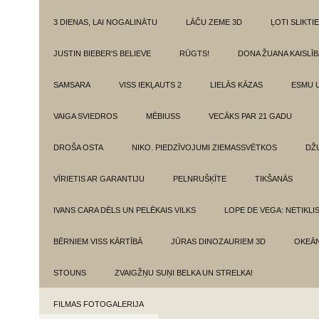
3 DIENAS, LAI NOGALINĀTU
LĀČU ZEME 3D
ĻOTI SLIKTIE
JUSTIN BIEBER'S BELIEVE
RŪGTS!
DONA ŽUANA KAISLĪ
SAMSARA
VISS IEKĻAUTS 2
LIELĀS KĀZAS
ESMU 
VAIGA SVIEDROS
MĒBIUSS
VECĀKS PAR 21 GADU
DROŠA OSTA
NIKO. PIEDZĪVOJUMI ZIEMASSVĒTKOS
DŽ
VĪRIETIS AR GARANTIJU
PELNRUŠĶĪTE
TIKŠANĀS
IVANS CARA DĒLS UN PELĒKAIS VILKS
LOPE DE VEGA: NETIKLI
BĒRNIEM VISS KĀRTĪBĀ
JŪRAS DINOZAURIEM 3D
OKEĀN
STOUNS
ZVAIGŽŅU SUŅI BELKA UN STRELKA!
FILMAS FOTOGALERIJA