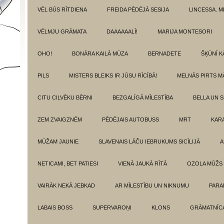
VĒL BŪS RĪTDIENA
FREIDA PĒDĒJĀ SESIJA
LINCESSA. 
VĒLMJU GRĀMATA
DAAAAAALĪ!
MARIJA MONTESORI
OHO!
BONĀRA KAILĀ MŪZA
BERNADETE
ŠĶŪNĪ K
PILS
MISTERS BLEIKS IR JŪSU RĪCĪBĀ!
MELNĀS PIRTS M
CITU CILVĒKU BĒRNI
BEZGALĪGĀ MĪLESTĪBA
BELLA UN 
ZEM ZVAIGZNĒM
PĒDĒJAIS AUTOBUSS
MRT
KAR
MŪŽAM JAUNIE
SLAVENAIS LĀČU IEBRUKUMS SICĪLIJĀ
A
NETICAMI, BET PATIESI
VIENĀ JAUKĀ RĪTĀ
OZOLA MŪŽS
VAIRĀK NEKĀ JEBKAD
AR MĪLESTĪBU UN NIKNUMU
PARA
LABAIS BOSS
SUPERVAROŅI
KLONS
GRĀMATNĪCA