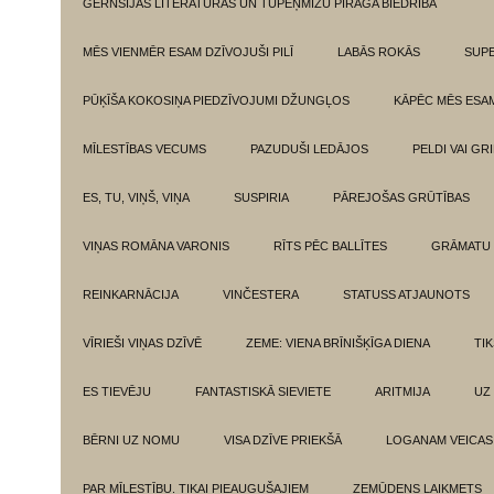
GĒRNSIJAS LITERATŪRAS UN TUPEŅMIZU PĪRĀGA BIEDRĪBA
MĒS VIENMĒR ESAM DZĪVOJUŠI PILĪ
LABĀS ROKĀS
SUPE
PŪĶĪŠA KOKOSIŅA PIEDZĪVOJUMI DŽUNGĻOS
KĀPĒC MĒS ESA
MĪLESTĪBAS VECUMS
PAZUDUŠI LEDĀJOS
PELDI VAI GR
ES, TU, VIŅŠ, VIŅA
SUSPIRIA
PĀREJOŠAS GRŪTĪBAS
VIŅAS ROMĀNA VARONIS
RĪTS PĒC BALLĪTES
GRĀMATU 
REINKARNĀCIJA
VINČESTERA
STATUSS ATJAUNOTS
VĪRIEŠI VIŅAS DZĪVĒ
ZEME: VIENA BRĪNIŠĶĪGA DIENA
TI
ES TIEVĒJU
FANTASTISKĀ SIEVIETE
ARITMIJA
UZ
BĒRNI UZ NOMU
VISA DZĪVE PRIEKŠĀ
LOGANAM VEICAS
PAR MĪLESTĪBU. TIKAI PIEAUGUŠAJIEM
ZEMŪDENS LAIKMETS