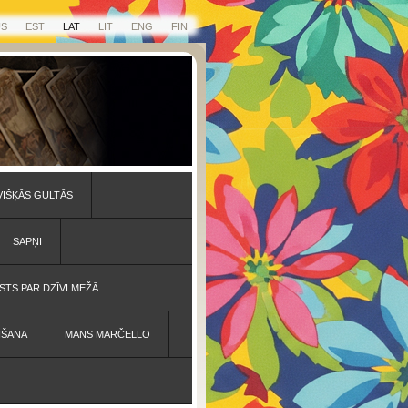
US
EST
LAT
LIT
ENG
FIN
VIŠĶĀS GULTĀS
SAPŅI
STS PAR DZĪVI MEŽĀ
IŠANA
MANS MARČELLO