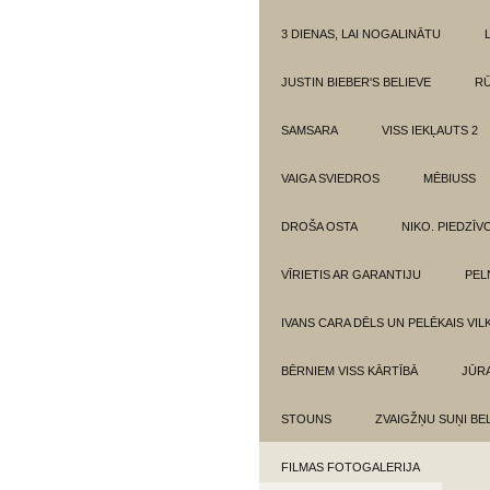
3 DIENAS, LAI NOGALINĀTU
JUSTIN BIEBER'S BELIEVE
RŪ
SAMSARA
VISS IEKĻAUTS 2
VAIGA SVIEDROS
MĒBIUSS
DROŠA OSTA
NIKO. PIEDZĪ
VĪRIETIS AR GARANTIJU
PEL
IVANS CARA DĒLS UN PELĒKAIS VIL
BĒRNIEM VISS KĀRTĪBĀ
JŪR
STOUNS
ZVAIGŽŅU SUŅI BE
FILMAS FOTOGALERIJA