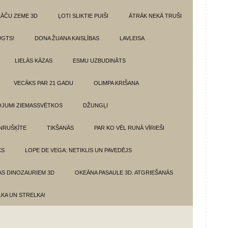
LĀČU ZEME 3D
ĻOTI SLIKTIE PUIŠI
ĀTRĀK NEKĀ TRUŠI
GTS!
DONA ŽUANA KAISLĪBAS
LAVLEISA
LIELĀS KĀZAS
ESMU UZBUDINĀTS
VECĀKS PAR 21 GADU
OLIMPA KRIŠANA
VOJUMI ZIEMASSVĒTKOS
DŽUNGĻI
NRUŠĶĪTE
TIKŠANĀS
PAR KO VĒL RUNĀ VĪRIEŠI
KS
LOPE DE VEGA: NETIKLIS UN PAVEDĒJS
AS DINOZAURIEM 3D
OKEĀNA PASAULE 3D. ATGRIEŠANĀS
LKA UN STRELKA!