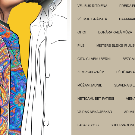
VĒL BŪS RĪTDIENA
FREIDA P
VĒLMJU GRĀMATA
DAAAAAAL
OHO!
BONĀRA KAILĀ MŪZA
PILS
MISTERS BLEIKS IR JŪS
CITU CILVĒKU BĒRNI
BEZGAL
ZEM ZVAIGZNĒM
PĒDĒJAIS 
MŪŽAM JAUNIE
SLAVENAIS L
NETICAMI, BET PATIESI
VIEN
VAIRĀK NEKĀ JEBKAD
AR MĪ
LABAIS BOSS
SUPERVAROŅI