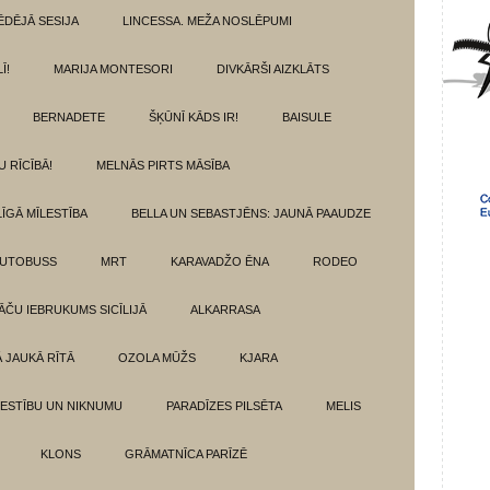
ĒDĒJĀ SESIJA
LINCESSA. MEŽA NOSLĒPUMI
Ī!
MARIJA MONTESORI
DIVKĀRŠI AIZKLĀTS
BERNADETE
ŠĶŪNĪ KĀDS IR!
BAISULE
U RĪCĪBĀ!
MELNĀS PIRTS MĀSĪBA
ĪGĀ MĪLESTĪBA
BELLA UN SEBASTJĒNS: JAUNĀ PAAUDZE
AUTOBUSS
MRT
KARAVADŽO ĒNA
RODEO
ĀČU IEBRUKUMS SICĪLIJĀ
ALKARRASA
Ā JAUKĀ RĪTĀ
OZOLA MŪŽS
KJARA
LESTĪBU UN NIKNUMU
PARADĪZES PILSĒTA
MELIS
KLONS
GRĀMATNĪCA PARĪZĒ