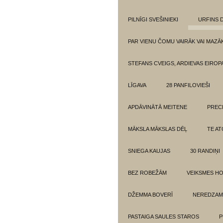
PILNĪGI SVEŠINIEKI
URFINS D
PAR VIENU ČOMU VAIRĀK VAI MAZĀ
STEFANS CVEIGS, ARDIEVAS EIROPA
LĪGAVA
28 PANFILOVIEŠI
APDĀVINĀTĀ MEITENE
PREC
MĀKSLA MĀKSLAS DĒĻ
TE AT
SNIEGA KAUJAS
30 RANDIŅI
BEZ ROBEŽĀM
VEIKSMES H
DŽEMMA BOVERĪ
NEREDZAM
PASTAIGA SAULES STAROS
P