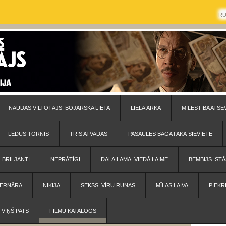
R
NAUDAS VILTOTĀJS. BOJARSKA LIETA
LIELĀ ARKA
MĪLESTĪBA ATSE
LEDUS TORNIS
TRĪS ATVADAS
PASAULES BAGĀTĀKĀ SIEVIETE
BRILJANTI
NEPRĀTĪGI
DALAILAMA. VIEDĀ LAIME
BEMBIJS. STĀ
 BERNĀRA
NIKIJA
SEKSS. VĪRU RUNAS
MĪLAS LAIVA
PIEKR
VIŅŠ PATS
FILMU KATALOGS