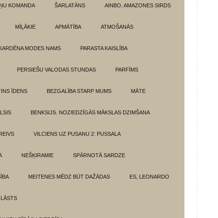
ŅU KOMANDA
ŠARLATĀNS
AINBO. AMAZONES SIRDS
MĪĻĀKIE
APMĀTĪBA
ATMOŠANĀS
KARDĒNA MODES NAMS
PARASTA KAISLĪBA
PERSIEŠU VALODAS STUNDAS
PARFĪMS
INS ĪDENS
BEZGALĪBA STARP MUMS
MĀTE
LSIS
BENKSIJS. NOZIEDZĪGĀS MĀKSLAS DZIMŠANA
REIVS
VILCIENS UZ PUSANU 2: PUSSALA
A
NEŠĶIRAMIE
SPĀRNOTĀ SARDZE
SĪBA
MEITENES MĒDZ BŪT DAŽĀDAS
ES, LEONARDO
 LĀSTS