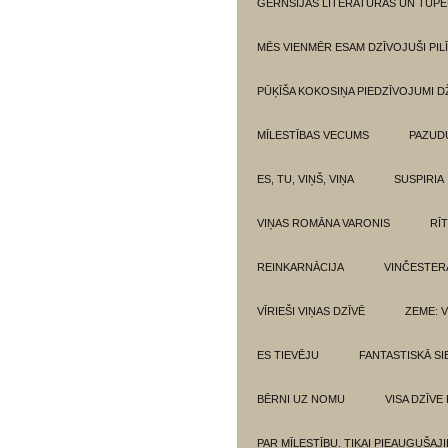
GĒRNSIJAS LITERATŪRAS UN TUPE
MĒS VIENMĒR ESAM DZĪVOJUŠI PILĪ
PŪĶĪŠA KOKOSIŅA PIEDZĪVOJUMI 
MĪLESTĪBAS VECUMS
PAZUD
ES, TU, VIŅŠ, VIŅA
SUSPIRIA
VIŅAS ROMĀNA VARONIS
RĪ
REINKARNĀCIJA
VINČESTER
VĪRIEŠI VIŅAS DZĪVĒ
ZEME: V
ES TIEVĒJU
FANTASTISKĀ SI
BĒRNI UZ NOMU
VISA DZĪVE
PAR MĪLESTĪBU. TIKAI PIEAUGUŠAJ