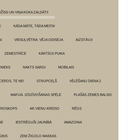
ŽĪSS UN VIŅA KOKA ZALDĀTI!
K
KĀDA MĀTE, TĀDA MEITA!
I
VIESUĻVĒTRA: VĒJA ODISEJA
AIZSTĀVJI
ZEMESTRĪCE
KĀRTĪGS PUIKA
INIEKS
NAKTS SARGI
MOBILAIS
CEROS, TE NE!
STRUPCEĻŠ
VĒLĒŠANU DIENA 2
MAFIJA. IZDZĪVOŠANAS SPĒLE
PLAŠĀS ZEMES BALSIS
OROSKOPS
AR VIENU KREISO
RĒGS
IE
IESTRĒGUŠI JAUNĪBĀ
AMAZONIA
ŪĶIS
ZEM ŽIGOLO MASKAS