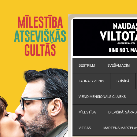
BESTFILM
SVEŠĀM ACĪM
JAUNAIS VILNIS
BRĪVĪBĀ
VIENDIMENSIONĀLS CILVĒKS
MĪLESTĪBA
DIEVIŠĶĀ: SĀRA
VĪZIJAS
MARTĒNS MARŽELA: 