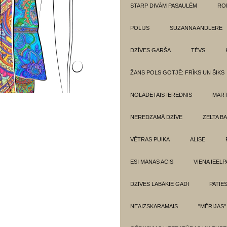
STARP DIVĀM PASAULĒM
RO
POLIJS
SUZANNA ANDLERE
DZĪVES GARŠA
TĖVS
ŽANS POLS GOTJĒ: FRĪKS UN ŠIKS
NOLĀDĒTAIS IERĒDNIS
MĀRT
NEREDZAMĀ DZĪVE
ZELTA BA
VĒTRAS PUIKA
ALISE
ESI MANAS ACIS
VIENA IEELP
DZĪVES LABĀKIE GADI
PATIE
NEAIZSKARAMAIS
"MĒRIJAS"