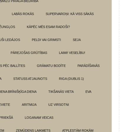
ŅMIZU PĪRĀGA BIEDRĪBA
LABĀS ROKĀS
SUPERVAROŅI: KĀ VISS SĀKĀS
DŽUNGĻOS
KĀPĒC MĒS ESAM RADOŠI?
UŠI LEDĀJOS
PELDI VAI GRIMSTI
SEJA
PĀREJOŠAS GRŪTĪBAS
LAIMI! VESELĪBU!
TS PĒC BALLĪTES
GRĀMATU BODĪTE
PARĀDĪŠANĀS
A
STATUSS ATJAUNOTS
RIGA (DUBLIS 1)
IENA BRĪNIŠĶĪGA DIENA
TIKŠANĀS VIETA
EVA
EVIETE
ARITMIJA
UZ VIRSOTNI
 PRIEKŠĀ
LOGANAM VEICAS
IEM
ZEMŪDENS LAIKMETS
ATPLESTĀM ROKĀM