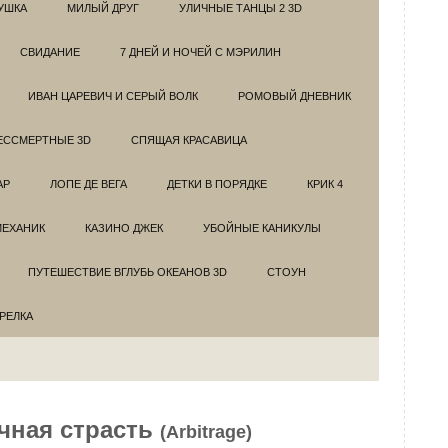
УШКА
МИЛЫЙ ДРУГ
УЛИЧНЫЕ ТАНЦЫ 2 3D
СВИДАНИЕ
7 ДНЕЙ И НОЧЕЙ С МЭРИЛИН
ИВАН ЦАРЕВИЧ И СЕРЫЙ ВОЛК
РОМОВЫЙ ДНЕВНИК
ЕССМЕРТНЫЕ 3D
СПЯЩАЯ КРАСАВИЦА
АР
ЛОПЕ ДЕ ВЕГА
ДЕТКИ В ПОРЯДКЕ
КРИК 4
МЕХАНИК
КАЗИНО ДЖЕК
УБОЙНЫЕ КАНИКУЛЫ
ПУТЕШЕСТВИЕ ВГЛУБЬ ОКЕАНОВ 3D
СТОУН
ТРЕЛКА
чная страсть
(Arbitrage)