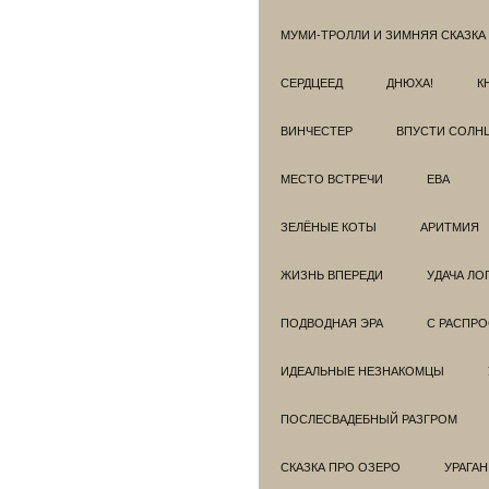
МУМИ-ТРОЛЛИ И ЗИМНЯЯ СКАЗКА
СЕРДЦЕЕД
ДНЮХА!
К
ВИНЧЕСТЕР
ВПУСТИ СОЛН
МЕСТО ВСТРЕЧИ
ЕВА
ЗЕЛЁНЫЕ КОТЫ
АРИТМИЯ
ЖИЗНЬ ВПЕРЕДИ
УДАЧА ЛО
ПОДВОДНАЯ ЭРА
С РАСПР
ИДЕАЛЬНЫЕ НЕЗНАКОМЦЫ
ПОСЛЕСВАДЕБНЫЙ РАЗГРОМ
СКАЗКА ПРО ОЗЕРО
УРАГАН