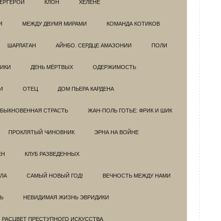
ЕРГЕРОИ
КЛОН
ХЕЛЕНЕ
И
МЕЖДУ ДВУМЯ МИРАМИ
КОМАНДА КОТИКОВ
ШАРЛАТАН
АЙНБО. СЕРДЦЕ АМАЗОНИИ
ПОЛИ
ИКИ
ДЕНЬ МЁРТВЫХ
ОДЕРЖИМОСТЬ
И
ОТЕЦ
ДОМ ПЬЕРА КАРДЕНА
БЫКНОВЕННАЯ СТРАСТЬ
ЖАН-ПОЛЬ ГОТЬЕ: ФРИК И ШИК
ПРОКЛЯТЫЙ ЧИНОВНИК
ЭРНА НА ВОЙНЕ
ЕН
КЛУБ РАЗВЕДEННЫХ
ЗЛА
САМЫЙ НОВЫЙ ГОД!
ВЕЧНОСТЬ МЕЖДУ НАМИ
Ь
НЕВИДИМАЯ ЖИЗНЬ ЭВРИДИКИ
. РАСЦВЕТ ПРЕСТУПНОГО ИСКУССТВА