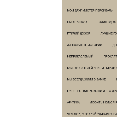
МОЙ ДРУГ МИСТЕР ПЕРСИВАЛЬ
СМОТРИ КАК Я
ОДИН ВДОХ
ПТИЧИЙ ДОЗОР
ЛУЧШИЕ Г
ЖУТКОВАТЫЕ ИСТОРИИ
ДЕ
НЕПРИКАСАЕМЫЙ
ПРОКЛЯТ
КЛУБ ЛЮБИТЕЛЕЙ КНИГ И ПИРОГ
МЫ ВСЕГДА ЖИЛИ В ЗАМКЕ
ПУТЕШЕСТВИЕ КОКОШИ И ЕГО ДР
АРКТИКА
ЛЮБИТЬ НЕЛЬЗЯ 
ЧЕЛОВЕК, КОТОРЫЙ УДИВИЛ ВСЕХ