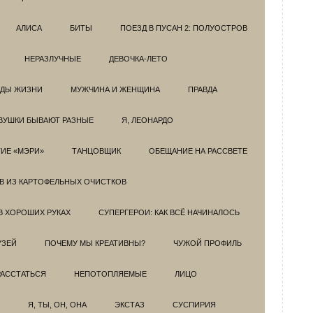
АЛИСА
БИТЫ
ПОЕЗД В ПУСАН 2: ПОЛУОСТРОВ
НЕРАЗЛУЧНЫЕ
ДЕВОЧКА-ЛЕТО
ОДЫ ЖИЗНИ
МУЖЧИНА И ЖЕНЩИНА
ПРАВДА
ВУШКИ БЫВАЮТ РАЗНЫЕ
Я, ЛЕОНАРДО
ИЕ «МЭРИ»
ТАНЦОВЩИК
ОБЕЩАНИЕ НА РАССВЕТЕ
ОВ ИЗ КАРТОФЕЛЬНЫХ ОЧИСТКОВ
В ХОРОШИХ РУКАХ
СУПЕРГЕРОИ: КАК ВСЁ НАЧИНАЛОСЬ
УЗЕЙ
ПОЧЕМУ МЫ КРЕАТИВНЫ?
ЧУЖОЙ ПРОФИЛЬ
РАССТАТЬСЯ
НЕПОТОПЛЯЕМЫЕ
ЛИЦО
Я, ТЫ, ОН, ОНА
ЭКСТАЗ
СУСПИРИЯ