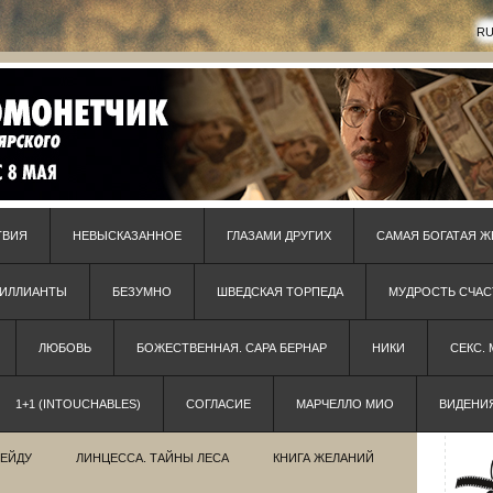
R
ТВИЯ
НЕВЫСКАЗАННОЕ
ГЛАЗАМИ ДРУГИХ
САМАЯ БОГАТАЯ Ж
РИЛЛИАНТЫ
БЕЗУМНО
ШВЕДСКАЯ ТОРПЕДА
МУДРОСТЬ СЧАС
ЛЮБОВЬ
БОЖЕСТВЕННАЯ. САРА БЕРНАР
НИКИ
СЕКС.
1+1 (INTOUCHABLES)
СОГЛАСИЕ
МАРЧЕЛЛО МИО
ВИДЕНИ
РЕЙДУ
ЛИНЦЕССА. ТАЙНЫ ЛЕСА
КНИГА ЖЕЛАНИЙ