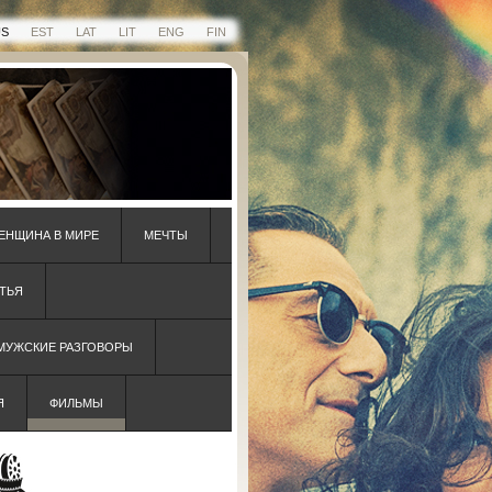
US
EST
LAT
LIT
ENG
FIN
ЕНЩИНА В МИРЕ
МЕЧТЫ
ТЬЯ
 МУЖСКИЕ РАЗГОВОРЫ
Я
ФИЛЬМЫ