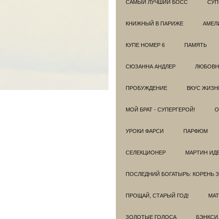
САМЫЙ ЛУЧШИЙ БОСС
СУП
КНИЖНЫЙ В ПАРИЖЕ
АМЕЛ
КУПЕ НОМЕР 6
ПАМЯТЬ
СЮЗАННА АНДЛЕР
ЛЮБОВН
ПРОБУЖДЕНИЕ
ВКУС ЖИЗН
МОЙ БРАТ - СУПЕРГЕРОЙ!
О
УРОКИ ФАРСИ
ПАРФЮМ
СЕЛЕКЦИОНЕР
МАРТИН ИД
ПОСЛЕДНИЙ БОГАТЫРЬ: КОРЕНЬ 
ПРОЩАЙ, СТАРЫЙ ГОД!
МАТ
ЗОЛОТЫЕ ГОЛОСА
БЭНКСИ