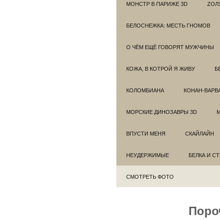
МОНСТР В ПАРИЖЕ 3D
ZОЛ
БЕЛОСНЕЖКА: МЕСТЬ ГНОМОВ
О ЧЁМ ЕЩЁ ГОВОРЯТ МУЖЧИНЫ
КОЖА, В КОТРОЙ Я ЖИВУ
Б
КОЛОМБИАНА
КОНАН-ВАРВ
МОРСКИЕ ДИНОЗАВРЫ 3D
ВПУСТИ МЕНЯ
СКАЙЛАЙН
НЕУДЕРЖИМЫЕ
БЕЛКА И С
СМОТРЕТЬ ФОТО
Поро