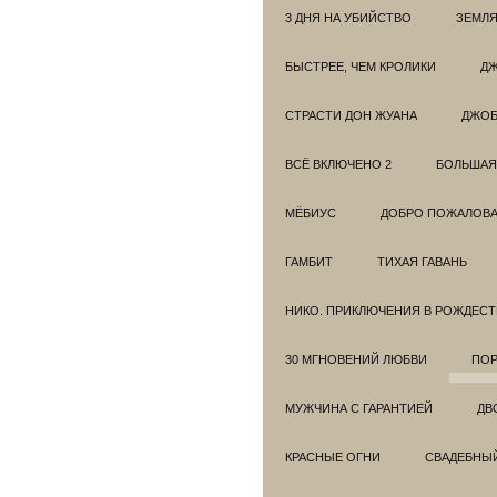
3 ДНЯ НА УБИЙСТВО
ЗЕМЛЯ
БЫСТРЕЕ, ЧЕМ КРОЛИКИ
ДЖ
СТРАСТИ ДОН ЖУАНА
ДЖО
ВСЁ ВКЛЮЧЕНО 2
БОЛЬШАЯ
МЁБИУС
ДОБРО ПОЖАЛОВАТ
ГАМБИТ
ТИХАЯ ГАВАНЬ
НИКО. ПРИКЛЮЧЕНИЯ В РОЖДЕСТ
30 МГНОВЕНИЙ ЛЮБВИ
ПОР
МУЖЧИНА С ГАРАНТИЕЙ
ДВ
КРАСНЫЕ ОГНИ
СВАДЕБНЫ