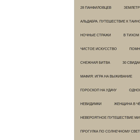
28 ПАНФИЛОВЦЕВ
ЗЕМЛЕТ
АЛЬДАБРА. ПУТЕШЕСТВИЕ К ТАИ
НОЧНЫЕ СТРАЖИ
В ТИХОМ
ЧИСТОЕ ИСКУССТВО
ПОМН
СНЕЖНАЯ БИТВА
30 СВИДА
МАФИЯ: ИГРА НА ВЫЖИВАНИЕ
ГОРОСКОП НА УДАЧУ
ОДНО
НЕВИДИМКИ
ЖЕНЩИНА В Ч
НЕВЕРОЯТНОЕ ПУТЕШЕСТВИЕ МИС
ПРОГУЛКА ПО СОЛНЕЧНОМУ СВЕТ