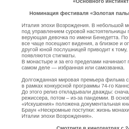
«Основного инстинкт
Номинация фестиваля «Золотая пальм
Италия эпохи Возрождения. В небольшой 
под управлением суровой настоятельницы 
верующая девочка по имени Бенедетта. По
все чаще посещают видения, а близкое и о
другой юной послушницей приводит к тому,
появляются стигматы.
В монастыре и за его пределами начинают г
самом деле — избранная или самозванка.
Долгожданная мировая премьера фильма с
в рамках конкурсной программы 74-го Канн
До этого релиз откладывали дважды: снача
режиссера, потом – из-за пандемии. В осно
«Искушения» положена документальная кни
Браун «Нескромные поступки: жизнь монах
Италии эпохи Возрождения».
Смотрите в кинотеатрах с 2