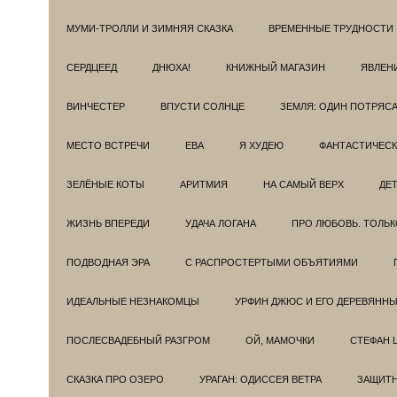
МУМИ-ТРОЛЛИ И ЗИМНЯЯ СКАЗКА
ВРЕМЕННЫЕ ТРУДНОСТИ
СЕРДЦЕЕД
ДНЮХА!
КНИЖНЫЙ МАГАЗИН
ЯВЛЕН
ВИНЧЕСТЕР
ВПУСТИ СОЛНЦЕ
ЗЕМЛЯ: ОДИН ПОТРЯС
МЕСТО ВСТРЕЧИ
ЕВА
Я ХУДЕЮ
ФАНТАСТИЧЕС
ЗЕЛЁНЫЕ КОТЫ
АРИТМИЯ
НА САМЫЙ ВЕРХ
ДЕ
ЖИЗНЬ ВПЕРЕДИ
УДАЧА ЛОГАНА
ПРО ЛЮБОВЬ. ТОЛЬК
ПОДВОДНАЯ ЭРА
С РАСПРОСТЕРТЫМИ ОБЪЯТИЯМИ
ИДЕАЛЬНЫЕ НЕЗНАКОМЦЫ
УРФИН ДЖЮС И ЕГО ДЕРЕВЯНН
ПОСЛЕСВАДЕБНЫЙ РАЗГРОМ
ОЙ, МАМОЧКИ
СТЕФАН 
СКАЗКА ПРО ОЗЕРО
УРАГАН: ОДИССЕЯ ВЕТРА
ЗАЩИТ