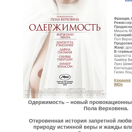
Франция, 
Режиссер
Продюсе
Мишель Ме
Сценарий
Пол Верхо
Продолжи
Жанр:
дра
В главны
Шарлотта 
Ламбер Ви
Луиз Шеви
Клотильда
Гилен Лон
Kinopoisk
IMDb
Одержимость – новый провокационны
Пола Верховена.
Откровенная история запретной любв
природу истинной веры и жажды вла