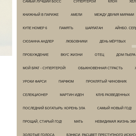
САМЫЙ ЛУЧШИЙ БОСС
СУПЕРГЕРОИ
КЛОН
ХЕЛ
КНИЖНЫЙ В ПАРИЖЕ
АМЕЛИ
МЕЖДУ ДВУМЯ МИРАМИ
КУПЕ НОМЕР 6
ПАМЯТЬ
ШАРЛАТАН
АЙНБО. СЕ
СЮЗАННА АНДЛЕР
ЛЮБОВНИКИ
ДЕНЬ МЁРТВЫХ
ПРОБУЖДЕНИЕ
ВКУС ЖИЗНИ
ОТЕЦ
ДОМ ПЬЕРА
МОЙ БРАТ - СУПЕРГЕРОЙ!
ОБЫКНОВЕННАЯ СТРАСТЬ
УРОКИ ФАРСИ
ПАРФЮМ
ПРОКЛЯТЫЙ ЧИНОВНИК
СЕЛЕКЦИОНЕР
МАРТИН ИДЕН
КЛУБ РАЗВЕДEННЫХ
ПОСЛЕДНИЙ БОГАТЫРЬ: КОРЕНЬ ЗЛА
САМЫЙ НОВЫЙ ГОД!
ПРОЩАЙ, СТАРЫЙ ГОД!
МАТЬ
НЕВИДИМАЯ ЖИЗНЬ ЭВ
ЗОЛОТЫЕ ГОЛОСА
БЭНКСИ. РАСЦВЕТ ПРЕСТУПНОГО ИСКУС