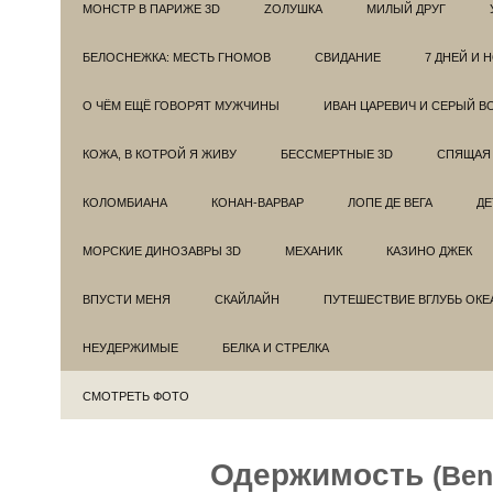
МОНСТР В ПАРИЖЕ 3D
ZОЛУШКА
МИЛЫЙ ДРУГ
БЕЛОСНЕЖКА: МЕСТЬ ГНОМОВ
СВИДАНИЕ
7 ДНЕЙ И 
О ЧЁМ ЕЩЁ ГОВОРЯТ МУЖЧИНЫ
ИВАН ЦАРЕВИЧ И СЕРЫЙ В
КОЖА, В КОТРОЙ Я ЖИВУ
БЕССМЕРТНЫЕ 3D
СПЯЩАЯ 
КОЛОМБИАНА
КОНАН-ВАРВАР
ЛОПЕ ДЕ ВЕГА
ДЕ
МОРСКИЕ ДИНОЗАВРЫ 3D
МЕХАНИК
КАЗИНО ДЖЕК
ВПУСТИ МЕНЯ
СКАЙЛАЙН
ПУТЕШЕСТВИЕ ВГЛУБЬ ОКЕ
НЕУДЕРЖИМЫЕ
БЕЛКА И СТРЕЛКА
СМОТРЕТЬ ФОТО
Одержимость
(Ben