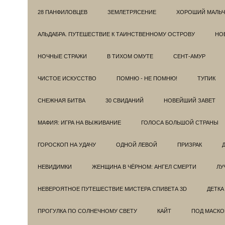
28 ПАНФИЛОВЦЕВ
ЗЕМЛЕТРЯСЕНИЕ
ХОРОШИЙ МАЛЬЧ
АЛЬДАБРА. ПУТЕШЕСТВИЕ К ТАИНСТВЕННОМУ ОСТРОВУ
НОВ
НОЧНЫЕ СТРАЖИ
В ТИХОМ ОМУТЕ
СЕНТ-АМУР
ЧИСТОЕ ИСКУССТВО
ПОМНЮ - НЕ ПОМНЮ!
ТУПИК
СНЕЖНАЯ БИТВА
30 СВИДАНИЙ
НОВЕЙШИЙ ЗАВЕТ
МАФИЯ: ИГРА НА ВЫЖИВАНИЕ
ГОЛОСА БОЛЬШОЙ СТРАНЫ
ГОРОСКОП НА УДАЧУ
ОДНОЙ ЛЕВОЙ
ПРИЗРАК
НЕВИДИМКИ
ЖЕНЩИНА В ЧЁРНОМ: АНГЕЛ СМЕРТИ
ЛУ
НЕВЕРОЯТНОЕ ПУТЕШЕСТВИЕ МИСТЕРА СПИВЕТА 3D
ДЕТКА
ПРОГУЛКА ПО СОЛНЕЧНОМУ СВЕТУ
КАЙТ
ПОД МАСКО