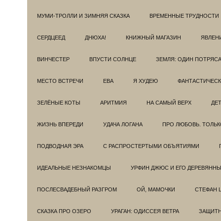
МУМИ-ТРОЛЛИ И ЗИМНЯЯ СКАЗКА
ВРЕМЕННЫЕ ТРУДНОСТИ
СЕРДЦЕЕД
ДНЮХА!
КНИЖНЫЙ МАГАЗИН
ЯВЛЕН
ВИНЧЕСТЕР
ВПУСТИ СОЛНЦЕ
ЗЕМЛЯ: ОДИН ПОТРЯС
МЕСТО ВСТРЕЧИ
ЕВА
Я ХУДЕЮ
ФАНТАСТИЧЕС
ЗЕЛЁНЫЕ КОТЫ
АРИТМИЯ
НА САМЫЙ ВЕРХ
ДЕ
ЖИЗНЬ ВПЕРЕДИ
УДАЧА ЛОГАНА
ПРО ЛЮБОВЬ. ТОЛЬК
ПОДВОДНАЯ ЭРА
С РАСПРОСТЕРТЫМИ ОБЪЯТИЯМИ
ИДЕАЛЬНЫЕ НЕЗНАКОМЦЫ
УРФИН ДЖЮС И ЕГО ДЕРЕВЯНН
ПОСЛЕСВАДЕБНЫЙ РАЗГРОМ
ОЙ, МАМОЧКИ
СТЕФАН 
СКАЗКА ПРО ОЗЕРО
УРАГАН: ОДИССЕЯ ВЕТРА
ЗАЩИТ