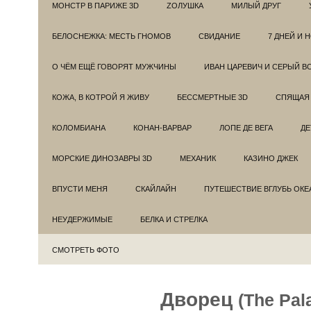
МОНСТР В ПАРИЖЕ 3D
ZОЛУШКА
МИЛЫЙ ДРУГ
БЕЛОСНЕЖКА: МЕСТЬ ГНОМОВ
СВИДАНИЕ
7 ДНЕЙ И 
О ЧЁМ ЕЩЁ ГОВОРЯТ МУЖЧИНЫ
ИВАН ЦАРЕВИЧ И СЕРЫЙ В
КОЖА, В КОТРОЙ Я ЖИВУ
БЕССМЕРТНЫЕ 3D
СПЯЩАЯ 
КОЛОМБИАНА
КОНАН-ВАРВАР
ЛОПЕ ДЕ ВЕГА
ДЕ
МОРСКИЕ ДИНОЗАВРЫ 3D
МЕХАНИК
КАЗИНО ДЖЕК
ВПУСТИ МЕНЯ
СКАЙЛАЙН
ПУТЕШЕСТВИЕ ВГЛУБЬ ОКЕ
НЕУДЕРЖИМЫЕ
БЕЛКА И СТРЕЛКА
СМОТРЕТЬ ФОТО
Дворец
(The Pal