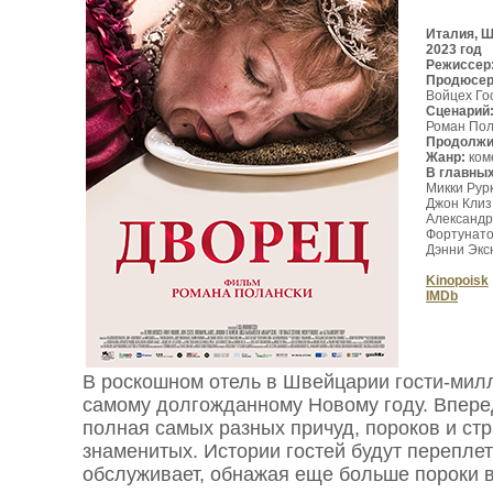
Италия, Ш
2023 год
Режиссер
Продюсе
Войцех Го
Сценарий
Роман Пол
Продолжи
Жанр:
ком
В главны
Микки Рур
Джон Клиз
Александр
Фортунато
Дэнни Экс
Kinopoisk
IMDb
В роскошном отель в Швейцарии гости-мил
самому долгожданному Новому году. Вперед
полная самых разных причуд, пороков и стр
знаменитых. Истории гостей будут переплета
обслуживает, обнажая еще больше пороки 