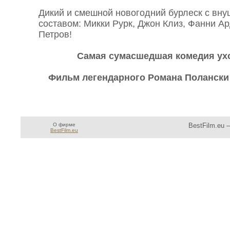
Дикий и смешной новогодний бурлеск с вн
составом: Микки Рурк, Джон Клиз, Фанни А
Петров!
Самая сумасшедшая комедия ухо
Фильм легендарного Романа Полански 
О фирме
BestFilm.eu 
BestFilm.eu