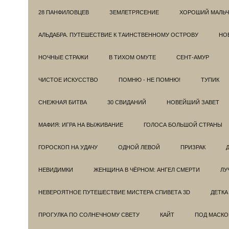
28 ПАНФИЛОВЦЕВ
ЗЕМЛЕТРЯСЕНИЕ
ХОРОШИЙ МАЛЬЧ
АЛЬДАБРА. ПУТЕШЕСТВИЕ К ТАИНСТВЕННОМУ ОСТРОВУ
НОВ
НОЧНЫЕ СТРАЖИ
В ТИХОМ ОМУТЕ
СЕНТ-АМУР
ЧИСТОЕ ИСКУССТВО
ПОМНЮ - НЕ ПОМНЮ!
ТУПИК
СНЕЖНАЯ БИТВА
30 СВИДАНИЙ
НОВЕЙШИЙ ЗАВЕТ
МАФИЯ: ИГРА НА ВЫЖИВАНИЕ
ГОЛОСА БОЛЬШОЙ СТРАНЫ
ГОРОСКОП НА УДАЧУ
ОДНОЙ ЛЕВОЙ
ПРИЗРАК
НЕВИДИМКИ
ЖЕНЩИНА В ЧЁРНОМ: АНГЕЛ СМЕРТИ
ЛУ
НЕВЕРОЯТНОЕ ПУТЕШЕСТВИЕ МИСТЕРА СПИВЕТА 3D
ДЕТКА
ПРОГУЛКА ПО СОЛНЕЧНОМУ СВЕТУ
КАЙТ
ПОД МАСКО