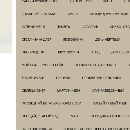
САМЫЙ ЛУЧШИЙ БОСС
СУПЕРГЕРОИ
КЛОН
ХЕЛ
КНИЖНЫЙ В ПАРИЖЕ
АМЕЛИ
МЕЖДУ ДВУМЯ МИРАМИ
КУПЕ НОМЕР 6
ПАМЯТЬ
ШАРЛАТАН
АЙНБО. СЕ
СЮЗАННА АНДЛЕР
ЛЮБОВНИКИ
ДЕНЬ МЁРТВЫХ
ПРОБУЖДЕНИЕ
ВКУС ЖИЗНИ
ОТЕЦ
ДОМ ПЬЕРА
МОЙ БРАТ - СУПЕРГЕРОЙ!
ОБЫКНОВЕННАЯ СТРАСТЬ
УРОКИ ФАРСИ
ПАРФЮМ
ПРОКЛЯТЫЙ ЧИНОВНИК
СЕЛЕКЦИОНЕР
МАРТИН ИДЕН
КЛУБ РАЗВЕДEННЫХ
ПОСЛЕДНИЙ БОГАТЫРЬ: КОРЕНЬ ЗЛА
САМЫЙ НОВЫЙ ГОД!
ПРОЩАЙ, СТАРЫЙ ГОД!
МАТЬ
НЕВИДИМАЯ ЖИЗНЬ ЭВ
ЗОЛОТЫЕ ГОЛОСА
БЭНКСИ. РАСЦВЕТ ПРЕСТУПНОГО ИСКУС