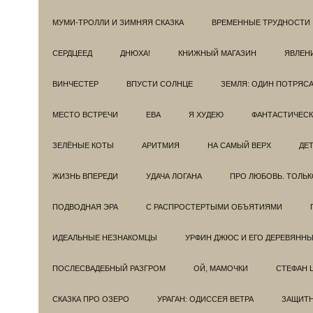
МУМИ-ТРОЛЛИ И ЗИМНЯЯ СКАЗКА
ВРЕМЕННЫЕ ТРУДНОСТИ
СЕРДЦЕЕД
ДНЮХА!
КНИЖНЫЙ МАГАЗИН
ЯВЛЕН
ВИНЧЕСТЕР
ВПУСТИ СОЛНЦЕ
ЗЕМЛЯ: ОДИН ПОТРЯС
МЕСТО ВСТРЕЧИ
ЕВА
Я ХУДЕЮ
ФАНТАСТИЧЕС
ЗЕЛЁНЫЕ КОТЫ
АРИТМИЯ
НА САМЫЙ ВЕРХ
ДЕ
ЖИЗНЬ ВПЕРЕДИ
УДАЧА ЛОГАНА
ПРО ЛЮБОВЬ. ТОЛЬК
ПОДВОДНАЯ ЭРА
С РАСПРОСТЕРТЫМИ ОБЪЯТИЯМИ
ИДЕАЛЬНЫЕ НЕЗНАКОМЦЫ
УРФИН ДЖЮС И ЕГО ДЕРЕВЯНН
ПОСЛЕСВАДЕБНЫЙ РАЗГРОМ
ОЙ, МАМОЧКИ
СТЕФАН 
СКАЗКА ПРО ОЗЕРО
УРАГАН: ОДИССЕЯ ВЕТРА
ЗАЩИТ