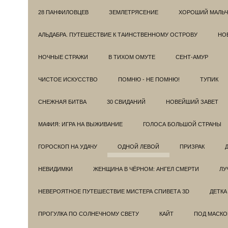
28 ПАНФИЛОВЦЕВ
ЗЕМЛЕТРЯСЕНИЕ
ХОРОШИЙ МАЛЬЧ
АЛЬДАБРА. ПУТЕШЕСТВИЕ К ТАИНСТВЕННОМУ ОСТРОВУ
НОВ
НОЧНЫЕ СТРАЖИ
В ТИХОМ ОМУТЕ
СЕНТ-АМУР
ЧИСТОЕ ИСКУССТВО
ПОМНЮ - НЕ ПОМНЮ!
ТУПИК
СНЕЖНАЯ БИТВА
30 СВИДАНИЙ
НОВЕЙШИЙ ЗАВЕТ
МАФИЯ: ИГРА НА ВЫЖИВАНИЕ
ГОЛОСА БОЛЬШОЙ СТРАНЫ
ГОРОСКОП НА УДАЧУ
ОДНОЙ ЛЕВОЙ
ПРИЗРАК
НЕВИДИМКИ
ЖЕНЩИНА В ЧЁРНОМ: АНГЕЛ СМЕРТИ
ЛУ
НЕВЕРОЯТНОЕ ПУТЕШЕСТВИЕ МИСТЕРА СПИВЕТА 3D
ДЕТКА
ПРОГУЛКА ПО СОЛНЕЧНОМУ СВЕТУ
КАЙТ
ПОД МАСКО