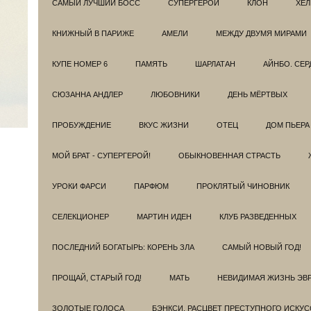
САМЫЙ ЛУЧШИЙ БОСС
СУПЕРГЕРОИ
КЛОН
ХЕЛ
КНИЖНЫЙ В ПАРИЖЕ
АМЕЛИ
МЕЖДУ ДВУМЯ МИРАМИ
КУПЕ НОМЕР 6
ПАМЯТЬ
ШАРЛАТАН
АЙНБО. СЕ
СЮЗАННА АНДЛЕР
ЛЮБОВНИКИ
ДЕНЬ МЁРТВЫХ
ПРОБУЖДЕНИЕ
ВКУС ЖИЗНИ
ОТЕЦ
ДОМ ПЬЕРА
МОЙ БРАТ - СУПЕРГЕРОЙ!
ОБЫКНОВЕННАЯ СТРАСТЬ
УРОКИ ФАРСИ
ПАРФЮМ
ПРОКЛЯТЫЙ ЧИНОВНИК
СЕЛЕКЦИОНЕР
МАРТИН ИДЕН
КЛУБ РАЗВЕДEННЫХ
ПОСЛЕДНИЙ БОГАТЫРЬ: КОРЕНЬ ЗЛА
САМЫЙ НОВЫЙ ГОД!
ПРОЩАЙ, СТАРЫЙ ГОД!
МАТЬ
НЕВИДИМАЯ ЖИЗНЬ ЭВ
ЗОЛОТЫЕ ГОЛОСА
БЭНКСИ. РАСЦВЕТ ПРЕСТУПНОГО ИСКУС